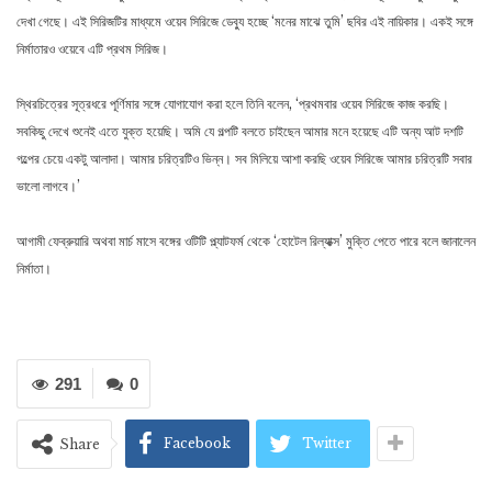
দেখা গেছে। এই সিরিজটির মাধ্যমে ওয়েব সিরিজে ডেব্যু হচ্ছে ‘মনের মাঝে তুমি’ ছবির এই নায়িকার। একই সঙ্গে
নির্মাতারও ওয়েবে এটি প্রথম সিরিজ।
স্থিরচিত্রের সূত্রধরে পূর্ণিমার সঙ্গে যোগাযোগ করা হলে তিনি বলেন, ‘প্রথমবার ওয়েব সিরিজে কাজ করছি।
সবকিছু দেখে শুনেই এতে যুক্ত হয়েছি। অমি যে গল্পটি বলতে চাইছেন আমার মনে হয়েছে এটি অন্য আট দশটি
গল্পের চেয়ে একটু আলাদা। আমার চরিত্রটিও ভিন্ন। সব মিলিয়ে আশা করছি ওয়েব সিরিজে আমার চরিত্রটি সবার
ভালো লাগবে।’
আগামী ফেব্রুয়ারি অথবা মার্চ মাসে বঙ্গের ওটিটি প্ল্যাটফর্ম থেকে ‘হোটেল রিল্যাক্স’ মুক্তি পেতে পারে বলে জানালেন
নির্মাতা।
291
0
Facebook
Twitter
Share