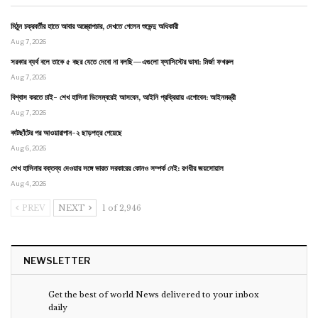
মিঠুন চক্রবর্তীর হাতে আবার অস্ত্রোপচার, দেখতে গেলেন শুভেন্দু অধিকারী
Aug 7, 2026
সরকার ব্যর্থ বলে তাকে ৫ বছর যেতে দেবো না বলছি—এগুলো ফ্যাসিস্টের ভাষা: মির্জা ফখরুল
Aug 7, 2026
বিশ্বাস করতে চাই- শেখ হাসিনা ডিসেম্বরেই আসবেন, আইনি প্রক্রিয়ায় এগোবেন: আইনমন্ত্রী
Aug 7, 2026
কাটছাঁটের পর আওয়ারাপান-২ ছাড়পত্র পেয়েছে
Aug 6, 2026
শেখ হাসিনার বক্তব্য দেওয়ার সঙ্গে ভারত সরকারের কোনও সম্পর্ক নেই: রণধীর জয়সোয়াল
Aug 4, 2026
PREV
NEXT
1 of 2,946
NEWSLETTER
Get the best of world News delivered to your inbox
daily