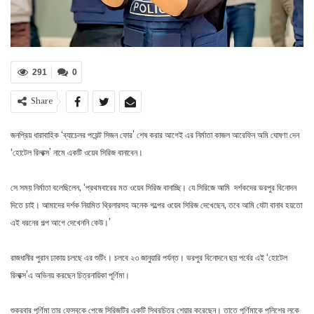
291
0
Share
জনপ্রিয় ধারাবাহিক ‘ব্যাচেলর পয়েন্ট সিজন ফোর’ শেষ করার আগেই এর নির্মাতা কাজল আরেফিন অমি ঘোষণা দেন
‘হোটেল রিলাক্স’ নামে একটি ওয়েব সিরিজ বানাবেন।
সে সময় নির্মাতা বলেছিলেন, ‘প্রথমবারের মত ওয়েব সিরিজ বানাচ্ছি। যে সিরিজে আমি দর্শকদের ভরপুর বিনোদন
দিতে চাই। আমাদের দর্শক নিয়মিত থ্রিলারসহ অনেক গল্পের ওয়েব সিরিজ দেখেছেন, তবে আমি যেটা বানাব হয়তো
এই ধরনের গল্প আগে দেখেননি কেউ।’
রাজধানীর পুরান ঢাকায় চলছে এর শুটিং। চলবে ২৩ জানুয়ারি পর্যন্ত। ভরপুর বিনোদনে ছয় পর্বের এই ‘হোটেল
রিলাক্স’এ অভিনয় করছেন চিত্রনায়িকা পূর্ণিমা।
শুক্রবার পূর্ণিমা তার ফেসবুকে পেজে সিরিজটির একটি স্থিরচিত্র শেয়ার করেছেন। তাতে পূর্ণিমাকে পুলিশের লুকে