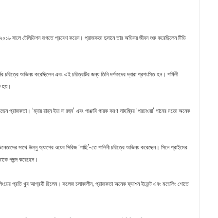
ে, ২০১৬ সালে টেলিভিশন জগতে প্রবেশ করেন। প্রাজকতা দুসানে তার অভিনয় জীবন শুরু করেছিলেন টিভি
র চরিত্রে অভিনয় করেছিলেন এবং এই চরিত্রটির জন্য তিনি দর্শকদের দ্বারা প্রশংসিত হন। শর্মিলী
ু হয়।
েন প্রাজকতা। ‘ম্যায় রাহুন ইয়া না রহুন’ এবং পাঞ্জাবি গায়ক করণ সাহম্বির ‘পরচাওয়া’ গানের মতো অনেক
েতাদের সাথে উল্লু অ্যাপের ওয়েব সিরিজ ‘গাছি’-তে শালিনী চরিত্রে অভিনয় করেছেন। সিনে প্রাইমের
াজকতাকে পছন্দ করেছেন।
ডেলিংয়ের প্রতি খুব আগ্রহী ছিলেন। কলেজ চলাকালীন, প্রাজকতা অনেক ফ্যাশন ইভেন্ট এবং মডেলিং শোতে