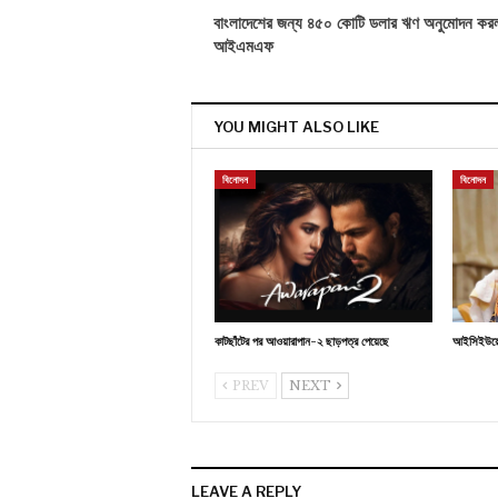
বাংলাদেশের জন্য ৪৫০ কোটি ডলার ঋণ অনুমোদন কর
আইএমএফ
YOU MIGHT ALSO LIKE
বিনোদন
বিনোদন
কাটছাঁটের পর আওয়ারাপান-২ ছাড়পত্র পেয়েছে
আইসিইউয়ে 
PREV
NEXT
LEAVE A REPLY