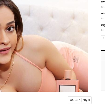
রাজশ
Jul 
পদ্ম
Jul 
হরমু
Jul 
397
0