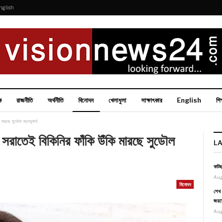
nglish
ক
রাজনীতি
অর্থনীতি
বিনোদন
খেলাধুলা
সাক্ষাৎকার
English
শিক
ি মারছে সুডৌল স্তনযুগল!
ি সরাতেই বিকিনির ফাঁকি উঁকি মারছে সুডৌল
L
কাটছ
Aug
বিনোদন
শেখ 
জয়স
Aug