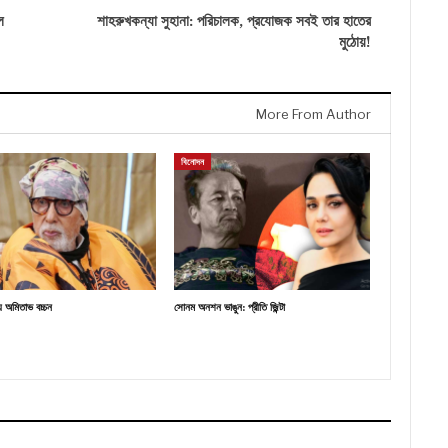
ল
শাহরুখকন্যা সুহানা: পরিচালক, প্রযোজক সবই তার হাতের
মুঠোয়!
More From Author
বিনোদন
অমিতাভ বচ্চন
সোনম অনশন ভাঙুন: প্রীতি জ়িন্টা