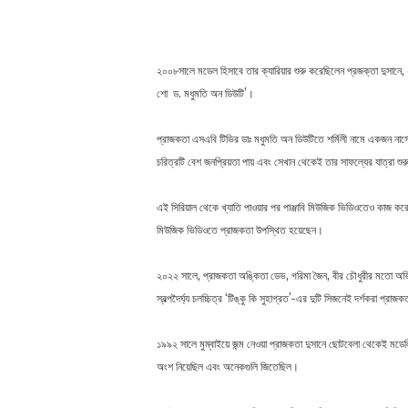
২০০৮সালে মডেল হিসাবে তার ক্যারিয়ার শুরু করেছিলেন প্রজক্তা দুসান
শো ড. মধুমতি অন ডিউটি’।
প্রাজকতা এসএবি টিভির ডাঃ মধুমতি অন ডিউটিতে শর্মিলী নামে একজন নার্সে
চরিত্রটি বেশ জনপ্রিয়তা পায় এবং সেখান থেকেই তার সাফল্যের যাত্রা শুর
এই সিরিয়াল থেকে খ্যাতি পাওয়ার পর পাঞ্জাবি মিউজিক ভিডিওতেও কাজ করেছ
মিউজিক ভিডিওতে প্রাজকতা উপস্থিত হয়েছেন।
২০২২ সালে, প্রাজকতা অঙ্কিতা ডেভ, গরিমা জৈন, বীর চৌধুরীর মতো অভিন
স্বল্পদৈর্ঘ্য চলচ্চিত্র ‘টিঙ্কু কি সুহাগ্রত’-এর দুটি সিজনেই দর্শকরা প্র
১৯৯২ সালে মুম্বাইয়ে জন্ম নেওয়া প্রাজকতা দুসানে ছোটবেলা থেকেই ম
অংশ নিয়েছিল এবং অনেকগুলি জিতেছিল।