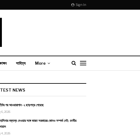
Sign In
্ষাঙ্গন
সাহিত্য
More
ATEST NEWS
াঁটের পর আওয়ারাপান-২ ছাড়পত্র পেয়েছে
 6, 2026
হাসিনার বক্তব্য দেওয়ার সঙ্গে ভারত সরকারের কোনও সম্পর্ক নেই: রণধীর
োয়াল
 4, 2026