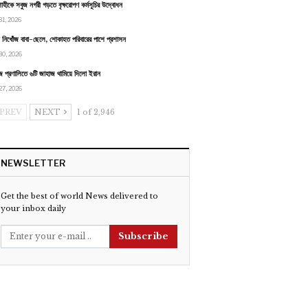
াহীকে সবুজ নগরী গড়তে বৃক্ষরোপণ কর্মসূচির উদ্বোধন
31, 2026
ায় নিখোঁজ বাবা-ছেলে, শোকাহত পরিবারের পাশে প্রশাসন
30, 2026
জ প্রণালিতে ৬টি জাহাজ থামিয়ে দিলো ইরান
27, 2026
PREV
NEXT
1 of 2,946
NEWSLETTER
Get the best of world News delivered to
your inbox daily
Subscribe