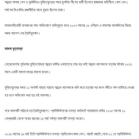
আব্দুস সালাম বেগ ও নুরউদ্দিনও মুক্তিযুদ্ধের সময় মুসলিম লীগের কর্মী হিসেবে রাজাকার বাহিনীতে যোগ দেন।
সর্বশেষ বিএনপির রাজনীতির সাথে যুক্ত ছিলেন তারা।
মানবতাবিরোধী অপরাধের সাত অভিযোগে অভিযুক্ত করে ২০১৭ সালের ১৯ এপ্রিল এ মামলার আসামিদের বিচার
শুরুর আদেশ দেয় ট্রাইব্যুনাল।
মামলা
বৃত্তান্ত
নেত্রকোণার পূর্বধলার মুক্তিযোদ্ধা আব্দুল কাদির একাত্তরে তার বড় ভাই আব্দুল খালেককে হত্যার ঘটনায় ২০১৩
সালে একটি মামলা দায়ের মামলা করেন।
মুক্তিযুদ্ধের সময় ২১ অগাস্ট বাড়হা গ্রামে আব্দুল খালেককে গুলি করে হত্যার পর কংস নদীতে লাশ ভাসিয়ে দেওয়া
হয় বলে অভিযোগ করা হয় ওই মামলায়।
পরে মামলাটি পাঠানো হয় ট্রাইব্যুনালে। প্রসিকিউশনের তদন্ত কর্মকর্তা শাহজাহান কবির ২০১৫ সালের ১১
ফেব্রুয়ারি থেকে পরের বছরের ১৫ মার্চ পর্যন্ত মামলাটি তদন্ত করেন।
২০১৬ সালের ১৬ মার্চ তিনি প্রসিকিউশনে তদন্ত প্রতিবেদন জমা দেন। যাচাই বাছাই শেষে ২২ মে প্রসিকিউশন