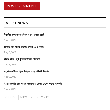
LATEST NEWS
বিএনপির সকল ক্ষমতার উৎস জনগণ : প্রধানমন্ত্রী
Aug 9, 2026
রাশিয়ার তেল কেনায় ভারতের উপর ১০০% শুল্ক!
Aug 8, 2026
কাস্টিং কাউচ : মুখ খুললেন বলিউড নায়িকারা
Aug 8, 2026
৭২ বাংলাদেশিসহ গ্রিস উপকূলে ২০২ অভিবাসী উদ্ধার
Aug 8, 2026
মিঠুন চক্রবর্তীর হাতে আবার অস্ত্রোপচার, দেখতে গেলেন শুভেন্দু অধিকারী
Aug 7, 2026
PREV
NEXT
1 of 2,947