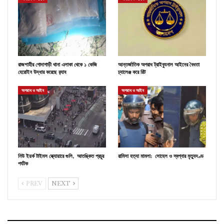
রাজশাহীর গোদাগাড়ী থানা এলাকা থেকে ১ কেজি
আন্তর্জাতিক অপরাধ ট্রাইব্যুনাল আইনের বৈধতা
হেরোইন উদ্ধার করেছে র‍্যাব
চ্যালেঞ্জ করে রিট
অপরাধ ও আইন
অপরাধ ও আইন
নিউ ইয়র্ক টাইমস স্ক্যোয়ারে গুলি, আতঙ্কিত প্রচুর
রামিসা হত্যা মামলা: সোহেল ও স্বপ্নার মৃত্যুদণ্ড
পর্যটক
PREV
NEXT