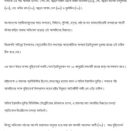
পলাতক এই পাঁচ আসামি হলেন- শেখ মো. আব্দুল মজিদ ওরফে মজিদ মাওলানা (৬৬), মো. আব্দুল খালেক তালুকদার
(৬৭), মো. কবির খান (৭০), আব্দুস সালাম বেগ (৬৮) ও নুরউদ্দিন (৭০)।
বাংলাদেশের স্বাধীনতাযুদ্ধের সময় অপহরণ, নির্যাতন, লুটপাট, হত্যা, ধর্ষণের মত মানবতাবিরোধী অপরাধের সাতটি
ঘটনায় জড়িত থাকার অভিযোগ রয়েছে এই আসামিদের বিরুদ্ধে।
বিচারপতি শাহিনুর ইসলামের নেতৃত্বাধীন তিন সদস্যের আন্তর্জাতিক অপরাধ ট্রাইব্যুনাল বুধবার রায়ের এই তারিখ
ঠিক করে দেয়।
এর আগে উভয় পক্ষের যুক্তিতর্ক শুনানি শেষে ট্রাইব্যুনাল গত ২৮ জানুয়ারি মামলাটি রায়ের জন্য অপেক্ষমাণ রাখে।
রাষ্ট্রপক্ষে এ মামলার প্রসিকিউটর ছিলেন মোখলেছুর রহমান বাদল ও সাবিনা ইয়াসমিন মুান্নি। পলাতক পাঁচ
আসামিদের পক্ষে যুক্তিতর্ক উপস্থাপন করেন রাষ্ট্র নিযুক্ত আইনজীবী গাজী এম এইচ তামিম।
সাবিনা ইয়াসমিন মুান্নি বিডিনিউজ টোয়েন্টিফোর ডটকমকে বলেন, এ মামলায় সাত আসামির বিরুদ্ধে তদন্ত
প্রতিবেদন দিয়েছিলেন তদন্ত কর্মকর্তা।
কিন্তু অভিযোগ গঠনের আগেই কারাগারে অসুস্থ হয়ে মারা যান আসামি আহাম্মদ আলী (৭৮)। আর যুক্তিতর্ক