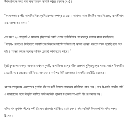
উপস্থাপনের সময় মারা যান আরেক আসামি আব্দুর রহমান (৭০)।
“ফলে পলাতক পাঁচ আসামির বিরুদ্ধে বিচারকাজ সম্পন্ন হয়েছে। আদালত আজ দিন ঠিক করে দিয়েছে, আগামীকাল
রায় ঘোষণা করা হবে।”
এর আগে ২৮ জানুয়ারি এ মামলার যুক্তিতর্ক শুনানি শেষে প্রসিকিউটর মোখলেছুর রহমান বাদল বলেছিলেন,
“সাক্ষ্য-প্রমাণের ভিত্তিতে আসামিদের বিরুদ্ধে সাতটি অভিযোগই আমরা প্রমাণ করতে সক্ষম হয়েছি বলে মনে
করি। আমরা তাদের সর্বোচ্চ শাস্তি চেয়েছি আদালতের কাছে।”
ট্রাইব্যুনালের তদন্ত সংস্থার তথ্য অনুযায়ী, আসামিদের মধ্যে মজিদ মওলানা মুক্তিযুদ্ধের সময় নেজামে ইসলামীর
নেতা হিসেবে রাজাকার বাহিনীতে যোগ দেন। সর্বশেষ তিনি জামায়াতে ইসলামীর রাজনীতি করতেন।
খালেক তালুকদার একাত্তরে মুসলিম লীগের কর্মী হিসেবে রাজাকার বাহিনীতে যোগ দেন। পরে বিএনপি, জাতীয় পার্টি
ও জামায়াতের সঙ্গে কিছুদিন কাটিয়ে সর্বশেষ তিনি পূর্বধলা উপজেলা আওয়ামী লীগের সদস্য হন।
কবির খান মুসলিম লীগের কর্মী হিসেবে রাজাকার বাহিনীতে যোগ দেন। সর্বশেষ তিনি উপজেলা বিএনপির সদস্য
ছিলেন।