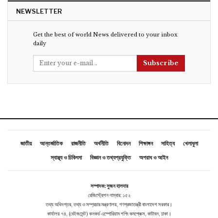
NEWSLETTER
Get the best of world News delivered to your inbox
daily
Subscribe
জাতীয়
আন্তর্জাতিক
রাজনীতি
অর্থনীতি
বিনোদন
শিক্ষাঙ্গন
সাহিত্য
খেলাধুলা
স্বাস্থ্য ও চিকিৎসা
বিজ্ঞান ও তথ্যপ্রযুক্তি
অপরাধ ও আইন
সম্পাদক: সুজন হালদার
রেজিস্ট্রেশন নাম্বার: ১৫২
তথ্য অধিদপ্তর, তথ্য ও সম্প্রচার মন্ত্রণালয়, গণপ্রজাতন্ত্রী বাংলাদেশ সরকার।
কার্যালয় ৭৪, (বেইজমেন্ট ) কনকর্ড এম্পোরিয়াম শপিং কমপ্লেক্স, কাটাবন, ঢাকা।