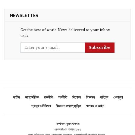
NEWSLETTER
Get the best of world News delivered to your inbox
daily
Subscribe
জাতীয়
আন্তর্জাতিক
রাজনীতি
অর্থনীতি
বিনোদন
শিক্ষাঙ্গন
সাহিত্য
খেলাধুলা
স্বাস্থ্য ও চিকিৎসা
বিজ্ঞান ও তথ্যপ্রযুক্তি
অপরাধ ও আইন
সম্পাদক: সুজন হালদার
রেজিস্ট্রেশন নাম্বার: ১৫২
তথ্য অধিদপ্তর, তথ্য ও সম্প্রচার মন্ত্রণালয়, গণপ্রজাতন্ত্রী বাংলাদেশ সরকার।