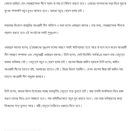
কোনো ব্যক্তি যেন স্বেচ্ছাসেবক লীগে স্থান না পায় তা নিশ্চিত করতে হবে। এবারের সম্মেলনের মধ্য দিয়ে পুরনো
মুখের পাশাপাশি নতুন মুখও আসতে হবে। আমরা নতুন, ফ্রেশ ব্লাড চাই।
শুক্রবার বিকেলে ধানমন্ডির আওয়ামী লীগ অফিসে এ কথা বলেন ওবায়দুল কাদের। তার কথা, স্বেচ্ছাসেবক লীগকে
প্রমাণ করতে হবে এই সংগঠনের সবাই সুশৃঙ্খল।
ওবায়দুল কাদের বলেন, দু’চারজনের শৃঙ্খলা ভঙ্গের কারণে সবাই ক্ষতিগ্রস্ত হতে পারে না বলে মনে করেন আওয়ামী
লীগ সাধারণ সম্পাদক এবং সেতুমন্ত্রী ওবায়দুল কাদের। তিনি বলেন, কেউ বিতর্কিত কর্মকাণ্ড করলে তার নেতৃত্বে
থাকার অধিকার নেই। নেতৃত্বে নতুন ও ফ্রেশ ব্লাড চাই। খালেদা জিয়ার জামিন প্রসঙ্গে তিনি বলেন, জামিন
আওয়ামী লীগের হাতেও নাই, সরকারের হাতেও নেই। বিচার বিভাগ স্বাধীন। বেগম খালেদা জিয়া যদি জামিন পায়
তাহলে আওয়ামী লীগ সাধুবাদ জানাবে।
তিনি বলেন, আমরা ক্লিন ইমেজের স্বচ্ছ ভাবমূর্তির নেতৃত্ব গড়ে তুলতে চাই। যারা ত্যাগী মানসিকতা নিয়ে কাজ
করবে তাদের নিয়ে ঢেলে সাজাতে হবে। সাব কমিটিগুলোতে নতুন মুখ রাখতে হবে। যেন তারা ভবিষ্যতের জন্য
নিজেদের গড়ে তুলতে পারে। নারী নেতৃত্ব তৈরিতেও গুরুত্ব দিতে হবে।