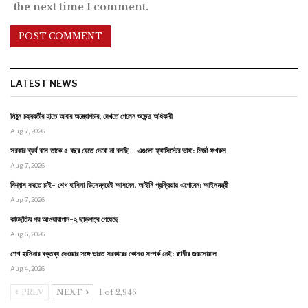
the next time I comment.
LATEST NEWS
মিঠুন চক্রবর্তীর হাতে আবার অস্ত্রোপচার, দেখতে গেলেন শুভেন্দু অধিকারী
Aug 7, 2026
সরকার ব্যর্থ বলে তাকে ৫ বছর যেতে দেবো না বলছি—এগুলো ফ্যাসিস্টের ভাষা: মির্জা ফখরুল
Aug 7, 2026
বিশ্বাস করতে চাই- শেখ হাসিনা ডিসেম্বরেই আসবেন, আইনি প্রক্রিয়ায় এগোবেন: আইনমন্ত্রী
Aug 7, 2026
কাটছাঁটের পর আওয়ারাপান-২ ছাড়পত্র পেয়েছে
Aug 6, 2026
শেখ হাসিনার বক্তব্য দেওয়ার সঙ্গে ভারত সরকারের কোনও সম্পর্ক নেই: রণধীর জয়সোয়াল
Aug 4, 2026
PREV
NEXT
1 of 2,946