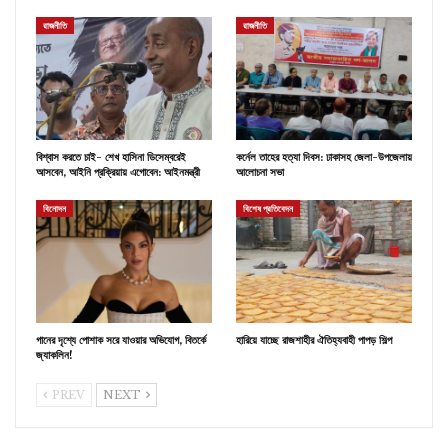
রাজনীতি
রাজনীতি
বিশ্বাস করতে চাই- শেখ হাসিনা ডিসেম্বরেই
কর্নেল তাহের হত্যা দিবস: ঢাকাসহ জেলা-উপজেলায়
আসবেন, আইনি প্রক্রিয়ায় এগোবেন: আইনমন্ত্রী
আলোচনা সভা
বিনোদন
বিশেষ প্রতিবেদন
গানের দৃশ্যে পোশাক সরে যাওয়ার অভিযোগ, বিতর্কে
হারিয়ে যাচ্ছে রাজশাহীর ঐতিহ্যবাহী পাপড় শিল্প
জ্যাকলিন!
PREV
NEXT