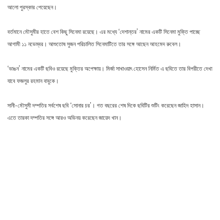
আলো পুরস্কার পেয়েছেন।
বর্তমানে মৌসুমীর হাতে বেশ কিছু সিনেমা রয়েছে। এর মধ্যে ‘দেশান্তর’ নামের একটি সিনেমা মুক্তি পাচ্ছে
আগামী ১১ নভেম্বর। আশুতোষ সুজন পরিচালিত সিনেমাটিতে তার সঙ্গে আছেন আহমেদ রুবেল।
‘ভাঙন’ নামের একটি ছবিও রয়েছে মুক্তির অপেক্ষায়। মির্জা সাখাওয়াৎ হোসেন নির্মিত এ ছবিতে তার বিপরীতে দেখা
যাবে ফজলুর রহমান বাবুকে।
সানী-মৌসুমী দম্পতির সর্বশেষ ছবি ‘সোনার চর’। গত বছরের শেষ দিকে ছবিটির শুটিং করেছেন জাহিদ হাসান।
এতে তারকা দম্পতির সঙ্গে আরও অভিনয় করেছেন জায়েদ খান।