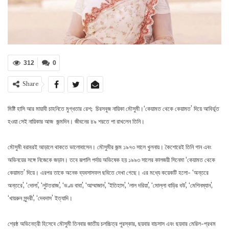
312
0
Share
মিষ্টি হাসি আর মায়াবী চাহনিতে মুগ্ধতার রেশ; চিরসবুজ নায়িকা মৌসুমী।‘কেয়ামত থেকে কেয়ামত’ দিয়ে আবির্ভূত
হওয়া সেই নায়িকার আজ জন্মদিন। জীবনের ৪৯ শরতে পা রাখলেন তিনি।
মৌসুমী বরাবরই আড়ালে থাকতে ভালোবাসেন। মৌসুমীর জন্ম ১৯৭৩ সালে খুলনায়। কৈশোরেই তিনি গান এবং
অভিনয়ের সঙ্গে নিজেকে জড়ান। তবে রূপালি পর্দায় অভিষেক হয় ১৯৯৩ সালের কালজয়ী সিনেমা ‘কেয়ামত থেকে
কেয়ামত’ দিয়ে। এরপর তাকে অনেক ব্যবসাসফল ছবিতে দেখা গেছে। এর মধ্যে কয়েকটি হলো- ‘অন্তরে
অন্তরে’, ‘দোলা’, ‘লুটতরাজ’, ‘ভণ্ড বাবা’, ‘আম্মাজান’, ‘ইতিহাস’, ‘লাল দরিয়া’, ‘মোল্লা বাড়ির বউ’, ‘মেশিনম্যান’,
‘খায়রুন সুন্দরী’, ‘দেবদাস’ ইত্যাদি।
শ্রেষ্ঠ অভিনেত্রী হিসেবে মৌসুমী তিনবার জাতীয় চলচ্চিত্র পুরস্কার, ছয়বার বাচসাস এবং ছয়বার মেরিল-প্রথম