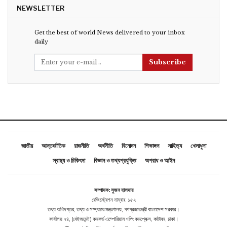
NEWSLETTER
Get the best of world News delivered to your inbox
daily
Subscribe
জাতীয়
আন্তর্জাতিক
রাজনীতি
অর্থনীতি
বিনোদন
শিক্ষাঙ্গন
সাহিত্য
খেলাধুলা
স্বাস্থ্য ও চিকিৎসা
বিজ্ঞান ও তথ্যপ্রযুক্তি
অপরাধ ও আইন
সম্পাদক: সুজন হালদার
রেজিস্ট্রেশন নাম্বার: ১৫২
তথ্য অধিদপ্তর, তথ্য ও সম্প্রচার মন্ত্রণালয়, গণপ্রজাতন্ত্রী বাংলাদেশ সরকার।
কার্যালয় ৭৪, (বেইজমেন্ট ) কনকর্ড এম্পোরিয়াম শপিং কমপ্লেক্স, কাটাবন, ঢাকা।