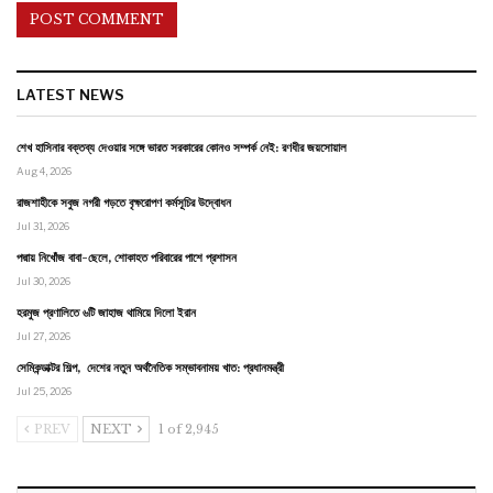
LATEST NEWS
শেখ হাসিনার বক্তব্য দেওয়ার সঙ্গে ভারত সরকারের কোনও সম্পর্ক নেই: রণধীর জয়সোয়াল
Aug 4, 2026
রাজশাহীকে সবুজ নগরী গড়তে বৃক্ষরোপণ কর্মসূচির উদ্বোধন
Jul 31, 2026
পদ্মায় নিখোঁজ বাবা-ছেলে, শোকাহত পরিবারের পাশে প্রশাসন
Jul 30, 2026
হরমুজ প্রণালিতে ৬টি জাহাজ থামিয়ে দিলো ইরান
Jul 27, 2026
সেমিকন্ডাক্টর শিল্প, দেশের নতুন অর্থনৈতিক সম্ভাবনাময় খাত: প্রধানমন্ত্রী
Jul 25, 2026
PREV
NEXT
1 of 2,945