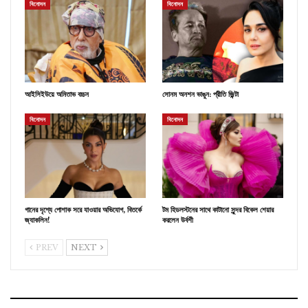
বিনোদন
বিনোদন
আইসিইউয়ে অমিতাভ বচ্চন
সোনম অনশন ভাঙুন: প্রীতি জ়িন্টা
বিনোদন
বিনোদন
গানের দৃশ্যে পোশাক সরে যাওয়ার অভিযোগ, বিতর্কে
টম হিডলস্টনের সাথে কাটানো সুন্দর বিকেল শেয়ার
জ্যাকলিন!
করলেন উর্বশী
PREV
NEXT