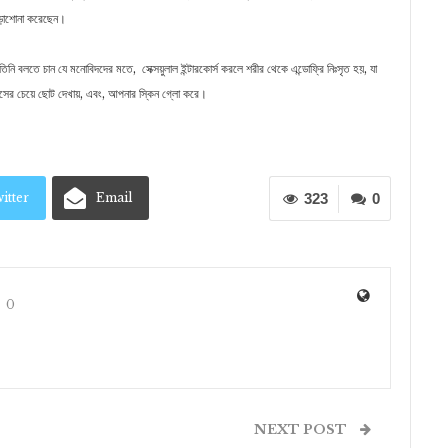
পড়াশোনা করেছেন।
তিনি বলতে চান যে মনোবিদদের মতে, সেক্সয়ুলাল ইন্টারকোর্স করলে শরীর থেকে এন্ডোফ্রি নিঃসৃত হয়, যা
য়সের চেয়ে ছোট দেখায়, এবং, আপনার স্কিন গ্লো করে।
itter
Email
323
0
0
NEXT POST