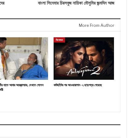
দের
বাংলা সিনেমার চিরসবুজ নায়িকা মৌসুমির জন্মদিন আজ
More From Author
বিনোদন
র্তীর হাতে আবার অস্ত্রোপচার, দেখতে গেলেন
কাটছাঁটের পর আওয়ারাপান-২ ছাড়পত্র পেয়েছে
কারী