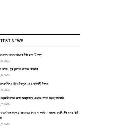
ATEST NEWS
য়ার তেল কেনায় ভারতের উপর ১০০% শুল্ক!
 8, 2026
টিং কাউচ : মুখ খুললেন বলিউড নায়িকারা
 8, 2026
াংলাদেশিসহ গ্রিস উপকূলে ২০২ অভিবাসী উদ্ধার
 8, 2026
ন চক্রবর্তীর হাতে আবার অস্ত্রোপচার, দেখতে গেলেন শুভেন্দু অধিকারী
 7, 2026
র ব্যর্থ বলে তাকে ৫ বছর যেতে দেবো না বলছি—এগুলো ফ্যাসিস্টের ভাষা: মির্জা
ুল
 7, 2026