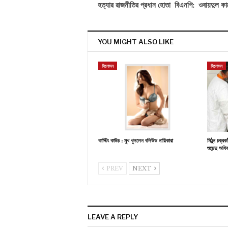
হত্যার রাজনীতির প্রধান হোতা বিএনপি: ওবায়দুল কা
YOU MIGHT ALSO LIKE
বিনোদন
বিনোদন
কাস্টিং কাউচ : মুখ খুললেন বলিউড নায়িকারা
মিঠুন চক্রব
শুভেন্দু অধি
PREV
NEXT
LEAVE A REPLY