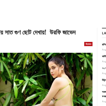
নায় সাত গুণ ছোট দেখায়! উরফি জাভেদ
L
বিনোদন
রাশি
Aug
কাস্
Aug
৭২ ব
Aug
মিঠু
Aug
সরকা
ফখর
Aug