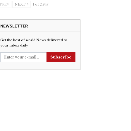
PREV
NEXT
1 of 2,947
NEWSLETTER
Get the best of world News delivered to
your inbox daily
Subscribe