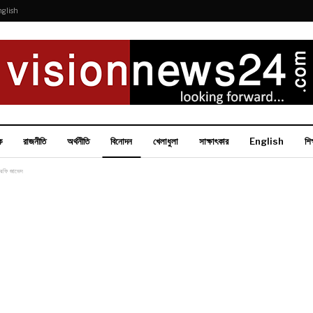
nglish
ক
রাজনীতি
অর্থনীতি
বিনোদন
খেলাধুলা
সাক্ষাৎকার
English
শিক
উরফি জাভেদ