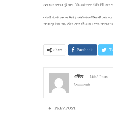
সেক্স করলে আপনাকে বুড়ি লাগে। ইনি হোয়াটসঅ্যাপ ইউনিভার্সিটি থেকে 
এখানেই থামেননি সেক্স গুরু উরফি। এদিন তিনি একটি স্ক্রিনশট শেয়ার করে 
আপনার ঘুম উন্নত করে, স্ট্রেস লেবেল কমিয়ে দেয়। ফলত, আপানাকে ব
Facebook
Tw
Share
এডিটর
14546 Posts
Comments
PREV POST