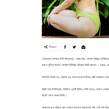
Share
খোলামেলা পোশাকে তিনি সিদ্ধহস্ত। সাজগোজ, পোশাক পরিচ্ছদ হলিউডের মেম
করতে মুখিয়ে থাকেন সোশ্যাল মিডিয়ার হার্টথ্রব উরফি জাভেদ । এবারে, সেক্
কটাক্ষের শিকার হন, ট্রোলড হন, কখনো কখনো নিজেও পাল্টা আক্রমণ করেন, 
উরফি তার ইনস্টাগ্রাম স্টোরিতে একটি ভিডিও পোস্ট করেন, যেখানে একজন মহ
নিয়েই ক্ষেপে আগুন উরফি।
আজকের যুগে দাড়িয়ে সেক্স যেখানে সবথেকে গুরুত্বপূর্ন অঙ্গ, সেই অঙ্