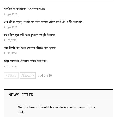
কাটছাঁটের পর আওয়ারাপান-২ ছাড়পত্র পেয়েছে
Aug 6, 2026
শেখ হাসিনার বক্তব্য দেওয়ার সঙ্গে ভারত সরকারের কোনও সম্পর্ক নেই: রণধীর জয়সোয়াল
Aug 4, 2026
রাজশাহীকে সবুজ নগরী গড়তে বৃক্ষরোপণ কর্মসূচির উদ্বোধন
Jul 31, 2026
পদ্মায় নিখোঁজ বাবা-ছেলে, শোকাহত পরিবারের পাশে প্রশাসন
Jul 30, 2026
হরমুজ প্রণালিতে ৬টি জাহাজ থামিয়ে দিলো ইরান
Jul 27, 2026
PREV
NEXT
1 of 2,946
NEWSLETTER
Get the best of world News delivered to your inbox
daily