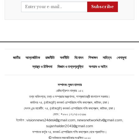
Subscribe
জাতীয়
আন্তর্জাতিক
রাজনীতি
অর্থনীতি
বিনোদন
শিক্ষাঙ্গন
সাহিত্য
খেলাধুলা
স্বাস্থ্য ও চিকিৎসা
বিজ্ঞান ও তথ্যপ্রযুক্তি
অপরাধ ও আইন
সম্পাদক: সুজন হালদার
রেজিস্ট্রেশন নাম্বার: ১৫২
তথ্য অধিদপ্তর, তথ্য ও সম্প্রচার মন্ত্রণালয়, গণপ্রজাতন্ত্রী বাংলাদেশ সরকার।
কার্যালয় ৭৪, (বেইজমেন্ট ) কনকর্ড এম্পোরিয়াম শপিং কমপ্লেক্স, কাটাবন, ঢাকা।
সেলস এন্ড মার্কেটিং: ৭৪, (বেইজমেন্ট ) কনকর্ড এম্পোরিয়াম শপিং কমপ্লেক্স, কাটাবন, ঢাকা।
ফোন : +৮৮০ ১৭১৭৫০৩২৬৬
ইমেইল : visionnews24desk@gmail.com, newsnetworkitv@gmail.com,
sujanhalder2041@gmail.com
সম্পাদক কর্তৃক ৭৪, কনকর্ড এম্পোরিয়াম শপিং কমপ্লেক্স থেকে প্রকাশিত।
© সর্বস্বত্ব স্বত্বাধিকার সংরক্ষিত ২০২২