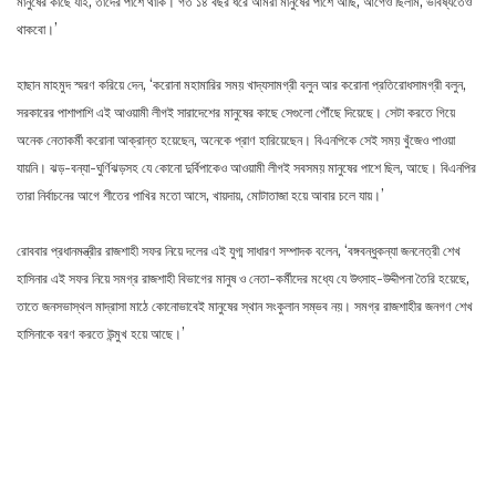
মানুষের কাছে যাই, তাদের পাশে থাকি। গত ১৪ বছর ধরে আমরা মানুষের পাশে আছি, আগেও ছিলাম, ভবিষ্যতেও
থাকবো।’
হাছান মাহমুদ স্মরণ করিয়ে দেন, ‘করোনা মহামারির সময় খাদ্যসামগ্রী বলুন আর করোনা প্রতিরোধসামগ্রী বলুন,
সরকারের পাশাপাশি এই আওয়ামী লীগই সারাদেশের মানুষের কাছে সেগুলো পৌঁছে দিয়েছে। সেটা করতে গিয়ে
অনেক নেতাকর্মী করোনা আক্রান্ত হয়েছেন, অনেকে প্রাণ হারিয়েছেন। বিএনপিকে সেই সময় খুঁজেও পাওয়া
যায়নি। ঝড়-বন্যা-ঘুর্ণিঝড়সহ যে কোনো দুর্বিপাকেও আওয়ামী লীগই সবসময় মানুষের পাশে ছিল, আছে। বিএনপির
তারা নির্বাচনের আগে শীতের পাখির মতো আসে, খায়দায়, মোটাতাজা হয়ে আবার চলে যায়।’
রোববার প্রধানমন্ত্রীর রাজশাহী সফর নিয়ে দলের এই যুগ্ম সাধারণ সম্পাদক বলেন, ‘বঙ্গবন্ধুকন্যা জননেত্রী শেখ
হাসিনার এই সফর নিয়ে সমগ্র রাজশাহী বিভাগের মানুষ ও নেতা-কর্মীদের মধ্যে যে উৎসাহ-উদ্দীপনা তৈরি হয়েছে,
তাতে জনসভাস্থল মাদ্রাসা মাঠে কোনোভাবেই মানুষের স্থান সংকুলান সম্ভব নয়। সমগ্র রাজশাহীর জনগণ শেখ
হাসিনাকে বরণ করতে উন্মুখ হয়ে আছে।’