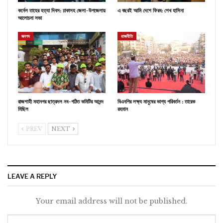
কর্নেল তাহের হত্যা দিবস: ঢাকাসহ জেলা-উপজেলায়
এ বছরই আমি দেশে ফিরব: শেখ হাসিনা
আলোচনা সভা
জনপদ
রাজনীতি
রাজশাহী মহানগর ছাত্রদল নব-গঠিত কমিটির আনন্দ
বিএনপির লক্ষ্য মানুষের ভাগ্য পরিবর্তন : তারেক
মিছিল
রহমান
PREV
NEXT
LEAVE A REPLY
Your email address will not be published.