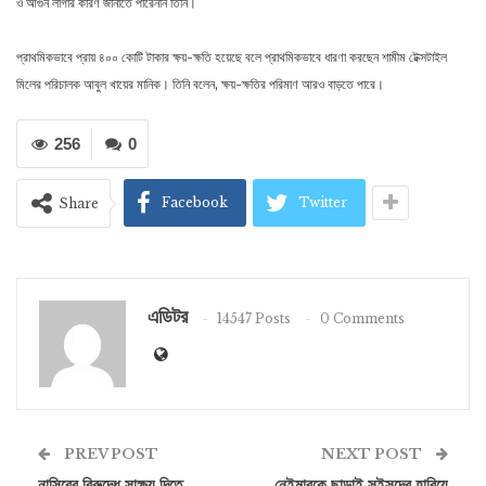
ও আগুন লাগার কারণ জানাতে পারেননি তিনি।
প্রাথমিকভাবে প্রায় ৪০০ কোটি টাকার ক্ষয়-ক্ষতি হয়েছে বলে প্রাথমিকভাবে ধারণা করছেন শামীম টেক্সটাইল
মিলের পরিচালক আবুল খায়ের মানিক। তিনি বলেন, ক্ষয়-ক্ষতির পরিমাণ আরও বাড়তে পারে।
256
0
Facebook
Twitter
Share
এডিটর
14547 Posts
0 Comments
PREV POST
NEXT POST
নাসিরের বিরুদ্ধে সাক্ষ্য দিতে
নেইমারকে ছাড়াই সুইসদের হারিয়ে