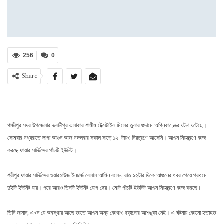
256
0
Share
গাজীপুর সদর উপজেলার ভবানীপুর এলাকার শামীম টেক্সটাইল মিলের তুলার গুদামে অগ্নিকাণ্ডের ঘটনা ঘটেছে।
সোমবার মধ্যরাতে লাগা আগুন আজ মঙ্গলবার সকাল সাড়ে ১২ টায়ও নিয়ন্ত্রণে আসেনি। আগুন নিয়ন্ত্রণে কাজ
করছে ফায়ার সার্ভিসের পাঁচটি ইউনিট।
শ্রীপুর ফায়ার সার্ভিসের ওয়ারহাউজ ইনচার্জ বেলাল আমিন বলেন, রাত ১২টার দিকে আগুনের খবর পেয়ে প্রথমে
দুইটি ইউনিট যায়। পরে আরও তিনটি ইউনিট যোগ দেয়। মোট পাঁচটি ইউনিট আগুন নিয়ন্ত্রণে কাজ করছে।
তিনি জানান, এখন যে অবস্থায় আছে তাতে আগুন অন্য কোথাও ছড়ানোর আশঙ্কা নেই। এ ঘটনায় কোনো হতাহত