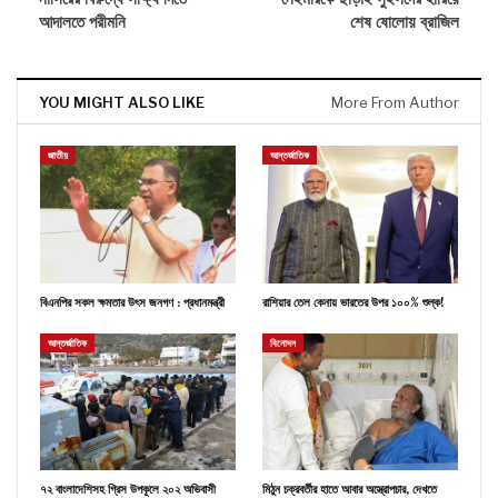
আদালতে পরীমনি
শেষ ষোলোয় ব্রাজিল
YOU MIGHT ALSO LIKE
More From Author
জাতীয়
আন্তর্জাতিক
বিএনপির সকল ক্ষমতার উৎস জনগণ : প্রধানমন্ত্রী
রাশিয়ার তেল কেনায় ভারতের উপর ১০০% শুল্ক!
আন্তর্জাতিক
বিনোদন
৭২ বাংলাদেশিসহ গ্রিস উপকূলে ২০২ অভিবাসী
মিঠুন চক্রবর্তীর হাতে আবার অস্ত্রোপচার, দেখতে