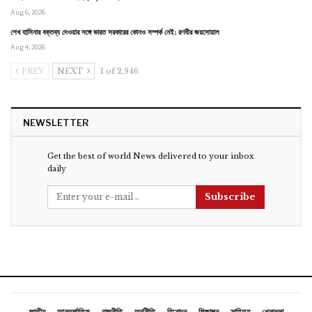
Aug 6, 2026
শেখ হাসিনার বক্তব্য দেওয়ার সঙ্গে ভারত সরকারের কোনও সম্পর্ক নেই: রণধীর জয়সোয়াল
Aug 4, 2026
PREV
NEXT
1 of 2,946
NEWSLETTER
Get the best of world News delivered to your inbox
daily
Subscribe
জাতীয়
আন্তর্জাতিক
রাজনীতি
অর্থনীতি
বিনোদন
শিক্ষাঙ্গন
সাহিত্য
খেলাধুলা