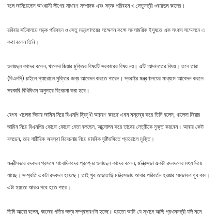
বলে জানিয়েছেন আওয়ামী লীগের সাধারণ সম্পাদক এবং সড়ক পরিবহন ও সেতুমন্ত্রী ওবায়দুল কাদের।
রবিবার সচিবালয়ে সড়ক পরিবহন ও সেতু মন্ত্রণালয়ের সম্মেলন কক্ষে সমসাময়িক ইস্যুতে এক সংবাদ সম্মেলনে এ
কথা বলেন তিনি।
ওবায়দুল কাদের বলেন, খালেদা জিয়ার মুক্তির বিষয়টি সরকারের বিষয় নয়। এটি আদালতের বিষয়। তবে তারা
(বিএনপি) চাইলে প্যারোলে মুক্তির জন্য আবেদন করতে পারেন। স্বরাষ্ট্র মন্ত্রণালয়ের মাধ্যমে আবেদন করলে
সরকারি বিধিবিধান অনুসারে বিবেচনা করা হবে।
বেগম খালেদা জিয়ার জামিন নিয়ে বিএনপি দ্বিমুখী আচরণ করছে এমন মন্তব্য করে তিনি বলেন, খালেদা জিয়ার
জামিন নিয়ে বিএনপির কোনো কোনো নেতা বলছেন, আন্দোলন করে তাদের নেত্রীকে মুক্ত করবেন। আবার কেউ
বলছেন, তার শারীরিক অবস্থা বিবেচনায় নিয়ে মানবিক দৃষ্টিভঙ্গিতে প্যারোলে মুক্তি।
মন্ত্রীসভার রদবদল প্রসঙ্গে সাংবাদিকদের প্রশ্নের ওবায়দুল কাদের বলেন, মন্ত্রিসভা একটা রদবদলের মধ্য দিয়ে
যাচ্ছে। সম্প্রতি একটা রদবদল হয়েছে। তাই খুব তাড়াতাড়ি মন্ত্রিসভায় আবার পরিবর্তন হওয়ার সম্ভাবনা খুব কম।
এটা হয়তো আরও পরে হতে পারে।
তিনি আরো বলেন, কাজের গতির জন্য সম্প্রসারণটা হচ্ছে। হয়তো আমি যে স্থানে আছি প্রধানমন্ত্রী যদি মনে