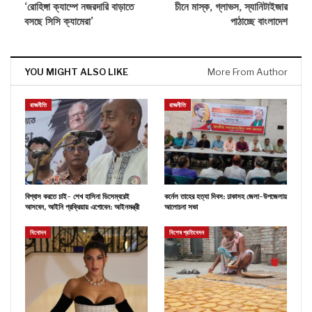
‘রোহিঙ্গা ক্যাম্পে নজরদারি বাড়াতে
চীনে মাস্ক, গ্লাভস, স্যানিটাইজার
বসছে সিসি ক্যামেরা’
পাঠাচ্ছে বাংলাদেশ
YOU MIGHT ALSO LIKE
More From Author
রাজনীতি
রাজনীতি
বিশ্বাস করতে চাই- শেখ হাসিনা ডিসেম্বরেই
কর্নেল তাহের হত্যা দিবস: ঢাকাসহ জেলা-উপজেলায়
আসবেন, আইনি প্রক্রিয়ায় এগোবেন: আইনমন্ত্রী
আলোচনা সভা
বিনোদন
বিশেষ প্রতিবেদন