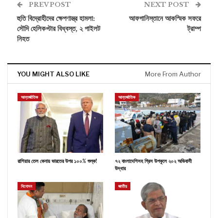
PREV POST
NEXT POST
হুতি বিদ্রোহীদের ক্ষেপণাস্ত্র হামলা:
আফগানিস্তানে আকস্মিক সফরে
সৌদি হেলিকপ্টার বিধ্বস্ত, ২ পাইলট
ট্রাম্প
নিহত
YOU MIGHT ALSO LIKE
More From Author
আন্তর্জাতিক
আন্তর্জাতিক
রাশিয়ার তেল কেনায় ভারতের উপর ১০০% শুল্ক!
৭২ বাংলাদেশিসহ গ্রিস উপকূলে ২০২ অভিবাসী
উদ্ধার
বিনোদন
জাতীয়