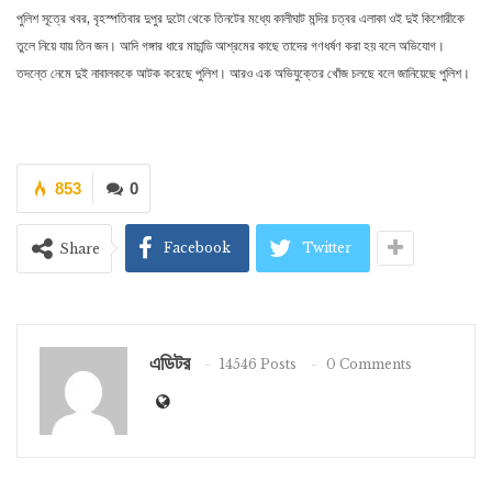
পুলিশ সূত্রে খবর, বৃহস্পতিবার দুপুর দুটো থেকে তিনটের মধ্যে কালীঘাট মন্দির চত্বর এলাকা ওই দুই কিশোরীকে
তুলে নিয়ে যায় তিন জন। আদি গঙ্গার ধারে মাচান্ডি আশ্রমের কাছে তাদের গণধর্ষণ করা হয় বলে অভিযোগ।
তদন্তে নেমে দুই নাবালককে আটক করেছে পুলিশ। আরও এক অভিযুক্তের খোঁজ চলছে বলে জানিয়েছে পুলিশ।
853
0
Facebook
Twitter
Share
এডিটর
14546 Posts
0 Comments