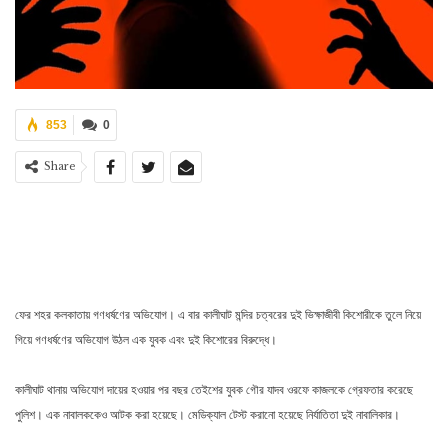
853
0
Share
ফের শহর কলকাতায় গণধর্ষণের অভিযোগ। এ বার কালীঘাট মন্দির চত্বরের দুই ভিক্ষাজীবী কিশোরীকে তুলে নিয়ে
গিয়ে গণধর্ষণের অভিযোগ উঠল এক যুবক এবং দুই কিশোরের বিরুদ্ধে।
কালীঘাট থানায় অভিযোগ দায়ের হওয়ার পর বছর তেইশের যুবক গৌর যাদব ওরফে কাজলকে গ্রেফতার করেছে
পুলিশ। এক নাবালককেও আটক করা হয়েছে। মেডিক্যাল টেস্ট করানো হয়েছে নির্যাতিতা দুই নাবালিকার।