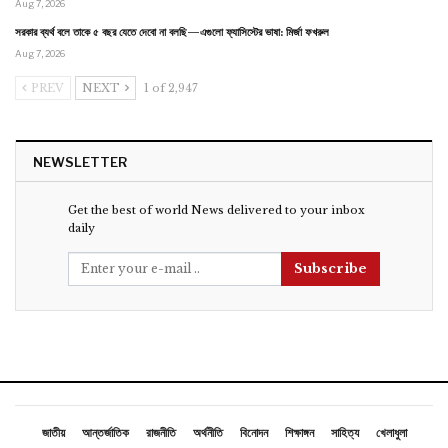
Aug 7, 2026
সরকার ব্যর্থ বলে তাকে ৫ বছর যেতে দেবো না বলছি—এগুলো ফ্যাসিস্টের ভাষা: মির্জা ফখরুল
Aug 7, 2026
PREV
NEXT
1 of 2,947
NEWSLETTER
Get the best of world News delivered to your inbox
daily
Subscribe
জাতীয়
আন্তর্জাতিক
রাজনীতি
অর্থনীতি
বিনোদন
শিক্ষাঙ্গন
সাহিত্য
খেলাধুলা