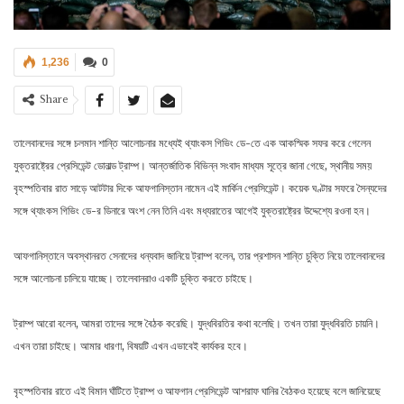
1,236
0
Share
তালেবানদের সঙ্গে চলমান শান্তি আলোচনার মধ্যেই থ্যাংকস গিভিং ডে-তে এক আকস্মিক সফর করে গেলেন
যুক্তরাষ্ট্রের প্রেসিডেন্ট ডোনাল্ড ট্রাম্প। আন্তর্জাতিক বিভিন্ন সংবাদ মাধ্যম সূত্রে জানা গেছে, স্থানীয় সময়
বৃহস্পতিবার রাত সাড়ে আটটার দিকে আফগানিস্তান নামেন এই মার্কিন প্রেসিডেন্ট। কয়েক ঘণ্টার সফরে সৈন্যদের
সঙ্গে থ্যাংকস গিভিং ডে-র ডিনারে অংশ নেন তিনি এবং মধ্যরাতের আগেই যুক্তরাষ্ট্রের উদ্দেশ্যে রওনা হন।
আফগানিস্তানে অবস্থানরত সেনাদের ধন্যবাদ জানিয়ে ট্রাম্প বলেন, তার প্রশাসন শান্তি চুক্তি নিয়ে তালেবানদের
সঙ্গে আলোচনা চালিয়ে যাচ্ছে। তালেবানরাও একটি চুক্তি করতে চাইছে।
ট্রাম্প আরো বলেন, আমরা তাদের সঙ্গে বৈঠক করেছি। যুদ্ধবিরতির কথা বলেছি। তখন তারা যুদ্ধবিরতি চায়নি।
এখন তারা চাইছে। আমার ধারণা, বিষয়টি এখন এভাবেই কার্যকর হবে।
বৃহস্পতিবার রাতে এই বিমান ঘাঁটিতে ট্রাম্প ও আফগান প্রেসিডেন্ট আশরাফ ঘানির বৈঠকও হয়েছে বলে জানিয়েছে