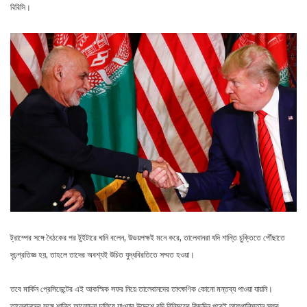
বিবিসি।
ট্রাম্পের সঙ্গে বৈঠকের পর টুইটারে ঘানি বলেন, উভয়পক্ষই মনে করে, তালেবানরা যদি শান্তি চুক্তিতে পৌঁছাতে
দৃঢ়প্রতিজ্ঞ হয়, তাহলে তাদের অবশ্যই উচিত যুদ্ধবিরতিতে সম্মত হওয়া।
তবে মার্কিন প্রেসিডেন্টের এই আকস্মিক সফর নিয়ে তালেবানদের তাৎক্ষণিক কোনো মন্তব্য পাওয়া যায়নি।
তালেবানদের সঙ্গে শান্তি আলোচনা চালিয়ে যাওয়ার উদ্দেশে বন্দি বিনিময়ের কিছুদিন পরেই আফগানিস্তান সফর