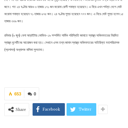
জনে। গত ২৪ ঘণ্টায় আরও ৩ হাজার ১৭১ জন করোনা রোগী শনাক্ত হয়েছেন। এ নিয়ে এখন পর্যন্ত দেশে মোট
করোনা শনাক্ত হয়েছেন ৭১ হাজার ৬৭৫ জন। ২৪ ঘণ্টায় সুস্থ হয়েছেন ৭৭৭ জন। এ নিয়ে মোট সুস্থ হলেন ১৫
হাজার ৩৩৬ জন।
রবিবার (৯ জুন) বেলা আড়াইটায় কোভিড-১৯ সম্পর্কিত সার্বিক পরিস্থিতি জানাতে স্বাস্থ্য অধিদফতরের নিয়মিত
স্বাস্থ্য বুলেটিনের আয়োজন করা হয়। সেখানে এসব তথ্য জানান স্বাস্থ্য অধিদফতরের অতিরিক্ত মহাপরিচালক
(প্রশাসন) অধ্যাপক নাসিমা সুলতানা।
653
0
Facebook
Twitter
Share