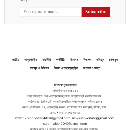
daily
Subscribe
জাতীয়
আন্তর্জাতিক
রাজনীতি
অর্থনীতি
বিনোদন
শিক্ষাঙ্গন
সাহিত্য
খেলাধুলা
স্বাস্থ্য ও চিকিৎসা
বিজ্ঞান ও তথ্যপ্রযুক্তি
অপরাধ ও আইন
সম্পাদক: সুজন হালদার
রেজিস্ট্রেশন নাম্বার: ১৫২
তথ্য অধিদপ্তর, তথ্য ও সম্প্রচার মন্ত্রণালয়, গণপ্রজাতন্ত্রী বাংলাদেশ সরকার।
কার্যালয় ৭৪, (বেইজমেন্ট ) কনকর্ড এম্পোরিয়াম শপিং কমপ্লেক্স, কাটাবন, ঢাকা।
সেলস এন্ড মার্কেটিং: ৭৪, (বেইজমেন্ট ) কনকর্ড এম্পোরিয়াম শপিং কমপ্লেক্স, কাটাবন, ঢাকা।
ফোন : +৮৮০ ১৭১৭৫০৩২৬৬
ইমেইল : visionnews24desk@gmail.com, newsnetworkitv@gmail.com,
sujanhalder2041@gmail.com
সম্পাদক কর্তৃক ৭৪, কনকর্ড এম্পোরিয়াম শপিং কমপ্লেক্স থেকে প্রকাশিত।