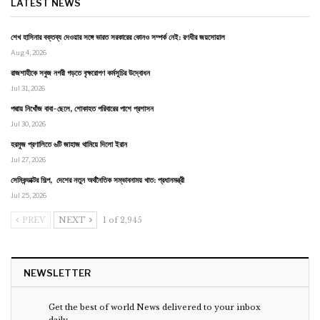
LATEST NEWS
শেখ হাসিনার বক্তব্য দেওয়ার সঙ্গে ভারত সরকারের কোনও সম্পর্ক নেই: রণধীর জয়সোয়াল
Aug 4, 2026
রাজশাহীকে সবুজ নগরী গড়তে বৃক্ষরোপণ কর্মসূচির উদ্বোধন
Jul 31, 2026
পদ্মায় নিখোঁজ বাবা-ছেলে, শোকাহত পরিবারের পাশে প্রশাসন
Jul 30, 2026
হরমুজ প্রণালিতে ৬টি জাহাজ থামিয়ে দিলো ইরান
Jul 27, 2026
সেমিকন্ডাক্টর শিল্প, দেশের নতুন অর্থনৈতিক সম্ভাবনাময় খাত: প্রধানমন্ত্রী
Jul 25, 2026
PREV
NEXT
1 of 2,945
NEWSLETTER
Get the best of world News delivered to your inbox