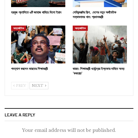
হরমুজ প্রণালিতে ৬টি জাহাজ থামিয়ে দিলো ইরান
সেমিকন্ডাক্টর শিল্প, দেশের নতুন অর্থনৈতিক
সম্ভাবনাময় খাত: প্রধানমন্ত্রী
আন্তর্জাতিক
আন্তর্জাতিক
পদত্যাগ করলেন ভারতের শিক্ষামন্ত্রী
ভারত: শিক্ষামন্ত্রী ধর্মেন্দ্রের ইস্তফার দাবিতে অনড়
‘ককরোচ’
PREV
NEXT
LEAVE A REPLY
Your email address will not be published.