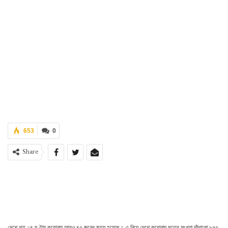
653
0
Share
দেশে গত ২৪ ঘণ্টায় করোনায় আরও ৪৫ জনের মৃত্যু হয়েছে। এ নিয়ে দেশে করোনায় মৃতের সংখ্যা দাঁড়ালো ৯৭৫