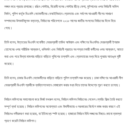
লঙ্ঘন করে প্রচার চালাচ্ছে। রঙিন পোস্টার, বিরোধী দলের পোস্টার ছিঁড়ে ফেলা, ফুটপাথের ওপর নির্বাচনী অফিস
নির্মাণ, পুলিশ কর্তৃক বিএনপি নেতাকর্মীদের বেআইনিভাবে গ্রেফতার এবং সর্বশেষ আওয়ামী লীগের সাধারণ
সম্পাদকের উসকানিমূলক বক্তব্য, নির্বাচনের পরিবেশকে ২০১৮ সালের জাতীয় সংসদের নির্বাচনের দিকে নিয়ে
গেছে।
তিনি বলেন, উত্তরের বিএনপি মনোনীত মেয়রপ্রার্থী তাবিথ আউয়াল এবং দক্ষিণের বিএনপির মেয়রপ্রার্থী ইশরাক
হোসেনের ওপর শারীরিক আক্রমণ, গুলিবর্ষণ এবং নির্বাচনী প্রচারে অংশগ্রহণকারী কর্মীদের ওপর আক্রমণ, আহত
করা এবং পরে মিথ্যা মামলায় বাড়িতে বাড়িতে পুলিশের তল্লাশি এবং গ্রেফতারের মধ্য দিয়ে পুনরায় আতঙ্ক সৃষ্টি
করেছে।
তিনি বলেন, ঢাকার বিএনপি নেতাকর্মীদের বাড়িতে বাড়িতে পুলিশ তল্লাশি শুরু করেছে। ঢাকা দক্ষিণের আওয়ামী লীগ
মেয়রপ্রার্থী বিএনপি প্রার্থীকে ব্যক্তিগতভাবে দোষারোপ করার মধ্য দিয়ে তাদের উদ্দেশ্যে পূরণ করতে চলেছে।
নির্বাচন কমিশনের সমালোচনা করে মির্জা ফখরুল বলেন, নির্বাচন কমিশন নির্বাচনের লেভেল প্লেয়িং ফিল্ড তৈরি করতে
সম্পূর্ণ ব্যর্থ হয়েছে। নির্বাচন কমিশনের অযোগ্যতা এবং উদাসীনতায় ও সরকারের নির্দেশে কাজ করার কারণে এই
নির্বাচনও দলীয়করণ করা হয়েছে, যা ইতিমধ্যে স্পষ্ট হয়েছে। হাজারো নির্বাচন বিধি লঙ্ঘনের বিষয়ে কোনো ব্যবস্থা
গ্রহণ করেনি নির্বাচন কমিশন।