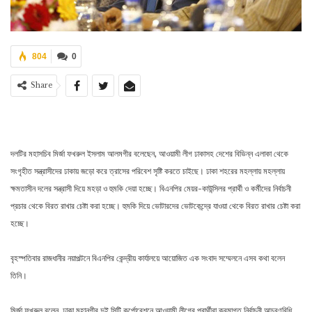
804
0
Share
দলটির মহাসচিব মির্জা ফখরুল ইসলাম আলমগীর বলেছেন, আওয়ামী লীগ ঢাকাসহ দেশের বিভিন্ন এলাকা থেকে
সংগৃহীত সন্ত্রাসীদের ঢাকায় জড়ো করে ত্রাসের পরিবেশ সৃষ্টি করতে চাইছে। ঢাকা শহরের মহল্লায় মহল্লায়
ক্ষমতাসীন দলের সন্ত্রাসী দিয়ে মহড়া ও হুমকি দেয়া হচ্ছে। বিএনপির মেয়র-কাউন্সিলর প্রার্থী ও কর্মীদের নির্বাচনী
প্রচার থেকে বিরত রাখার চেষ্টা করা হচ্ছে। হুমকি দিয়ে ভোটারদের ভোটকেন্দ্রে যাওয়া থেকে বিরত রাখার চেষ্টা করা
হচ্ছে।
বৃহস্পতিবার রাজধানীর নয়াপল্টনে বিএনপির কেন্দ্রীয় কার্যালয়ে আয়োজিত এক সংবাদ সম্মেলনে এসব কথা বলেন
তিনি।
মির্জা ফখরুল বলেন, ঢাকা মহানগীর দুই সিটি কর্পোরেশনে আওয়ামী লীগের প্রার্থীরা ক্রমাগত নির্বাচনী আচরণবিধি