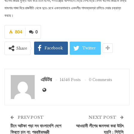
খালেদা জিয়ার মুক্তি দাবি করে তিনি বলেন, গণতন্ত্রের আপসহীন নেত্রী দেশনেত্রী বেগম খালেদা জিয়াকে মিথ্যা
মামলায় সাজা দিয়ে রাজনীতি থেকে দুরে রেখে একতরফাভাবে একদলীয় শাসনব্যবস্থা চাপিয়ে দেয়ার চক্রান্ত
করছে।
804
0
Facebook
Twitter
Share
এডিটর
14546 Posts
0 Comments
PREV POST
NEXT POST
চীনে আটকা পড়া সব বাংলাদেশি দেশে
আওয়ামী লীগের জনসভা করা উচিৎ
ফিরতে চান না: পররাষ্ট্রমন্ত্রী
হয়নি : সিইসি