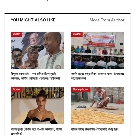
YOU MIGHT ALSO LIKE
More From Author
রাজনীতি
রাজনীতি
বিশ্বাস করতে চাই- শেখ হাসিনা ডিসেম্বরেই
কর্নেল তাহের হত্যা দিবস: ঢাকাসহ জেলা-উপজেলায়
আসবেন, আইনি প্রক্রিয়ায় এগোবেন: আইনমন্ত্রী
আলোচনা সভা
বিনোদন
বিশেষ প্রতিবেদন
গানের দৃশ্যে পোশাক সরে যাওয়ার অভিযোগ, বিতর্কে
হারিয়ে যাচ্ছে রাজশাহীর ঐতিহ্যবাহী পাপড় শিল্প
জ্যাকলিন!