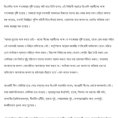
বিএনপির পক্ষে গণজোয়ার সৃষ্টি হয়েছে দাবি করে তিনি বলেন, এই নির্বাচনী প্রচারে বিএনপি প্রার্থীদের পক্ষে
গণজোয়ার সৃষ্টি হয়েছে। হাজারো মানুষ দখলদারি সরকারের বিরুদ্ধে তাদের রায় দেয়ার জন্য যখন বেরিয়ে আসতে
শুরু করেছে, তখনই নিয়ন্ত্রিত পুলিশ বাহিনী দিয়ে মিথ্যা মামলা, গ্রেফতার করে জনগণের ভোটের অধিকার হরণ
করার ষড়যন্ত্র শুরু হয়েছে।
‘আমরা দৃঢ়তার সঙ্গে বলতে চাই– ধানের শীষের প্রার্থীদের পক্ষে যে গণজোয়ার সৃষ্টি হয়েছে, তাকে রোধ করার শক্তি
এই দখলদারি সরকার ও নির্বাচন কমিশনের নেই। কর্তৃপক্ষকে আহ্বান জানাচ্ছি গণবিরোধী কার্যকলাপ থেকে বেরিয়ে
এসে সংবিধানে প্রদত্ত দায়িত্ব পালন করুন। নিরপেক্ষ নির্বাচনের জন্য লেভেল প্লেয়িং ফিল্ড তৈরি করুন এবং
ভোটাররা যেন নির্ভয়ে সুষ্ঠু পরিবেশে তাদের মতামত প্রদান করতে পারে তার ব্যবস্থা নিশ্চিত করুন। অন্যথায়
বাংলাদেশের জনগণ কোনোদিনও আপনাদের ক্ষমা করবে না। সংবিধান লংঘন এবং জনগণের অধিকার হরণের
অভিযোগে আপনাদের জনগণের কাঠগড়ায় দাঁড়াতে হবে’-যোগ করেন ফখরুল।
আওয়ামী লীগ দেউলিয়া হয়ে গেছে মন্তব্য করে বিএনপি মহাসচিব বলেন, আওয়ামী লীগের কোনো জনসমর্থন নেই।
তারা রাজনৈতিকভাবে দেউলিয়া হয়ে পড়েছে। দ্রব্যমূল্যের ঊর্ধ্বগতি, হত্যা, শিশুসহ সব বয়সের নারী ধর্ষণ,
অসহনীয় ট্রাফিকব্যবস্থা, সীমাহীন দুর্নীতি, ব্যাংক লুট, শেয়ারবাজার লুট, মেগাপ্রজেক্টের নামে মেগালুট,
জনজীবনকে দুঃসহ করে তুলেছে।