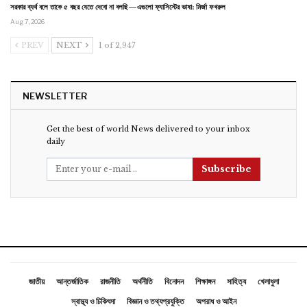
সরকার ব্যর্থ বলে তাকে ৫ বছর যেতে দেবো না বলছি—এগুলো ফ্যাসিস্টের ভাষা: মির্জা ফখরুল
Aug 7, 2026
PREV
NEXT
1 of 2,947
NEWSLETTER
Get the best of world News delivered to your inbox
daily
Subscribe
জাতীয়
আন্তর্জাতিক
রাজনীতি
অর্থনীতি
বিনোদন
শিক্ষাঙ্গন
সাহিত্য
খেলাধুলা
স্বাস্থ্য ও চিকিৎসা
বিজ্ঞান ও তথ্যপ্রযুক্তি
অপরাধ ও আইন