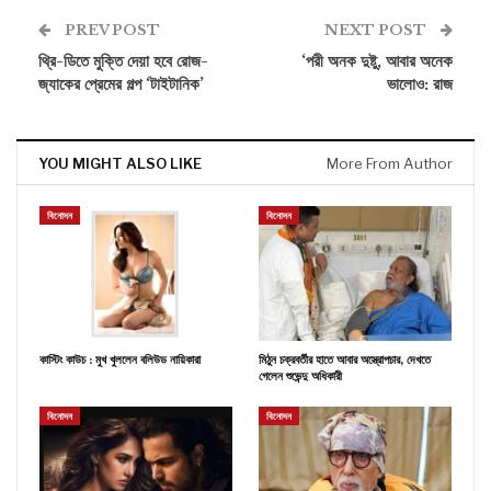
PREV POST
NEXT POST
থ্রি-ডিতে মুক্তি দেয়া হবে রোজ-
‘পরী অনক দুষ্টু, আবার অনেক
জ্যাকের প্রেমের গল্প ‘টাইটানিক’
ভালোও: রাজ
YOU MIGHT ALSO LIKE
More From Author
বিনোদন
বিনোদন
কাস্টিং কাউচ : মুখ খুললেন বলিউড নায়িকারা
মিঠুন চক্রবর্তীর হাতে আবার অস্ত্রোপচার, দেখতে
গেলেন শুভেন্দু অধিকারী
বিনোদন
বিনোদন