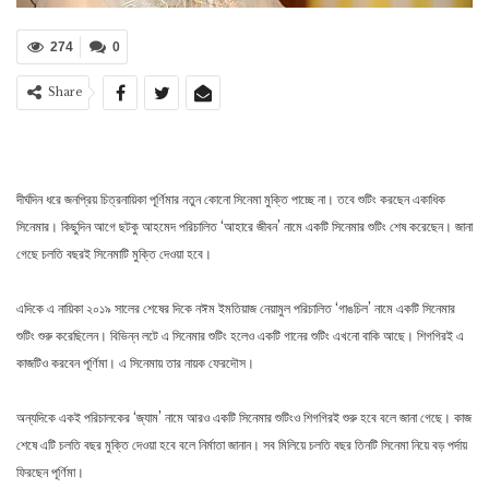
274
0
Share
দীর্ঘদিন ধরে জনপ্রিয় চিত্রনায়িকা পূর্ণিমার নতুন কোনো সিনেমা মুক্তি পাচ্ছে না। তবে শুটিং করছেন একাধিক
সিনেমার। কিছুদিন আগে ছটকু আহমেদ পরিচালিত ‘আহারে জীবন’ নামে একটি সিনেমার শুটিং শেষ করেছেন। জানা
গেছে চলতি বছরই সিনেমাটি মুক্তি দেওয়া হবে।
এদিকে এ নায়িকা ২০১৯ সালের শেষের দিকে নঈম ইমতিয়াজ নেয়ামুল পরিচালিত ‘গাঙচিল’ নামে একটি সিনেমার
শুটিং শুরু করেছিলেন। বিভিন্ন লটে এ সিনেমার শুটিং হলেও একটি গানের শুটিং এখনো বাকি আছে। শিগগিরই এ
কাজটিও করবেন পূর্ণিমা। এ সিনেমায় তার নায়ক ফেরদৌস।
অন্যদিকে একই পরিচালকের ‘জ্যাম’ নামে আরও একটি সিনেমার শুটিংও শিগগিরই শুরু হবে বলে জানা গেছে। কাজ
শেষে এটি চলতি বছর মুক্তি দেওয়া হবে বলে নির্মাতা জানান। সব মিলিয়ে চলতি বছর তিনটি সিনেমা নিয়ে বড় পর্দায়
ফিরছেন পূর্ণিমা।