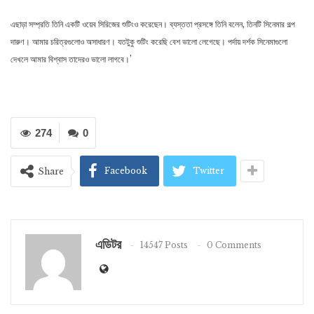
এছাড়া সম্প্রতি তিনি একটি ওয়েব সিরিজের শুটিংও করেছেন। ব্যস্ততা প্রসঙ্গে তিনি বলেন, তিনটি সিনেমার গল্প
দারুণ। আমার চরিত্রগুলোও অসাধারণ। যতটুকু শুটিং করেছি বেশ ভালো লেগেছে। পর্দায় দর্শক সিনেমাগুলো
দেখলে আমার বিশ্বাস তাদেরও ভালো লাগবে।’
274
0
Facebook
Twitter
Share
এডিটর
14547 Posts
0 Comments