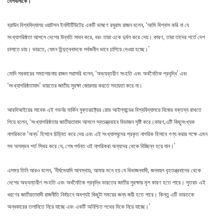
দেশবাসীকে
।
ব্রাউন বিশ্ববিদ্যালয় ওয়াটসন ইনস্টিটিউটের একটি ভাষণে রঘুরাম রাজন বলেন, ‘আমি বিশ্বাস করি না যে
সংখ্যাগরিষ্ঠতা আসলে দেশের উন্নতি সাধন করে, বরং তারা একে দুর্বল করে দেয়। কারণ, তারা তাদের শর্তে দেশ
চালাতে চায়। ভারতে, যেমন হিন্দুত্ববাদকে সর্বজনীন ভাবে চাপিয়ে দেওয়া হচ্ছে।’
মোদি সরকারের সমালোচনায় রাজন সরাসরি বলেন, ‘অভ্যন্তরীণ সংহতি এবং অর্থনৈতিক প্রবৃদ্ধি’ এবং
‘সংখ্যাগরিষ্ঠতাবাদ’ ভারতের জাতীয় সুরক্ষা জোরদার করতে সহায়তা করে না।
আরবিআইয়ের সাবেক এই গভর্নর মার্কিন যুক্তরাষ্ট্রের রোড আইল্যান্ডের বিশ্ববিদ্যালয়ে নিজের বক্তব্য রাখতে
গিয়ে বলেন, ‘সংখ্যাগরিষ্ঠতার জাতীয়তাবাদ আসলে স্বতন্ত্রভাবে বিভাজন সৃষ্টি করে।কারণ,এটি কিছুসংখ্যক
নাগরিককে ‘অন্য’ হিসাবে চিহ্নিত করে দেয় এবং এই সংখ্যালঘুদের প্রকৃত নাগরিক হিসাবে গণ্য করার পক্ষে এমন
সব অসম্ভব শর্ত স্থির করে যে, শেষ পর্যন্ত ওই নাগরিকরা অন্যদের থেকে বিচ্ছিন্ন হয়ে যান।’
এসময় তিনি আরও বলেন, ‘দীর্ঘমেয়াদি আবস্থায়, আমার মনে হয় যে বিভাজনবাদী, জনবহুল বৃহতন্ত্রবাদের থেকে
দেশের অভ্যন্তরীণ সংহতি এবং অর্থনৈতিক প্রবৃদ্ধি ভারতের জাতীয় সুরক্ষার মূল কারণ হতে পারে। সুতরাং এই
ধরণের জাতীয়তাবাদী রাজনীতি নির্বাচনে অবশ্যই কিছুটা সময়ের জন্য জয়ী হতে পারে। কিন্তু এটি ভারতকে
অন্ধকারের তলানিতে নিয়ে যাচ্ছে এবং একটি অনিশ্চিত পথের দিকে নিয়ে যাচ্ছে।’