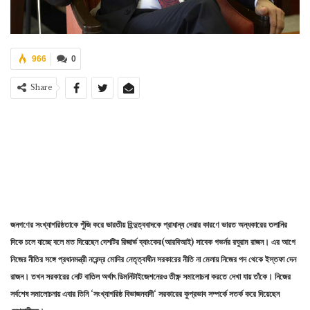
966
0
Share
জনগণের
সংখ্যাগরিষ্ঠতাকে
পুঁজি
করে ভারতীয়
হিন্দুত্ববাদকে
প্রাধান্য
দেয়ার
কারণে
ভারত
অন্ধকারের
তলানির
দিকে
চলে
যাচ্ছে
বলে
মত
দিয়েছেন
দেশটির
রিজার্ভ
ব্যাংকের
(
আরবিআই
)
সাবেক
গভর্নর
রঘুরাম
রাজন।
এর
আগে
নিজের
নীতির
সঙ্গে
প্রধানমন্ত্রী
নরেন্দ্র
মোদির
নেতৃত্বাধীন
সরকারের
নীতি
না
মেলায়
নিজের
পদ
থেকে
ইস্তফা
দেন
রাজন।
তখন
সরকারের
নোট
বাতিল
অর্থাৎ
ডিমনিটাইজেশনেরও
তীক্ষ্ণ
সমালোচনা
করতে
দেখা
যায়
তাঁকে।
নিজের
সর্বশেষ
সমালোচনায়
এবার
তিনি
‘
সংখ্যাগরিষ্ঠ
বিভাজনবাদী
‘
সরকারের
কুপ্রভাব
সম্পর্কে
সতর্ক
করে
দিয়েছেন