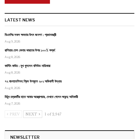
LATEST NEWS
বিএনপির সকল ক্ষমতার উৎস জনগণ : প্রধানমন্ত্রী
Aug 9, 2026
রাশিয়ার তেল কেনায় ভারতের উপর ১০০% শুল্ক!
Aug 8, 2026
কাস্টিং কাউচ : মুখ খুললেন বলিউড নায়িকারা
Aug 8, 2026
৭২ বাংলাদেশিসহ গ্রিস উপকূলে ২০২ অভিবাসী উদ্ধার
Aug 8, 2026
মিঠুন চক্রবর্তীর হাতে আবার অস্ত্রোপচার, দেখতে গেলেন শুভেন্দু অধিকারী
Aug 7, 2026
PREV
NEXT
1 of 2,947
NEWSLETTER