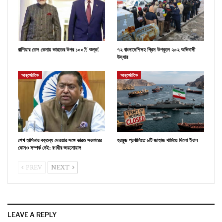
রাশিয়ার তেল কেনায় ভারতের উপর ১০০% শুল্ক!
৭২ বাংলাদেশিসহ গ্রিস উপকূলে ২০২ অভিবাসী
উদ্ধার
আন্তর্জাতিক
আন্তর্জাতিক
শেখ হাসিনার বক্তব্য দেওয়ার সঙ্গে ভারত সরকারের
হরমুজ প্রণালিতে ৬টি জাহাজ থামিয়ে দিলো ইরান
কোনও সম্পর্ক নেই: রণধীর জয়সোয়াল
PREV
NEXT
LEAVE A REPLY