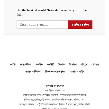
Get the best of world News delivered to your inbox
daily
Subscribe
জাতীয়
আন্তর্জাতিক
রাজনীতি
অর্থনীতি
বিনোদন
শিক্ষাঙ্গন
সাহিত্য
খেলাধুলা
স্বাস্থ্য ও চিকিৎসা
বিজ্ঞান ও তথ্যপ্রযুক্তি
অপরাধ ও আইন
সম্পাদক: সুজন হালদার
রেজিস্ট্রেশন নাম্বার: ১৫২
তথ্য অধিদপ্তর, তথ্য ও সম্প্রচার মন্ত্রণালয়, গণপ্রজাতন্ত্রী বাংলাদেশ সরকার।
কার্যালয় ৭৪, (বেইজমেন্ট ) কনকর্ড এম্পোরিয়াম শপিং কমপ্লেক্স, কাটাবন, ঢাকা।
সেলস এন্ড মার্কেটিং: ৭৪, (বেইজমেন্ট ) কনকর্ড এম্পোরিয়াম শপিং কমপ্লেক্স, কাটাবন, ঢাকা।
ফোন : +৮৮০ ১৭১৭৫০৩২৬৬