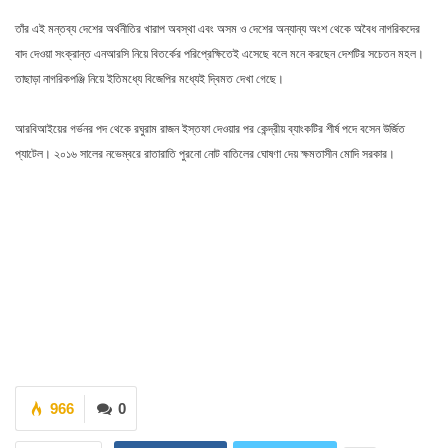
তাঁর এই মন্তব্য দেশের অর্থনীতির খারাপ অবস্থা এবং অসম ও দেশের অন্যান্য অংশ থেকে অবৈধ নাগরিকদের
বাদ দেওয়া সংক্রান্ত এনআরসি নিয়ে বিতর্কের পরিপ্রেক্ষিতেই এসেছে বলে মনে করছেন দেশটির সচেতন মহল।
তাছাড়া নাগরিকপঞ্জি নিয়ে ইতিমধ্যে বিজেপির মধ্যেই দ্বিমত দেখা গেছে।
আরবিআইয়ের গর্ভনর পদ থেকে রঘুরাম রাজন ইস্তফা দেওয়ার পর কেন্দ্রীয় ব্যাংকটির শীর্ষ পদে বসেন উর্জিত
প্যাটেল। ২০১৬ সালের নভেম্বরে রাতারাতি পুরনো নোট বাতিলের ঘোষণা দেয় ক্ষমতাসীন মোদি সরকার।
966
0