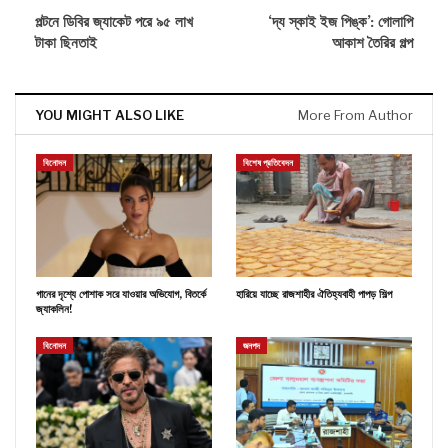
পল্টনে ডিবির জ্যাকেট পরে ৯৫ লাখ
‘দ্য স্কাই ইজ পিঙ্ক’: গোলাপি
টাকা ছিনতাই
আকাশ তৈরির গল্প
YOU MIGHT ALSO LIKE
More From Author
বিনোদন
বিশেষ প্রতিবেদন
গানের দৃশ্যে পোশাক সরে যাওয়ার অভিযোগ, বিতর্কে
হারিয়ে যাচ্ছে রাজশাহীর ঐতিহ্যবাহী পাপড় শিল্প
জ্যাকলিন!
বিনোদন
জনপদ