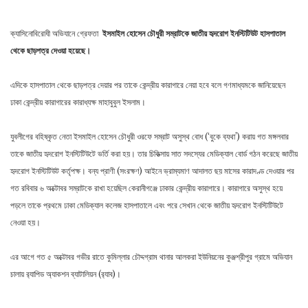
ক্যাসিনোবিরোধী অভিযানে গ্রেফতা
ইসমাইল
হোসেন
চৌধুরী
সম্রাটকে
জাতীয়
হৃদরোগ
ইনস্টিটিউট
হাসপাতাল
থেকে
ছাড়পত্র
দেওয়া
হয়েছে
।
এদিকে হাসপাতাল থেকে ছাড়পত্র দেয়ার পর তাকে কেন্দ্রীয় কারাগারে নেয়া হবে বলে গণমাধ্যমকে জানিয়েছেন
ঢাকা কেন্দ্রীয় কারাগারের কারাধ্যক্ষ মাহাবুবুল ইসলাম।
যুবলীগের বহিষ্কৃত নেতা ইসমাইল হোসেন চৌধুরী ওরফে সম্রাট অসুস্থ বোধ (‘বুকে ব্যথা’) করায় গত মঙ্গলবার
তাকে জাতীয় হৃদরোগ ইনস্টিটিউটে ভর্তি করা হয়। তার চিকিত্সায় সাত সদস্যের মেডিক্যাল বোর্ড গঠন করেছে জাতীয়
হৃদরোগ ইনস্টিটিউট কর্তৃপক্ষ। বন্য প্রাণী (সংরক্ষণ) আইনে ভ্রাম্যমাণ আদালত ছয় মাসের কারাদণ্ড দেওয়ার পর
গত রবিবার ৬ অক্টোবর সম্রাটকে রাখা হয়েছিল কেরানীগঞ্জে ঢাকার কেন্দ্রীয় কারাগারে। কারাগারে অসুস্থ হয়ে
পড়লে তাকে প্রথমে ঢাকা মেডিক্যাল কলেজ হাসপাতালে এবং পরে সেখান থেকে জাতীয় হৃদরোগ ইনস্টিটিউটে
নেওয়া হয়।
এর আগে গত ৫ অক্টোবর গভীর রাতে কুমিল্লার চৌদ্দগ্রাম থানার আলকরা ইউনিয়নের কুঞ্জশ্রীপুর গ্রামে অভিযান
চালায় র‌্যাপিড অ্যাকশন ব্যাটালিয়ন (র‌্যাব)।