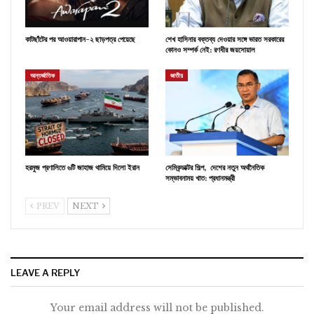
কাটছাঁটের পর আওয়ারাপান-২ ছাড়পত্র পেয়েছে
শেখ হাসিনার বক্তব্য দেওয়ার সঙ্গে ভারত সরকারের
কোনও সম্পর্ক নেই: রণধীর জয়সোয়াল
আন্তর্জাতিক
জাতীয়
হরমুজ প্রণালিতে ৬টি জাহাজ থামিয়ে দিলো ইরান
সেমিকন্ডাক্টর শিল্প, দেশের নতুন অর্থনৈতিক
সম্ভাবনাময় খাত: প্রধানমন্ত্রী
PREV
NEXT
LEAVE A REPLY
Your email address will not be published.