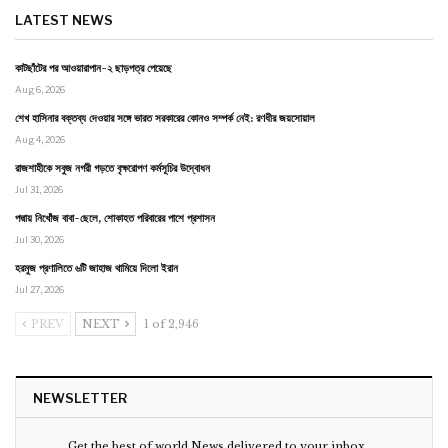
LATEST NEWS
কাটছাঁটের পর আওয়ারাপান-২ ছাড়পত্র পেয়েছে
Aug 6, 2026
শেখ হাসিনার বক্তব্য দেওয়ার সঙ্গে ভারত সরকারের কোনও সম্পর্ক নেই: রণধীর জয়সোয়াল
Aug 4, 2026
রাজশাহীকে সবুজ নগরী গড়তে বৃক্ষরোপণ কর্মসূচির উদ্বোধন
Jul 31, 2026
পদ্মায় নিখোঁজ বাবা-ছেলে, শোকাহত পরিবারের পাশে প্রশাসন
Jul 30, 2026
হরমুজ প্রণালিতে ৬টি জাহাজ থামিয়ে দিলো ইরান
Jul 27, 2026
PREV
NEXT
1 of 2,946
NEWSLETTER
Get the best of world News delivered to your inbox