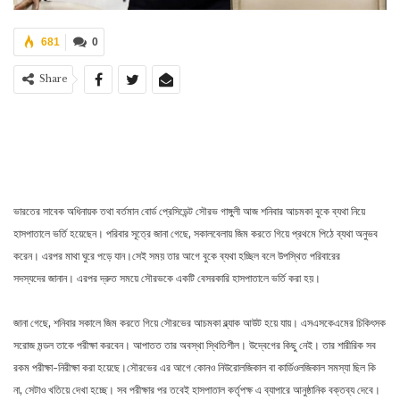
681
0
Share
ভারতের সাবেক অধিনায়ক তথা বর্তমান বোর্ড প্রেসিডেন্ট সৌরভ গাঙ্গুলী আজ শনিবার আচমকা বুকে ব্যথা নিয়ে
হাসপাতালে ভর্তি হয়েছেন। পরিবার সূত্রে জানা গেছে, সকালবেলায় জিম করতে গিয়ে প্রথমে পিঠে ব্যথা অনুভব
করেন। এরপর মাথা ঘুরে পড়ে যান।সেই সময় তার আগে বুকে ব্যথা হচ্ছিল বলে উপস্থিত পরিবারের
সদস্যদের জানান। এরপর দ্রুত সময়ে সৌরভকে একটি বেসরকারি হাসপাতালে ভর্তি করা হয়।
জানা গেছে, শনিবার সকালে জিম করতে গিয়ে সৌরভের আচমকা ব্ল্যাক আউট হয়ে যায়। এসএসকেএমের চিকিৎসক
সরোজ মন্ডল তাকে পরীক্ষা করবেন। আপাতত তার অবস্থা স্থিতিশীল। উদ্বেগের কিছু নেই। তার শারীরিক সব
রকম পরীক্ষা-নিরীক্ষা করা হয়েছে।সৌরভের এর আগে কোনও নিউরোলজিকাল বা কার্ডিওলজিকাল সমস্যা ছিল কি
না, সেটাও খতিয়ে দেখা হচ্ছে। সব পরীক্ষার পর তবেই হাসপাতাল কর্তৃপক্ষ এ ব্যাপারে আনুষ্ঠানিক বক্তব্য দেবে।