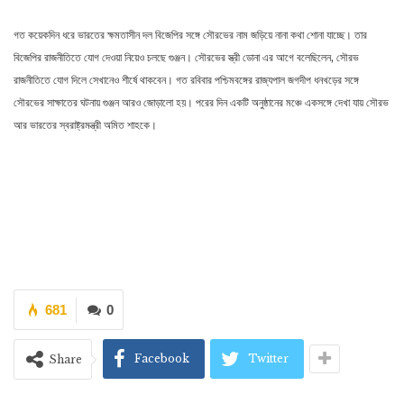
গত কয়েকদিন ধরে ভারতের ক্ষমতাসীন দল বিজেপির সঙ্গে সৌরভের নাম জড়িয়ে নানা কথা শোনা যাচ্ছে। তার
বিজেপির রাজনীতিতে যোগ দেওয়া নিয়েও চলছে গুঞ্জন। সৌরভের স্ত্রী ডোনা এর আগে বলেছিলেন, সৌরভ
রাজনীতিতে যোগ দিলে সেখানেও শীর্ষে থাকবেন। গত রবিবার পশ্চিমবঙ্গের রাজ্যপাল জগদীপ ধনখড়ের সঙ্গে
সৌরভের সাক্ষাতের ঘটনায় গুঞ্জন আরও জোড়ালো হয়। পরের দিন একটি অনুষ্ঠানের মঞ্চে একসঙ্গে দেখা যায় সৌরভ
আর ভারতের স্বরাষ্ট্রমন্ত্রী অমিত শাহকে।
681
0
Facebook
Twitter
Share