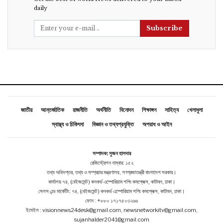
daily
Subscribe
জাতীয়
আন্তর্জাতিক
রাজনীতি
অর্থনীতি
বিনোদন
শিক্ষাঙ্গন
সাহিত্য
খেলাধুলা
স্বাস্থ্য ও চিকিৎসা
বিজ্ঞান ও তথ্যপ্রযুক্তি
অপরাধ ও আইন
সম্পাদক: সুজন হালদার
রেজিস্ট্রেশন নাম্বার: ১৫২
তথ্য অধিদপ্তর, তথ্য ও সম্প্রচার মন্ত্রণালয়, গণপ্রজাতন্ত্রী বাংলাদেশ সরকার।
কার্যালয় ৭৪, (বেইজমেন্ট ) কনকর্ড এম্পোরিয়াম শপিং কমপ্লেক্স, কাটাবন, ঢাকা।
সেলস এন্ড মার্কেটিং: ৭৪, (বেইজমেন্ট ) কনকর্ড এম্পোরিয়াম শপিং কমপ্লেক্স, কাটাবন, ঢাকা।
ফোন : +৮৮০ ১৭১৭৫০৩২৬৬
ইমেইল : visionnews24desk@gmail.com, newsnetworkitv@gmail.com,
sujanhalder2041@gmail.com