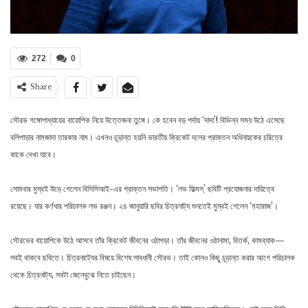
272
0
Share
সৌরভ গঙ্গোপাধ্যায়ের বায়োপিক নিয়ে উত্তেজনা তুঙ্গে। কে হবেন বড় পর্দায় ‘দাদা’! বিভিন্ন সময় উঠে এসেছে
বলিপাড়ার নামজাদা তারকার নাম। এখনও চূড়ান্ত হয়নি ভারতীয় ক্রিকেট দলের প্রাক্তন অধিনায়কের চরিত্রে
কাকে দেখা যাবে।
সোমবার মুম্বই উড়ে গেলেন বিসিসিআই-এর প্রাক্তন সভাপতি। ‘লভ ফিল্মস্‌’ ছবিটি প্রযোজনার দায়িত্বে
রয়েছে। যার কর্ণধার পরিচালক লভ রঞ্জন। ২৪ জানুয়ারি ছবির চিত্রনাট্য শুনতেই মুম্বই গেলেন ‘মহারাজ’।
সৌরভের বায়োপিকে উঠে আসবে তাঁর ক্রিকেট জীবনের ওঠাপড়া। তাঁর জীবনের ওঠানামা, বিতর্ক, কামব্যাক—
সবই থাকবে ছবিতে। চিত্রনাট্যের বিষয়ে বিশেষ সাবধানী সৌরভ। তাই কোনও কিছু চূড়ান্ত করার আগে পরিচালক
থেকে চিত্রনাট্য, সবটা জেনেবুঝে নিতে চাইছেন।