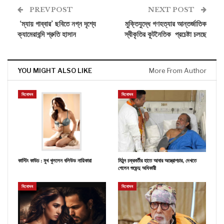
PREV POST
NEXT POST
‘ম্যায় গাব্বার’ ছবিতে নগ্ন দৃশ্যে
মুক্তিযুদ্ধে গণহত্যার আন্তর্জাতিক
ক্যামেরাবন্দি শ্রুতি হাসান
স্বীকৃতির কূটনৈতিক প্রচেষ্টা চলছে
YOU MIGHT ALSO LIKE
More From Author
বিনোদন
বিনোদন
কাস্টিং কাউচ : মুখ খুললেন বলিউড নায়িকারা
মিঠুন চক্রবর্তীর হাতে আবার অস্ত্রোপচার, দেখতে
গেলেন শুভেন্দু অধিকারী
বিনোদন
বিনোদন