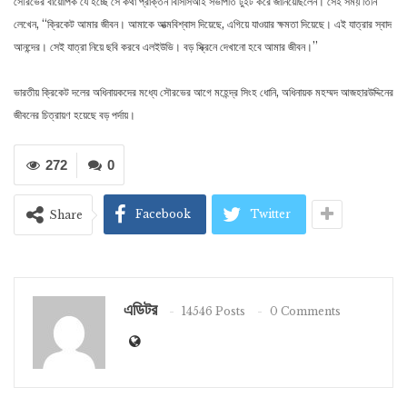
সৌরভের বায়োপিক যে হচ্ছে সে কথা প্রাক্তন বিসিসিআই সভাপতি টুইট করে জানিয়েছিলেন। সেই সময় তিনি
লেখেন, ‘‘ক্রিকেট আমার জীবন। আমাকে আত্মবিশ্বাস দিয়েছে, এগিয়ে যাওয়ার ক্ষমতা দিয়েছে। এই যাত্রার স্বাদ
আনন্দের। সেই যাত্রা নিয়ে ছবি করবে এলইউভি। বড় স্ক্রিনে দেখানো হবে আমার জীবন।’’
ভারতীয় ক্রিকেট দলের অধিনায়কদের মধ্যে সৌরভের আগে মহেন্দ্র সিংহ ধোনি, অধিনায়ক মহম্মদ আজহারউদ্দিনের
জীবনের চিত্রায়ণ হয়েছে বড় পর্দায়।
272
0
Facebook
Twitter
Share
এডিটর
14546 Posts
0 Comments