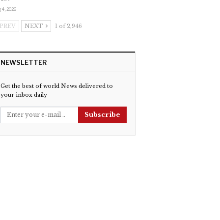
 4, 2026
PREV
NEXT
1 of 2,946
NEWSLETTER
Get the best of world News delivered to
your inbox daily
Subscribe