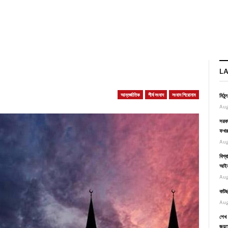
L
আন্তর্জাতিক
শীর্ষ সংবাদ
সংবাদ শিরোনাম
মিঠু
Aug
সরকা
ফখর
Aug
বিশ্
আইনম
Aug
কাটছ
Aug
শেখ 
জয়স