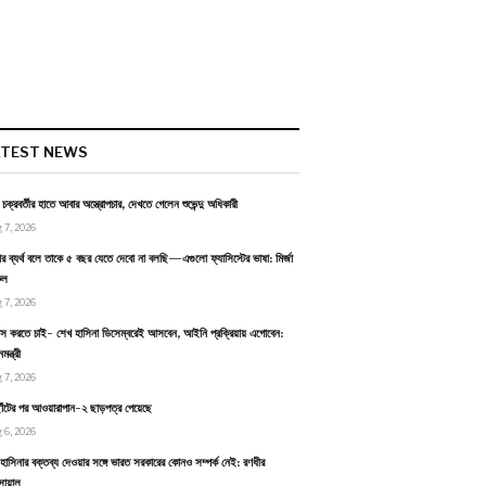
ATEST NEWS
ন চক্রবর্তীর হাতে আবার অস্ত্রোপচার, দেখতে গেলেন শুভেন্দু অধিকারী
 7, 2026
র ব্যর্থ বলে তাকে ৫ বছর যেতে দেবো না বলছি—এগুলো ফ্যাসিস্টের ভাষা: মির্জা
ুল
 7, 2026
বাস করতে চাই- শেখ হাসিনা ডিসেম্বরেই আসবেন, আইনি প্রক্রিয়ায় এগোবেন:
ন্ত্রী
 7, 2026
াঁটের পর আওয়ারাপান-২ ছাড়পত্র পেয়েছে
 6, 2026
হাসিনার বক্তব্য দেওয়ার সঙ্গে ভারত সরকারের কোনও সম্পর্ক নেই: রণধীর
োয়াল