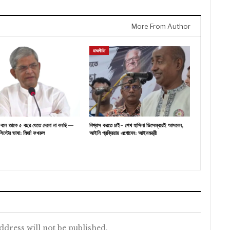
More From Author
রাজনীতি
্থ বলে তাকে ৫ বছর যেতে দেবো না বলছি—
বিশ্বাস করতে চাই- শেখ হাসিনা ডিসেম্বরেই আসবেন,
িস্টের ভাষা: মির্জা ফখরুল
আইনি প্রক্রিয়ায় এগোবেন: আইনমন্ত্রী
ddress will not be published.