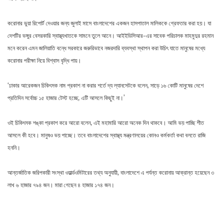
করোনার ভুয়া রিপোর্ট দেওয়ার জন্য জুলাই মাসে বাংলাদেশের একজন হাসপাতাল মালিককে গ্রেফতার করা হয়। যা
দেশটির ভঙ্গুর বেসরকারি স্বাস্থ্যখাতকে সামনে তুলে আনে। আইইডিসিআর-এর সাবেক পরিচালক মাহমুদুর রহমান
মনে করেন এমন জালিয়াতি বন্ধে সরকারে জরুরিভাবে নজরদারি ব্যবস্থা স্থাপন করা উচিৎ যাতে মানুষের মধ্যে
করোনার পরীক্ষা নিয়ে বিশ্বাস বৃদ্ধি পায়।
‘ঢাকার আরেকজন চিকিৎসক নাম প্রকাশ না করার শর্তে দ্য ল্যানসেটকে বলেন, সাড়ে ১৬ কোটি মানুষের দেশে
প্রতিদিন সর্বোচ্চ ১৫ হাজার টেস্ট হচ্ছে, এটি আসলে কিছুই না।’
ওই চিকিৎসক শঙ্কা প্রকাশ করে আরো বলেন, এই মহামারি আরো অনেক দিন থাকবে। আমি ভয় পাচ্ছি শীত
আসলে কী হবে। মানুষও ভয় পাচ্ছে। তবে বাংলাদেশের স্বাস্থ্য মন্ত্রণালয়ের কোনও কর্মকর্তা কথা বলতে রাজি
হননি।
আন্তর্জাতিক জরিপকারী সংস্থা ওয়ার্ল্ডওমিটারের তথ্য অনুযায়ী, বাংলাদেশে এ পর্যন্ত করোনায় আক্রান্ত হয়েছেন ৩
লাখ ৬ হাজার ৭৯৪ জন। মারা গেছেন ৪ হাজার ১৭৪ জন।