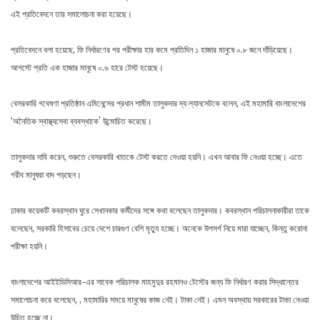
এই প্রতিবেদনে তার সমালোচনা করা হয়েছে।
প্রতিবেদনে বলা হয়েছে, ফি নির্ধারণের পর পরীক্ষার হার কমে প্রতিদিন ১ হাজার মানুষে ০.৮ জনে দাঁড়িয়েছে।
আগস্টে প্রতি এক হাজার মানুষে ০.৬ হারে টেস্ট হয়েছে।
বেসরকারি গবেষণা প্রতিষ্ঠান এমিনেন্সের প্রধান শামীম তালুকদার দ্য ল্যানসেটকে বলেন, এই মহামারি বাংলাদেশের
‘অনৈতিক স্বাস্থ্যসেবা ব্যবস্থাকে’ উন্মোচিত করেছে।
তালুকদার দাবি করেন, শুরুতে বেসরকারি খাতকে টেস্ট করতে দেওয়া হয়নি। এখন আবার ফি নেওয়া হচ্ছে। এতে
গরীব মানুষরা বাদ পড়ছেন।
ঢাকার কয়েকটি কবরস্থান ঘুরে সেখানকার কর্মীদের সঙ্গে কথা বলেছেন তালুকদার। কবরস্থান পরিচালনাকারীরা তাকে
বলেছেন, সরকারি হিসাবের চেয়ে দেশে চারগুণ বেশি মৃত্যু হচ্ছে। অনেকে উপসর্গ নিয়ে মারা যাচ্ছেন, কিন্তু করোনা
পরীক্ষা হয়নি।
বাংলাদেশের আইইডিসিআর-এর সাবেক পরিচালক মাহমুদুর রহমানও টেস্টের জন্য ফি নির্ধারণ করার সিদ্ধান্তের
সমালোচনা করে বলেছেন, , মহামারির সময়ে মানুষের কাজ নেই। টাকা নেই। এমন অবস্থায় সরকারের টাকা নেওয়া
উচিত হচ্ছে না।