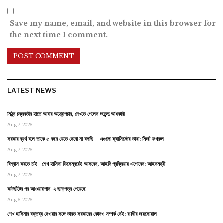
Save my name, email, and website in this browser for
the next time I comment.
LATEST NEWS
মিঠুন চক্রবর্তীর হাতে আবার অস্ত্রোপচার, দেখতে গেলেন শুভেন্দু অধিকারী
Aug 7, 2026
সরকার ব্যর্থ বলে তাকে ৫ বছর যেতে দেবো না বলছি—এগুলো ফ্যাসিস্টের ভাষা: মির্জা ফখরুল
Aug 7, 2026
বিশ্বাস করতে চাই- শেখ হাসিনা ডিসেম্বরেই আসবেন, আইনি প্রক্রিয়ায় এগোবেন: আইনমন্ত্রী
Aug 7, 2026
কাটছাঁটের পর আওয়ারাপান-২ ছাড়পত্র পেয়েছে
Aug 6, 2026
শেখ হাসিনার বক্তব্য দেওয়ার সঙ্গে ভারত সরকারের কোনও সম্পর্ক নেই: রণধীর জয়সোয়াল