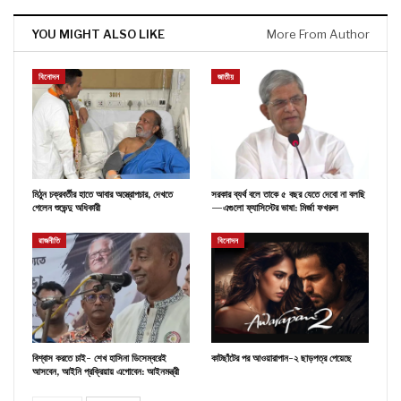
YOU MIGHT ALSO LIKE
More From Author
বিনোদন
জাতীয়
মিঠুন চক্রবর্তীর হাতে আবার অস্ত্রোপচার, দেখতে
সরকার ব্যর্থ বলে তাকে ৫ বছর যেতে দেবো না বলছি
গেলেন শুভেন্দু অধিকারী
—এগুলো ফ্যাসিস্টের ভাষা: মির্জা ফখরুল
রাজনীতি
বিনোদন
বিশ্বাস করতে চাই- শেখ হাসিনা ডিসেম্বরেই
কাটছাঁটের পর আওয়ারাপান-২ ছাড়পত্র পেয়েছে
আসবেন, আইনি প্রক্রিয়ায় এগোবেন: আইনমন্ত্রী