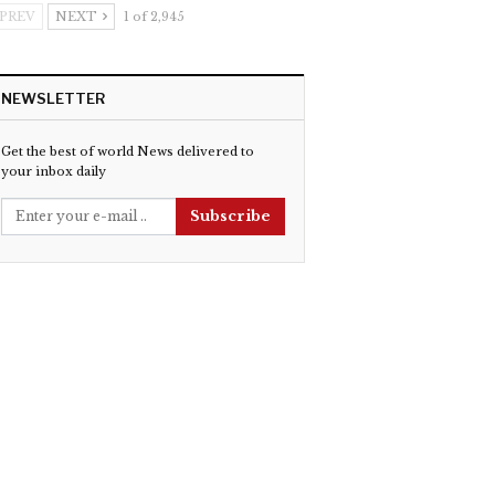
PREV
NEXT
1 of 2,945
NEWSLETTER
Get the best of world News delivered to
your inbox daily
Subscribe