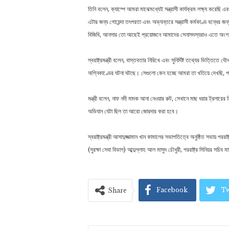
তিনি বলেন, ক্যাম্পে আমরা মাঝেমধ্যেই সন্ত্রাসী কার্যক্রম লক্ষ্য কর
এটার জন্য গোয়েন্দা তৎপরতা এবং অভ্যন্তরে সন্ত্রাসী কর্মকাণ্ড বন্ধের জ
বিজিবি, আনসার তো আছেই প্রয়োজনে আমাদের সেনাসদস্যরাও এতে অংশ
স্বরাষ্ট্রমন্ত্রী বলেন, বাস্তবতার নিরিখে এবং সুনির্দিষ্ট তথ্যের ভিত্ত
অগ্নিকাণ্ডের ঘটনা ঘটছে। সেগুলো কেন হচ্ছে আমরা তা খতিয়ে দেখছি, পাশ
মন্ত্রী বলেন, নাফ নদী মাদক আনা নেওয়ার রুট, সেখানে মাছ ধরার ট্রলারের
অভিযান যেটা ছিল তা আরো জোরদার করা হবে।
স্বরাষ্ট্রমন্ত্রী আসাদুজ্জামান খান কামালের সভাপতিত্বে অনুষ্ঠিত সভায় পররাষ্ট
(সুরক্ষা সেবা বিভাগ) আব্দুল্লাহ আল মাসুদ চৌধুরী, পররাষ্ট্র সিনিয়র সচিব
Facebook
Tw
Share