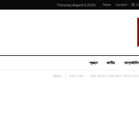
News
Contact
E
Thursday, August 6, 2026
প্রচ্ছদ
জাতীয়
আন্তর্জাতি
Home
অপরাধ ও আইন
সন্ত্রাস প্রতিরোধে রোহিঙ্গা ক্যাম্পে অভিযানের সিদ্ধা