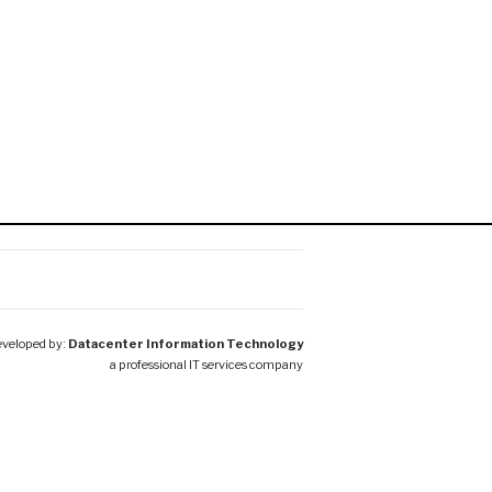
veloped by:
Datacenter Information Technology
a professional IT services company