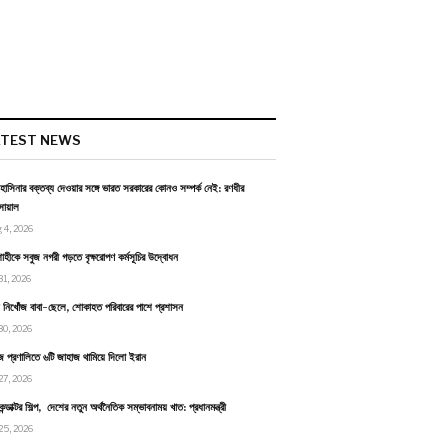
ATEST NEWS
হাসিনার বক্তব্য দেওয়ার সঙ্গে ভারত সরকারের কোনও সম্পর্ক নেই: রণধীর
োয়াল
 4, 2026
াহীকে সবুজ নগরী গড়তে বৃক্ষরোপণ কর্মসূচির উদ্বোধন
31, 2026
ায় নিখোঁজ বাবা-ছেলে, শোকাহত পরিবারের পাশে প্রশাসন
30, 2026
জ প্রণালিতে ৬টি জাহাজ থামিয়ে দিলো ইরান
27, 2026
কন্ডাক্টর শিল্প, দেশের নতুন অর্থনৈতিক সম্ভাবনাময় খাত: প্রধানমন্ত্রী
25, 2026