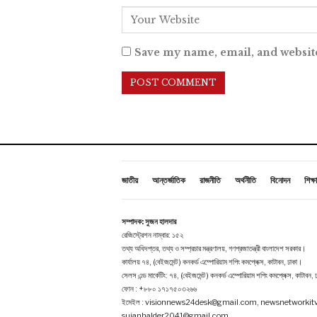
Save my name, email, and website
জাতীয়
আন্তর্জাতিক
রাজনীতি
অর্থনীতি
বিনোদন
শিক্ষা
সম্পাদক: সুজন হালদার
রেজিস্ট্রেশন নাম্বার: ১৫২
তথ্য অধিদপ্তর, তথ্য ও সম্প্রচার মন্ত্রণালয়, গণপ্রজাতন্ত্রী বাংলাদেশ সরকার।
কার্যালয় ৭৪, (বেইজমেন্ট ) কনকর্ড এম্পোরিয়াম শপিং কমপ্লেক্স, কাটাবন, ঢাকা।
সেলস এন্ড মার্কেটিং: ৭৪, (বেইজমেন্ট ) কনকর্ড এম্পোরিয়াম শপিং কমপ্লেক্স, কাটাবন,
ফোন : +৮৮০ ১৭১৭৫০৩২৬৬
ইমেইল : visionnews24desk@gmail.com, newsnetworki
sujanhalder2041@gmail.com