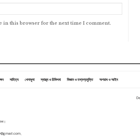
 in this browser for the next time I comment.
ঙ্গন
সাহিত্য
খেলাধুলা
স্বাস্থ্য ও চিকিৎসা
বিজ্ঞান ও তথ্যপ্রযুক্তি
অপরাধ ও আইন
De
 ঢাকা।
tv@gmail.com,