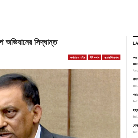
ম্পে অভিযানের সিদ্ধান্ত
L
অপরাধ ও আইন
শীর্ষ সংবাদ
সংবাদ শিরোনাম
শেখ 
জয়স
Aug
রাজশ
Jul 
পদ্ম
Jul 
হরমু
Jul 
সেমি
Jul 