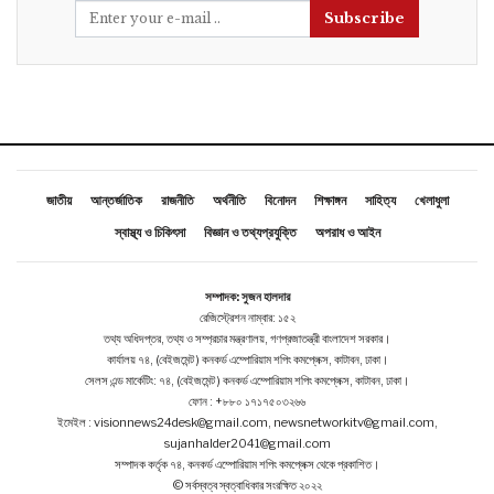
Subscribe
জাতীয়
আন্তর্জাতিক
রাজনীতি
অর্থনীতি
বিনোদন
শিক্ষাঙ্গন
সাহিত্য
খেলাধুলা
স্বাস্থ্য ও চিকিৎসা
বিজ্ঞান ও তথ্যপ্রযুক্তি
অপরাধ ও আইন
সম্পাদক: সুজন হালদার
রেজিস্ট্রেশন নাম্বার: ১৫২
তথ্য অধিদপ্তর, তথ্য ও সম্প্রচার মন্ত্রণালয়, গণপ্রজাতন্ত্রী বাংলাদেশ সরকার।
কার্যালয় ৭৪, (বেইজমেন্ট ) কনকর্ড এম্পোরিয়াম শপিং কমপ্লেক্স, কাটাবন, ঢাকা।
সেলস এন্ড মার্কেটিং: ৭৪, (বেইজমেন্ট ) কনকর্ড এম্পোরিয়াম শপিং কমপ্লেক্স, কাটাবন, ঢাকা।
ফোন : +৮৮০ ১৭১৭৫০৩২৬৬
ইমেইল : visionnews24desk@gmail.com, newsnetworkitv@gmail.com,
sujanhalder2041@gmail.com
সম্পাদক কর্তৃক ৭৪, কনকর্ড এম্পোরিয়াম শপিং কমপ্লেক্স থেকে প্রকাশিত।
© সর্বস্বত্ব স্বত্বাধিকার সংরক্ষিত ২০২২