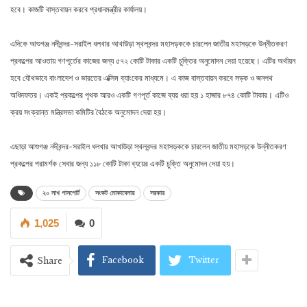
হবে। কাজটি বাস্তবায়ন করবে প্রধানমন্ত্রীর কার্যালয়।
এদিকে আশুগঞ্জ নদীবন্দর-সরাইল ধলখার আখাউড়া স্থলবন্দর মহাসড়ককে চারলেন জাতীয় মহাসড়কে উন্নীতকরণ
প্রকল্পের আওতায় গণপূর্তের কাজের জন্য ৫৭২ কোটি টাকার একটি চুক্তির অনুমোদন দেয়া হয়েছে। এটির অর্থায়ন
হবে যৌথভাবে বাংলাদেশ ও ভারতের এক্সিম ব্যাংকের মাধ্যমে। এ কাজ বাস্তবায়ন করবে সড়ক ও জনপথ
অধিদফতর। একই প্রকল্পের পৃথক আরও একটি গণপূর্ত কাজে ব্যয় ধরা হয় ১ হাজার ৮৭৪ কোটি টাকার। এটিও
ক্রয় সংক্রান্ত মন্ত্রিসভা কমিটির বৈঠকে অনুমোদন দেয়া হয়।
এছাড়া আশুগঞ্জ নদীবন্দর-সরাইল ধলখার আখাউড়া স্থলবন্দর মহাসড়ককে চারলেন জাতীয় মহাসড়কে উন্নীতকরণ
প্রকল্পের পরামর্শক সেবার জন্য ১১৮ কোটি টাকা ব্যয়ের একটি চুক্তি অনুমোদন দেয়া হয়।
২০ লাখ পাসপোর্ট
সংকট মোকাবেলায়
সরকার
1,025
0
Facebook
Twitter
Share