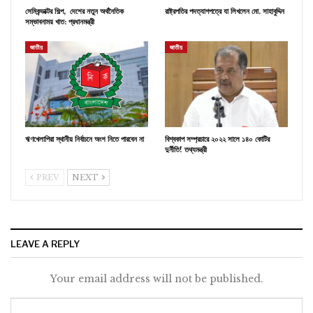
সেমিকন্ডাক্টর শিল্প, দেশের নতুন অর্থনৈতিক
রাষ্ট্রপতির পদত্যাগপত্রে যা লিখলেন মো. সাহাবুদ্দিন
সম্ভাবনাময় খাত: প্রধানমন্ত্রী
জাতীয়
জাতীয়
ঋণখেলাপিরা স্থানীয় নির্বাচনে অংশ নিতে পারবেন না
বিশ্বকাপ সম্প্রচারে ২০২২ সালে ১৪০ কোটির
দুর্নীতি! তথ্যমন্ত্রী
PREV
NEXT
LEAVE A REPLY
Your email address will not be published.