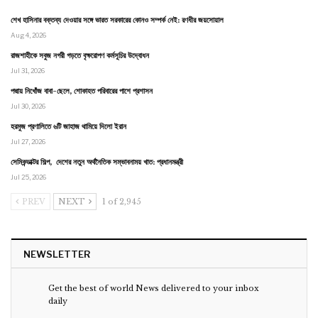
শেখ হাসিনার বক্তব্য দেওয়ার সঙ্গে ভারত সরকারের কোনও সম্পর্ক নেই: রণধীর জয়সোয়াল
Aug 4, 2026
রাজশাহীকে সবুজ নগরী গড়তে বৃক্ষরোপণ কর্মসূচির উদ্বোধন
Jul 31, 2026
পদ্মায় নিখোঁজ বাবা-ছেলে, শোকাহত পরিবারের পাশে প্রশাসন
Jul 30, 2026
হরমুজ প্রণালিতে ৬টি জাহাজ থামিয়ে দিলো ইরান
Jul 27, 2026
সেমিকন্ডাক্টর শিল্প, দেশের নতুন অর্থনৈতিক সম্ভাবনাময় খাত: প্রধানমন্ত্রী
Jul 25, 2026
PREV
NEXT
1 of 2,945
NEWSLETTER
Get the best of world News delivered to your inbox
daily