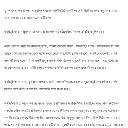
বৃহস্পতিবার সরকারি ক্রয় সংক্রান্ত মন্ত্রিসভা কমিটির বৈঠকে এটিসহ মোট পাঁচটি প্রস্তাব অনুমোদন হয়েছে।
এতে ব্যয় ধরা হয় ৩ হাজার ৬৯৮ কোটি টাকা।
অর্থমন্ত্রী আ হ ম মুস্তফা কামাল সভায় সভাপতিত্বে মন্ত্রিপরিষদ বিভাগে এ বৈঠক অনুষ্ঠিত হয়।
বৈঠক শেষে অর্থমন্ত্রী সাংবাদিকদের বলেন, বর্তমান পাসপোর্ট চাহিদা ও সরবরাহের মধ্যে একটি বড় ব্যবধান তৈরি
হয়েছে। বিশ্বের বিভিন্ন দেশের দূতাবাসগুলো থেকে পাসপোর্টের চাহিদা আসছে। সংকট মোকাবেলায় ২০ লাখ
পাসপোর্ট কেনা হচ্ছে। ই-পাসপোর্ট চালু না হওয়া মেশিন রিডেবল পাসপোর্ট ব্যবহার করা হবে। সারা বিশ্বে এর
গ্রহণযোগ্যতা আছে। আইডি গ্লোবাল সলিউশন লিমিটেডের কাছ থেকে এসব বই ক্রয় করা হবে।
অর্থমন্ত্রী আরও বলেন, খুব অল্প সময়ের মধ্যে ই-পাসপোর্ট উদ্বোধন করবেন প্রধানমন্ত্রী শেখ হাসিনা। মেশিন
রিডেবল পাসপোর্টের পাশাপাশি ই-পাসপোর্টের দিকে যাওয়া হবে।
সংবাদ ব্রিফিংয়ে আরও বলা হয়, নারায়ণগঞ্জের আড়াইহাজারে জাপানিজ বিনিয়োগকারীদের জন্য পৃথক অর্থনৈতিক
অঞ্চলের ভৌত অবকাঠামো উন্নয়নে ১ হাজার ৮১ কোটি টাকার কাজের ক্রয় চুক্তির অনুমোদন দেয়া হয়েছে। এ
অর্থ দিয়ে ভূমি উন্নয়ন, সীমানা প্রাচীর, সংযোগ সড়ক, রিটেশন পুকুর, খাল ও পাম্পিং স্টেশন নির্মাণ করা হবে। এ
প্রকল্পের মোট ব্যয় হচ্ছে ২ হাজার ৫৮২ কোটি টাকা। প্রাথমিকভাবে ৫০০ একর জমির ওপর এ উন্নয়ন কাজ করা