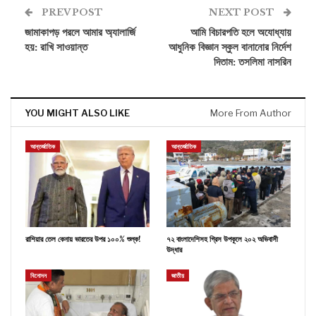
PREV POST
NEXT POST
জামাকাপড় পরলে আমার অ্যালার্জি
আমি বিচারপতি হলে অযোধ্যায়
হয়: রাখি সাওয়ান্ত
আধুনিক বিজ্ঞান স্কুল বানানোর নির্দেশ
দিতাম: তসলিমা নাসরিন
YOU MIGHT ALSO LIKE
More From Author
আন্তর্জাতিক
আন্তর্জাতিক
রাশিয়ার তেল কেনায় ভারতের উপর ১০০% শুল্ক!
৭২ বাংলাদেশিসহ গ্রিস উপকূলে ২০২ অভিবাসী
উদ্ধার
বিনোদন
জাতীয়