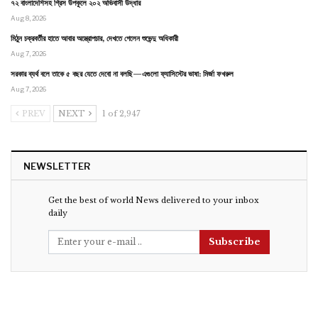
৭২ বাংলাদেশিসহ গ্রিস উপকূলে ২০২ অভিবাসী উদ্ধার
Aug 8, 2026
মিঠুন চক্রবর্তীর হাতে আবার অস্ত্রোপচার, দেখতে গেলেন শুভেন্দু অধিকারী
Aug 7, 2026
সরকার ব্যর্থ বলে তাকে ৫ বছর যেতে দেবো না বলছি—এগুলো ফ্যাসিস্টের ভাষা: মির্জা ফখরুল
Aug 7, 2026
PREV
NEXT
1 of 2,947
NEWSLETTER
Get the best of world News delivered to your inbox
daily
Subscribe