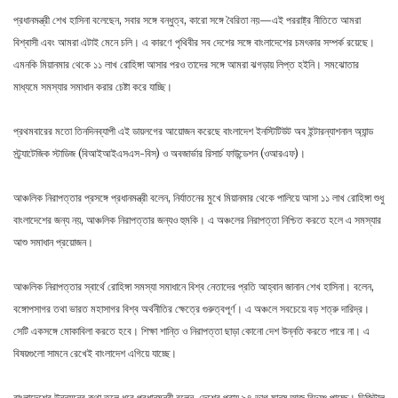
প্রধানমন্ত্রী শেখ হাসিনা বলেছেন, সবার সঙ্গে বন্ধুত্ব, কারো সঙ্গে বৈরিতা নয়—এই পররাষ্ট্র নীতিতে আমরা
বিশ্বাসী এবং আমরা এটাই মেনে চলি। এ কারণে পৃথিবীর সব দেশের সঙ্গে বাংলাদেশের চমৎকার সম্পর্ক রয়েছে।
এমনকি মিয়ানমার থেকে ১১ লাখ রোহিঙ্গা আসার পরও তাদের সঙ্গে আমরা ঝগড়ায় লিপ্ত হইনি। সমঝোতার
মাধ্যমে সমস্যার সমাধান করার চেষ্টা করে যাচ্ছি।
প্রথমবারের মতো তিনদিনব্যাপী এই ডায়লগের আয়োজন করেছে বাংলাদেশ ইনস্টিটিউট অব ইন্টারন্যাশনাল অ্যান্ড
স্ট্র্যাটেজিক স্টাডিজ (বিআইআইএসএস-বিস) ও অবজার্ভার রিসার্চ ফাউন্ডেশন (ওআরএফ)।
আঞ্চলিক নিরাপত্তার প্রসঙ্গে প্রধানমন্ত্রী বলেন, নির্যাতনের মুখে মিয়ানমার থেকে পালিয়ে আসা ১১ লাখ রোহিঙ্গা শুধু
বাংলাদেশের জন্য নয়, আঞ্চলিক নিরাপত্তার জন্যও হুমকি। এ অঞ্চলের নিরাপত্তা নিশ্চিত করতে হলে এ সমস্যার
আশু সমাধান প্রয়োজন।
আঞ্চলিক নিরাপত্তার স্বার্থে রোহিঙ্গা সমস্যা সমাধানে বিশ্ব নেতাদের প্রতি আহ্বান জানান শেখ হাসিনা। বলেন,
বঙ্গোপসাগর তথা ভারত মহাসাগর বিশ্ব অর্থনীতির ক্ষেত্রে গুরুত্বপূর্ণ। এ অঞ্চলে সবচেয়ে বড় শত্রু দারিদ্র।
সেটি একসঙ্গে মোকাবিলা করতে হবে। শিক্ষা শান্তি ও নিরাপত্তা ছাড়া কোনো দেশ উন্নতি করতে পারে না। এ
বিষয়গুলো সামনে রেখেই বাংলাদেশ এগিয়ে যাচ্ছে।
বাংলাদেশের উন্নয়নের কথা তুলে ধরে প্রধানমন্ত্রী বলেন, দেশের প্রায় ৯৪ ভাগ মানুষ আজ বিদ্যুৎ পাচ্ছে। ডিজিটাল