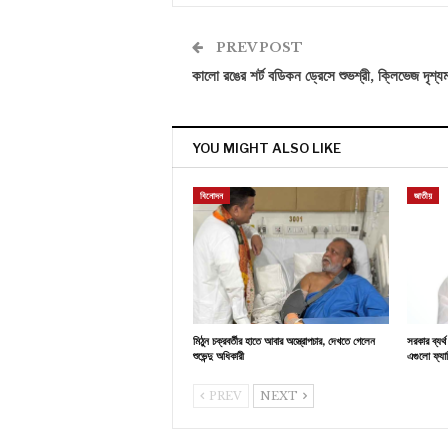
PREV POST
কালো রঙের শর্ট বডিকন ড্রেসে শুভশ্রী, ক্লিভেজ দৃশ্য
YOU MIGHT ALSO LIKE
বিনোদন
জাতীয়
মিঠুন চক্রবর্তীর হাতে আবার অস্ত্রোপচার, দেখতে গেলেন
সরকার ব্যর
শুভেন্দু অধিকারী
এগুলো ফ্যাস
PREV
NEXT