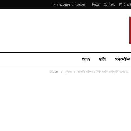
News
Contact
Engl
Friday, August 7, 2026
প্রচ্ছদ
জাতীয়
আন্তর্জাতিক
Home
মুক্তমত
রাষ্ট্রপতি ও স্পিকার: শিরীন শারমিন ও দীপু মনি আলোচনায়