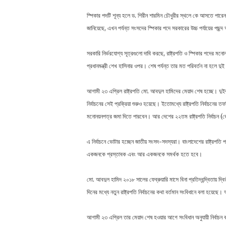
স্পিকার পদটি শূন্য হলে ড. শিরীন শারমিন চৌধুরীর স্থলে কে আসতে পারেন 
জানিয়েছে, এখন পর্যন্ত সংসদের স্পিকার পদে সরকারের উচ্চ পর্যায়ের পছন্দ আও
সরকারি নির্ভরযোগ্য সূত্রগুলো দাবি করছে, রাষ্ট্রপতি ও স্পিকার পদের ম
প্রধানমন্ত্রী শেখ হাসিনার ওপর। শেষ পর্যন্ত তার মত পরিবর্তন না হলে দুই 
আগামী ২৩ এপ্রিল রাষ্ট্রপতি মো. আবদুল হামিদের মেয়াদ শেষ হচ্ছে। দুইবার
নির্বাচনের সেই প্রক্রিয়া শুরুও হয়েছে। ইতোমধ্যে রাষ্ট্রপতি নির্বাচনের
মনোনয়নপত্র জমা দিতে পারবেন। আর দেশের ২২তম রাষ্ট্রপতি নির্বাচন (ভ
এ নির্বাচনে ভোটার হচ্ছেন জাতীয় সংসদ-সদস্যরা। বাংলাদেশের রাষ্ট্রপ
একজনকে প্রস্তাবক এবং আর একজনকে সমর্থক হতে হবে।
মো. আবদুল হামিদ ২০১৮ সালের ফেব্রুয়ারি মাসে বিনা প্রতিদ্বন্দ্বিতায় দ্ব
দিনের মধ্যে নতুন রাষ্ট্রপতি নির্বাচনের কথা বর্তমান সংবিধানে বলা হয়েছে। 
আগামী ২৩ এপ্রিল তার মেয়াদ শেষ হওয়ার আগে সংবিধান অনুযায়ী নির্বাচন 