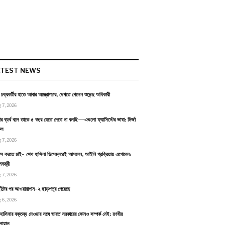
ATEST NEWS
ন চক্রবর্তীর হাতে আবার অস্ত্রোপচার, দেখতে গেলেন শুভেন্দু অধিকারী
 7, 2026
র ব্যর্থ বলে তাকে ৫ বছর যেতে দেবো না বলছি—এগুলো ফ্যাসিস্টের ভাষা: মির্জা
ুল
 7, 2026
বাস করতে চাই- শেখ হাসিনা ডিসেম্বরেই আসবেন, আইনি প্রক্রিয়ায় এগোবেন:
ন্ত্রী
 7, 2026
াঁটের পর আওয়ারাপান-২ ছাড়পত্র পেয়েছে
 6, 2026
হাসিনার বক্তব্য দেওয়ার সঙ্গে ভারত সরকারের কোনও সম্পর্ক নেই: রণধীর
োয়াল