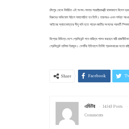
চাঁদপুর থেকে নির্বাচিত এই সংসদ-সদস্য পররাষ্ট্রমন্ত্রী থাকাকালে বিদেশ 
বিরুদ্ধে অভিযোগ উঠলে সমালোচিত হন তিনি। তারপরও এখন পর্যন্ত আওয়াম
আইনের স্নাতকোত্তর দীপু মনি হতে পারেন জাতীয় সংসদের পরবর্তী স্পিকার
বিশ্বের বিভিন্ন দেশে প্রেসিডেন্ট পদে দায়িত্ব পালন করছেন নারী রাজনীতিক
প্রেসিডেন্ট হালিমা ইয়াকুব। দেশটির ইতিহাসে তিনিই প্রথমবারের মতো রা
Facebook
Tw
Share
এডিটর
14543 Posts
Comments