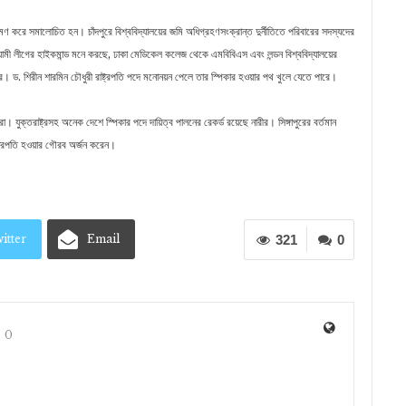
ভ্রমণ করে সমালোচিত হন। চাঁদপুরে বিশ্ববিদ্যালয়ের জমি অধিগ্রহণসংক্রান্ত দুর্নীতিতে পরিবারের সদস্যদের
ী লীগের হাইকমান্ড মনে করছে, ঢাকা মেডিকেল কলেজ থেকে এমবিবিএস এবং লন্ডন বিশ্ববিদ্যালয়ের
। ড. শিরীন শারমিন চৌধুরী রাষ্ট্রপতি পদে মনোনয়ন পেলে তার স্পিকার হওয়ার পথ খুলে যেতে পারে।
রা। যুক্তরাষ্ট্রসহ অনেক দেশে স্পিকার পদে দায়িত্ব পালনের রেকর্ড রয়েছে নারীর। সিঙ্গাপুরের বর্তমান
ষ্ট্রপতি হওয়ার গৌরব অর্জন করেন।
itter
Email
321
0
0