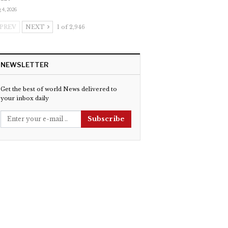
 4, 2026
PREV
NEXT
1 of 2,946
NEWSLETTER
Get the best of world News delivered to
your inbox daily
Subscribe