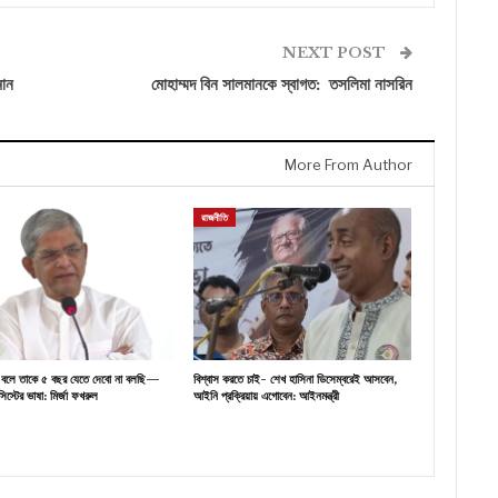
NEXT POST
মান
মোহাম্মদ বিন সালমানকে স্বাগত: তসলিমা নাসরিন
More From Author
রাজনীতি
্থ বলে তাকে ৫ বছর যেতে দেবো না বলছি—
বিশ্বাস করতে চাই- শেখ হাসিনা ডিসেম্বরেই আসবেন,
িস্টের ভাষা: মির্জা ফখরুল
আইনি প্রক্রিয়ায় এগোবেন: আইনমন্ত্রী