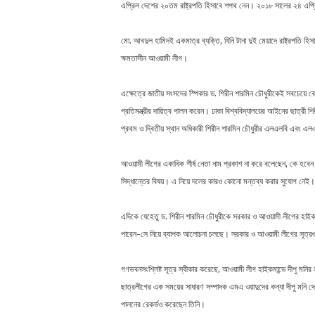
এপ্রিল দেশের ২০তম রাষ্ট্রপতি হিসাবে শপথ নেন। ২০১৮ সালের ২৪ এপ্রিল
মো. আবদুল হামিদই একমাত্র ব্যক্তি, যিনি টানা দুই মেয়াদে রাষ্ট্রপতি হিসা
ক্ষমতাসীন আওয়ামী লীগ।
এক্ষেত্রে জাতীয় সংসদের স্পিকার ড. শিরীন শারমিন চৌধুরীকেই সবচেয়ে ব
প্রতিমন্ত্রীর দায়িত্ব পালন করেন। ঢাকা বিশ্ববিদ্যালয়ের আইনের ছাত্রী
প্রথম ও দ্বিতীয় স্থান অধিকারী শিরীন শারমিন চৌধুরীর এলএলবি এবং এল
আওয়ামী লীগের একাধিক শীর্ষ নেতা নাম প্রকাশ না করে বলেছেন, কে হবেন আও
সিদ্ধান্তের বিষয়। এ নিয়ে দলের কারও কোনো মন্তব্য করার সুযোগ নেই।
এদিকে যেহেতু ড. শিরীন শারমিন চৌধুরীকে সরকার ও আওয়ামী লীগের হাইকমান্
পারেন-সে নিয়ে ব্যাপক আলোচনা চলছে। সরকার ও আওয়ামী লীগের সূত্রগুলো দ
গণভবনসংশ্লিষ্ট সূত্র স্বীকার করেছে, আওয়ামী লীগ হাইকমান্ডে দীপু মনি
ছাত্রলীগের এক সময়ের সাধারণ সম্পাদক এমএ ওয়াদুদের কন্যা দীপু মনি দেশের প
পালনের রেকর্ডও করেছেন তিনি।