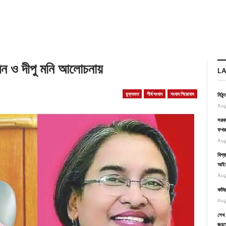
রমিন ও দীপু মনি আলোচনায়
L
মুক্তমত
শীর্ষ সংবাদ
সংবাদ শিরোনাম
মিঠু
Aug
সরকা
ফখর
Aug
বিশ্
আইনম
Aug
কাটছ
Aug
শেখ 
জয়স