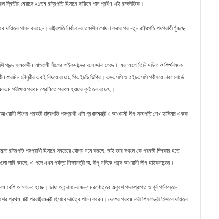
 দ্বিতীয় মেয়াদে ২১তম রাষ্ট্রপতি হিসাবে দায়িত্ব পান প্রবীণ এই রাজনীতিক।
বে দায়িত্ব পালন করছেন। রাষ্ট্রপতি নির্বাচনের তফশিল ঘোষণা করার পর নতুন রাষ্ট্রপতি পদপ্রার্থী খুঁজছে
েশি পছন্দ ক্ষমতাসীন আওয়ামী লীগের হাইকমান্ডের বলে জানা গেছে। এর আগে তিনি মহিলা ও শিশুবিষয়ক
 শিরীন শারমিন চৌধুরীর একই বিষয়ে রয়েছে পিএইচডি ডিগ্রি। এসএসসি ও এইচএসসি পরীক্ষায় ঢাকা বোর্ডে
এলএম পরীক্ষায় প্রথম শ্রেণিতে প্রথম হওয়ার কৃতিত্ব রয়েছে।
য়ামী লীগের পরবর্তী রাষ্ট্রপতি পদপ্রার্থী এটা প্রধানমন্ত্রী ও আওয়ামী লীগ সভাপতি শেখ হাসিনার একক
ড রাষ্ট্রপতি পদপ্রার্থী হিসাবে সবচেয়ে যোগ্য মনে করছে, তাই তার স্থলে কে পরবর্তী স্পিকার হতে
াবি করছে, এ পদে এখন পর্যন্ত শিক্ষামন্ত্রী ডা. দীপু মনিকে পছন্দ আওয়ামী লীগ হাইকমান্ডের।
র নাম বেশি আলোচনা হচ্ছে। ভাষা আন্দোলনের জন্য মরণোত্তর একুশে পদকপ্রাপ্ত ও পূর্ব পাকিস্তান
্রথম নারী পররাষ্ট্রমন্ত্রী হিসাবে দায়িত্ব পালন করেন। দেশের প্রথম নারী শিক্ষামন্ত্রী হিসাবে দায়িত্ব