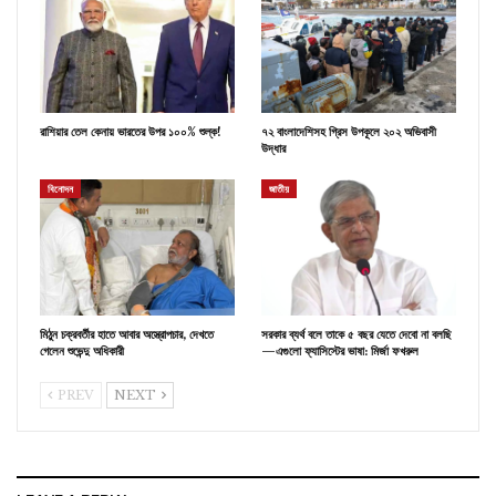
রাশিয়ার তেল কেনায় ভারতের উপর ১০০% শুল্ক!
৭২ বাংলাদেশিসহ গ্রিস উপকূলে ২০২ অভিবাসী
উদ্ধার
বিনোদন
জাতীয়
মিঠুন চক্রবর্তীর হাতে আবার অস্ত্রোপচার, দেখতে
সরকার ব্যর্থ বলে তাকে ৫ বছর যেতে দেবো না বলছি
গেলেন শুভেন্দু অধিকারী
—এগুলো ফ্যাসিস্টের ভাষা: মির্জা ফখরুল
PREV
NEXT