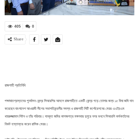
405
0
Share
রাজশাহী প্রতিনিধি
পক্ষাঘাতগ্রস্তদের পুনর্বাসন কেন্দ্র সিআরপির আদলে রাজশাহীতে একটি কেন্দ্র গড়ে তোলার জন্য ১৫ বিঘা জমি দান
করেছেন বাংলাদেশ আওয়ামী লীগের সভাপতিমন্ডলীর সদস্য ও রাজশাহী সিটি কর্পোরেশনের মেয়র এএইচএম
খায়রুজ্জামান লিটন ও তাঁর পরিবার। দানকৃত জমির কাগজপত্র মঙ্গলবার দুপুরে নগর ভবনে সিআরপি কর্মকর্তাদের
নিকট হস্তান্তর করেন রাসিক মেয়র।