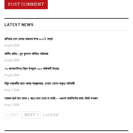
LATEST NEWS
রাশিয়ার তেল কেনায় ভারতের উপর ১০০% শুল্ক!
Aug 8, 2026
কাস্টিং কাউচ : মুখ খুললেন বলিউড নায়িকারা
Aug 8, 2026
৭২ বাংলাদেশিসহ গ্রিস উপকূলে ২০২ অভিবাসী উদ্ধার
Aug 8, 2026
মিঠুন চক্রবর্তীর হাতে আবার অস্ত্রোপচার, দেখতে গেলেন শুভেন্দু অধিকারী
Aug 7, 2026
সরকার ব্যর্থ বলে তাকে ৫ বছর যেতে দেবো না বলছি—এগুলো ফ্যাসিস্টের ভাষা: মির্জা ফখরুল
Aug 7, 2026
PREV
NEXT
1 of 2,947