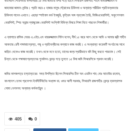
কাটাখালি পৌরসভার কাপাসিয়ায় ১৫ বিঘা জমিটির উপর গড়ে উঠবে সিআরপি রাজশাহী শহীদ কামারুজ্জামান ও
জাহানারা জামান সেন্টার। প্রতি বছর ৫ হাজার মানুষ স্ট্রোকের চিকিৎসা ও অন্যান্য শারীরিক প্রতিবন্ধকতার
চিকিৎসা পাবেন এখানে। এছাড়া স্পাইনাল কর্ড ইনজুরি, কৃত্রিম অঙ্গ প্রত্যঙ্গ তৈরি, ফিজিওথেরাপিস্ট, অকুপেশনাল
থেরাপিস্ট, স্পিচ অ্যান্ড ল্যাঙ্গুয়েজ থেরাপিস্ট সংশ্লিষ্ট বিভিন্ন বিষয়ে শিক্ষা নিতে পারবেন শিক্ষার্থীরা।
এ ব্যাপারে রাসিক মেয়র এ.এইচ.এম খায়রুজ্জামান লিটন বলেন, দীর্ঘ ১৫ বছর আগ থেকে আমি ও আমার স্ত্রী শাহীন
আকতার রেনী পক্ষাঘাতগ্রস্ত, পঙ্গু ও প্রতিবন্ধীদের কল্যানে কাজ করছি। এ সংক্রান্ত কয়েকটি সংগঠনের সাথে
জড়িত থেকেও কাজ করেছি। তখন থেকে মনে হতো, তাদের জন্য স্থায়ীভাবে যদি কিছু করতে পারতাম। সেই
চিন্তা থেকে পক্ষাঘাতগ্রস্তদের পুনর্বাসন কেন্দ্র গড়ে তুলতে ১৫ বিঘা জমি সিআরপিকে প্রদান করেছি।
জমির কাগজপত্র হস্তান্তরের সময় উপস্থিত ছিলেন সিআরপির চীফ অব এডমিন শাহ মোঃ আতাউর রহমান,
বাংলাদেশ হেলথ প্রফেশন ইনস্টিটিউটের অধ্যক্ষ ডা. ওমর আলী সরকার, সিআরপি রাজশাহীর কেন্দ্র ব্যবস্থাপক
সোমা বেগমসহ অন্যান্য কর্মকর্তাবৃন্দ ।
405
0