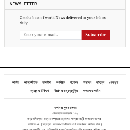
NEWSLETTER
Get the best of world News delivered to your inbox
daily
Subscribe
জাতীয়
আন্তর্জাতিক
রাজনীতি
অর্থনীতি
বিনোদন
শিক্ষাঙ্গন
সাহিত্য
খেলাধুলা
স্বাস্থ্য ও চিকিৎসা
বিজ্ঞান ও তথ্যপ্রযুক্তি
অপরাধ ও আইন
সম্পাদক: সুজন হালদার
রেজিস্ট্রেশন নাম্বার: ১৫২
তথ্য অধিদপ্তর, তথ্য ও সম্প্রচার মন্ত্রণালয়, গণপ্রজাতন্ত্রী বাংলাদেশ সরকার।
কার্যালয় ৭৪, (বেইজমেন্ট ) কনকর্ড এম্পোরিয়াম শপিং কমপ্লেক্স, কাটাবন, ঢাকা।
সেলস এন্ড মার্কেটিং: ৭৪, (বেইজমেন্ট ) কনকর্ড এম্পোরিয়াম শপিং কমপ্লেক্স, কাটাবন, ঢাকা।