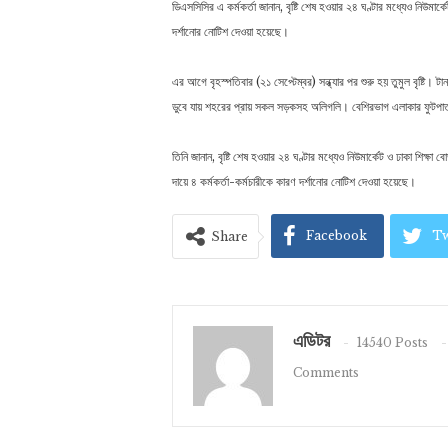
ডিএসসিসির এ কর্মকর্তা জানান, বৃষ্টি শেষ হওয়ার ২৪ ঘণ্টার মধ্যেও নিউমার্ক
দর্শানোর নোটিশ দেওয়া হয়েছে।
এর আগে বৃহস্পতিবার (২১ সেপ্টেম্বর) সন্ধ্যার পর শুরু হয় তুমুল বৃষ্টি
ডুবে যায় শহরের প্রায় সকল সড়কসহ অলিগলি। বেশিরভাগ এলাকার ফুটপাত
তিনি জানান, বৃষ্টি শেষ হওয়ার ২৪ ঘণ্টার মধ্যেও নিউমার্কেট ও ঢাকা শিক্ষা
দায়ে ৪ কর্মকর্তা-কর্মচারীকে কারণ দর্শানোর নোটিশ দেওয়া হয়েছে।
Facebook
Tw
Share
এডিটর
14540 Posts
Comments