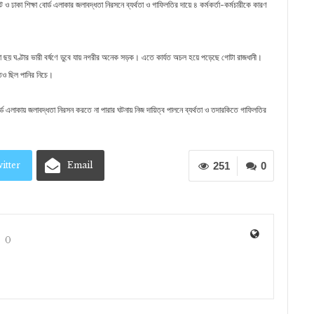
েট ও ঢাকা শিক্ষা বোর্ড এলাকার জলাবদ্ধতা নিরসনে ব্যর্থতা ও গাফিলতির দায়ে ৪ কর্মকর্তা-কর্মচারীকে কারণ
। টানা ছয় ঘণ্টার ভারী বর্ষণে ডুবে যায় নগরীর অনেক সড়ক। এতে কার্যত অচল হয়ে পড়েছে গোটা রাজধানী।
ও ছিল পানির নিচে।
 বোর্ড এলাকায় জলাবদ্ধতা নিরসন করতে না পারার ঘটনায় নিজ দায়িত্ব পালনে ব্যর্থতা ও তদারকিতে গাফিলতির
itter
Email
251
0
0