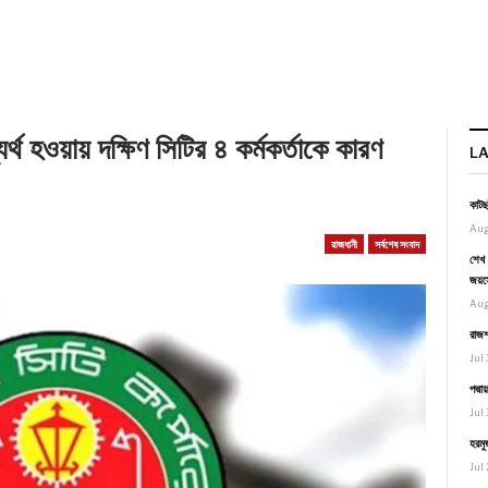
্থ হওয়ায় দক্ষিণ সিটির ৪ কর্মকর্তাকে কারণ
L
কাটছ
Aug
রাজধানী
সর্বশেষ সংবাদ
শেখ 
জয়স
Aug
রাজশ
Jul 
পদ্ম
Jul 
হরমু
Jul 