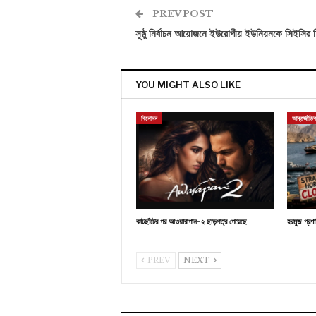
PREV POST
সুষ্ঠু নির্বাচন আয়োজনে ইউরোপীয় ইউনিয়নকে সিইসির চ
YOU MIGHT ALSO LIKE
বিনোদন
আন্তর্জাতি
কাটছাঁটের পর আওয়ারাপান-২ ছাড়পত্র পেয়েছে
হরমুজ প্রণ
PREV
NEXT