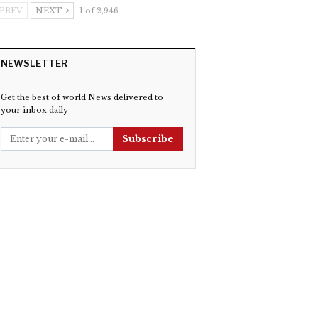
PREV
NEXT
1 of 2,946
NEWSLETTER
Get the best of world News delivered to
your inbox daily
Subscribe