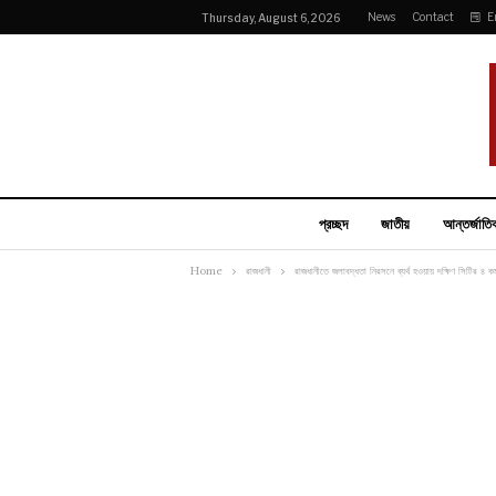
News
Contact
E
Thursday, August 6, 2026
প্রচ্ছদ
জাতীয়
আন্তর্জাতি
Home
রাজধানী
রাজধানীতে জলাবদ্ধতা নিরসনে ব্যর্থ হওয়ায় দক্ষিণ সিটির ৪ কর