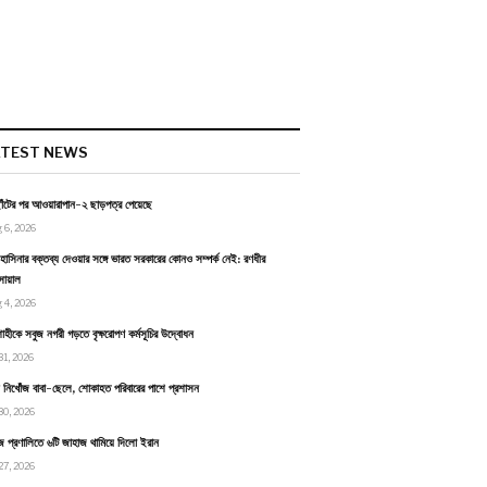
ATEST NEWS
াঁটের পর আওয়ারাপান-২ ছাড়পত্র পেয়েছে
 6, 2026
হাসিনার বক্তব্য দেওয়ার সঙ্গে ভারত সরকারের কোনও সম্পর্ক নেই: রণধীর
োয়াল
 4, 2026
াহীকে সবুজ নগরী গড়তে বৃক্ষরোপণ কর্মসূচির উদ্বোধন
31, 2026
ায় নিখোঁজ বাবা-ছেলে, শোকাহত পরিবারের পাশে প্রশাসন
30, 2026
জ প্রণালিতে ৬টি জাহাজ থামিয়ে দিলো ইরান
27, 2026