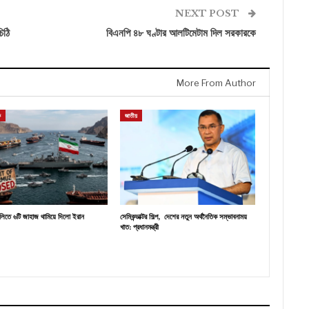
NEXT POST
িঠি
বিএনপি ৪৮ ঘণ্টার আলটিমেটাম দিল সরকারকে
More From Author
ক
জাতীয়
ালিতে ৬টি জাহাজ থামিয়ে দিলো ইরান
সেমিকন্ডাক্টর শিল্প, দেশের নতুন অর্থনৈতিক সম্ভাবনাময়
খাত: প্রধানমন্ত্রী