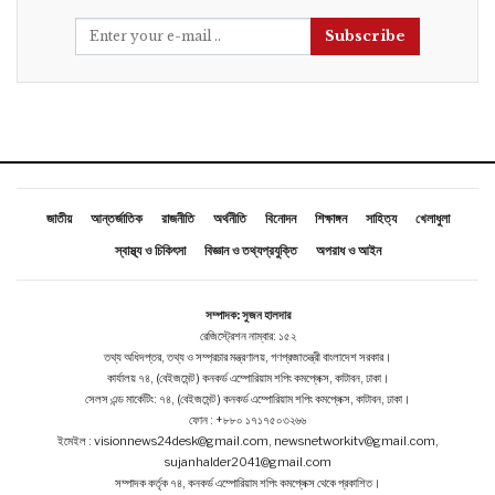
Subscribe
জাতীয়
আন্তর্জাতিক
রাজনীতি
অর্থনীতি
বিনোদন
শিক্ষাঙ্গন
সাহিত্য
খেলাধুলা
স্বাস্থ্য ও চিকিৎসা
বিজ্ঞান ও তথ্যপ্রযুক্তি
অপরাধ ও আইন
সম্পাদক: সুজন হালদার
রেজিস্ট্রেশন নাম্বার: ১৫২
তথ্য অধিদপ্তর, তথ্য ও সম্প্রচার মন্ত্রণালয়, গণপ্রজাতন্ত্রী বাংলাদেশ সরকার।
কার্যালয় ৭৪, (বেইজমেন্ট ) কনকর্ড এম্পোরিয়াম শপিং কমপ্লেক্স, কাটাবন, ঢাকা।
সেলস এন্ড মার্কেটিং: ৭৪, (বেইজমেন্ট ) কনকর্ড এম্পোরিয়াম শপিং কমপ্লেক্স, কাটাবন, ঢাকা।
ফোন : +৮৮০ ১৭১৭৫০৩২৬৬
ইমেইল : visionnews24desk@gmail.com, newsnetworkitv@gmail.com,
sujanhalder2041@gmail.com
সম্পাদক কর্তৃক ৭৪, কনকর্ড এম্পোরিয়াম শপিং কমপ্লেক্স থেকে প্রকাশিত।