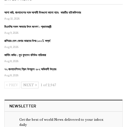
আশা করি, বাংলাদেশের সঙ্গে আগামী দিনগুলো ভালো যাবে: ভারতীয় হাইকমিশনার
Aug 10, 2026
বিএনপির সকল ক্ষমতার উৎস জনগণ : প্রধানমন্ত্রী
Aug 9, 2026
রাশিয়ার তেল কেনায় ভারতের উপর ১০০% শুল্ক!
Aug 8, 2026
কাস্টিং কাউচ : মুখ খুললেন বলিউড নায়িকারা
Aug 8, 2026
৭২ বাংলাদেশিসহ গ্রিস উপকূলে ২০২ অভিবাসী উদ্ধার
Aug 8, 2026
PREV
NEXT
1 of 2,947
NEWSLETTER
Get the best of world News delivered to your inbox
daily