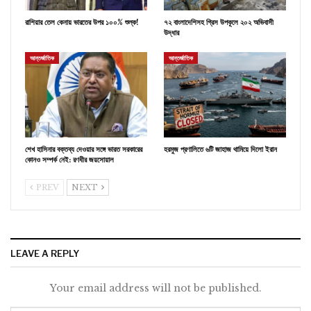
রাশিয়ার তেল কেনায় ভারতের উপর ১০০% শুল্ক!
৭২ বাংলাদেশিসহ গ্রিস উপকূলে ২০২ অভিবাসী
উদ্ধার
আন্তর্জাতিক
আন্তর্জাতিক
শেখ হাসিনার বক্তব্য দেওয়ার সঙ্গে ভারত সরকারের
হরমুজ প্রণালিতে ৬টি জাহাজ থামিয়ে দিলো ইরান
কোনও সম্পর্ক নেই: রণধীর জয়সোয়াল
PREV
NEXT
LEAVE A REPLY
Your email address will not be published.