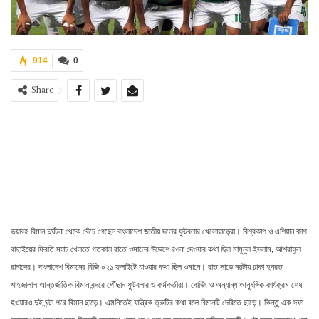
914
0
Share
ভয়াবহ বিমান দুর্ঘটনা থেকে বেঁচে গেছেন বাংলাদেশ জাতীয় দলের ফুটবলার খেলোয়াড়েরা। বিশ্বকাপ ও এশিয়ান কাপ
বাছাইয়ের ফিরতি ম্যাচ খেলতে গতকাল রাতে ওমানের উদ্দেশে রওনা দেওয়ার কথা ছিল মামুনুল ইসলাম, আশরাফুল
রানাদের। বাংলাদেশ বিমানের বিজি ০২১ ফ্লাইটে যাওয়ার কথা ছিল ওমানে। রাত সাড়ে নয়টায় ঢাকা হযরত
শাহজালাল আন্তর্জাতিক বিমান বন্দরে পৌঁছান ফুটবলার ও কর্মকর্তারা। বোর্ডিং ও অন্যান্য আনুষঙ্গিক কার্যক্রম শেষ
হওয়ারও দুই ঘন্টা পরে বিমান ছাড়ে। এমনিতেই যান্ত্রিক ত্রুটির কথা বলে বিমানটি দেরিতে ছাড়ে। কিন্তু এক দফা