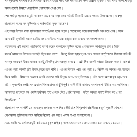
সমস্যাগুলো সমাধান করে বিমানটি আকাশে ওড়ার পরও শুরু হয় আরেক দফা যান্ত্রিক ত্রুটি। ওই সময় আকাশে ওড়া
অবস্থাতেই বিমানে বৈদ্যুতিক গোলযোগ দেখা দেয়।
শেষ পর্যন্ত প্রায় এক ঘন্টা আকাশে ওড়ার পর বাধ্য হয়ে পাইলট বিমানটি ঢাকায় ফেরত নিয়ে আসে। অবশ্য
বাংলাদেশ দলের সব ফুটবলার ও কর্মকর্তারা সুস্থ আছেন।
এই সময় বিমানে থাকা ফুটবলাররা আতঙ্কিত হয়ে পড়েন। অনেকেই ভয়ে কান্নাকাটি শুরু করে দেন। আজ
আরেকটি ফ্লাইটে সকাল ১০টায় ওমানের উদ্দেশে ঢাকা ছাড়ার কথা রয়েছে বাংলাদেশ দলের।
গতকালের এই ভয়াবহ পরিস্থিতি বর্ণনা করেন বাংলাদেশ ফুটবল দলের গোলরক্ষক আশরাফুল রানা। তিনি
বলেন,‘আমাদের বিমানের ফ্লাইট ছিল কাল রাতে। কিন্তু বিমান ছাড়ছে না দেখে আমরা কর্তৃপক্ষকে জিজ্ঞাসা করি কী
সমস্যা হয়েছে? উনারা জানান, একটু টেকনিক্যাল সমস্যা হয়েছে। এটা ঠিক হলেই আমরা উড্ডয়ন করব। আমরা
এরপর প্রায় আড়াই ঘন্টা বিমান বন্দরে বসে থাকি। এরপর বিমানে ওঠার পর প্রায় ৪৫ মিনিট পর আবারও বাংলাদেশে
ফিরে আসি। বিমানের ভেতরে বসেই দেখতে পাই বিদ্যুৎ চলে গেছে বিমানের। এটা দেখে আমরা খুব ভয় পেয়ে
যাই। ক্যাপ্টেন বলছিলেন এভাবে বিমান চালানো ঝুঁকিপূর্ণ। তাই তিনি আবারও বাংলাদেশে ফিরিয়ে আনেন বিমান।
আল্লাহর রহমতে বড় একটা দুর্ঘটনার হাত থেকে বেঁচে গেছি আমরা। সত্যি আমরা সবাই ভীষণ ভয় পেয়ে
গিয়েছিলাম।’
বাংলাদেশ দল আগামী ১৪ নভেম্বর ওমানের আল সিব স্টেডিয়ামে বিশ্বকাপ বাছাইয়ের চতুর্থ ম্যাচটি খেলবে।
সেখানকার কন্ডিশনের সঙ্গে মানিয়ে নিতেই এত আগে ওমান যাওয়া বাংলাদেশের।
কোচ জেমি ডে বর্তমানে ছুটি কাটাচ্ছেন যুক্তরাষ্ট্রে। আজ দলের সঙ্গে যোগ দেওয়ার কথা রয়েছে কোচের।