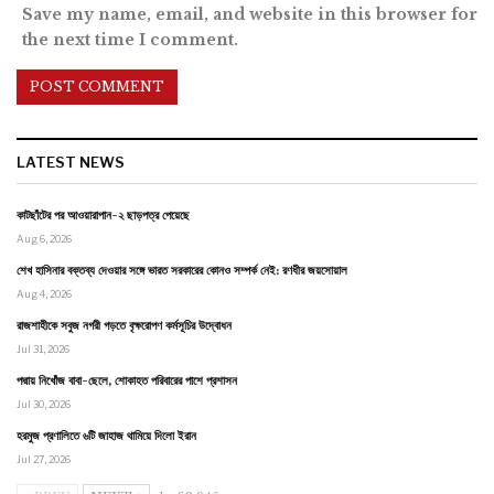
Save my name, email, and website in this browser for
the next time I comment.
LATEST NEWS
কাটছাঁটের পর আওয়ারাপান-২ ছাড়পত্র পেয়েছে
Aug 6, 2026
শেখ হাসিনার বক্তব্য দেওয়ার সঙ্গে ভারত সরকারের কোনও সম্পর্ক নেই: রণধীর জয়সোয়াল
Aug 4, 2026
রাজশাহীকে সবুজ নগরী গড়তে বৃক্ষরোপণ কর্মসূচির উদ্বোধন
Jul 31, 2026
পদ্মায় নিখোঁজ বাবা-ছেলে, শোকাহত পরিবারের পাশে প্রশাসন
Jul 30, 2026
হরমুজ প্রণালিতে ৬টি জাহাজ থামিয়ে দিলো ইরান
Jul 27, 2026