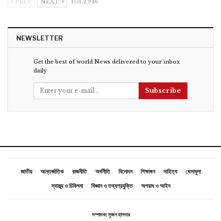
PREV
NEXT
1 of 2,946
NEWSLETTER
Get the best of world News delivered to your inbox
daily
Subscribe
জাতীয়
আন্তর্জাতিক
রাজনীতি
অর্থনীতি
বিনোদন
শিক্ষাঙ্গন
সাহিত্য
খেলাধুলা
স্বাস্থ্য ও চিকিৎসা
বিজ্ঞান ও তথ্যপ্রযুক্তি
অপরাধ ও আইন
সম্পাদক: সুজন হালদার