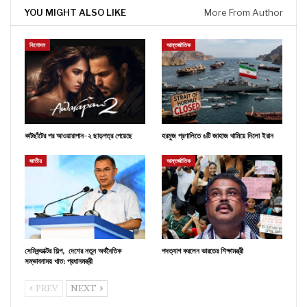
YOU MIGHT ALSO LIKE
More From Author
বিনোদন
আন্তর্জাতিক
কাটছাঁটের পর আওয়ারাপান-২ ছাড়পত্র পেয়েছে
হরমুজ প্রণালিতে ৬টি জাহাজ থামিয়ে দিলো ইরান
জাতীয়
আন্তর্জাতিক
সেমিকন্ডাক্টর শিল্প, দেশের নতুন অর্থনৈতিক
পদত্যাগ করলেন ভারতের শিক্ষামন্ত্রী
সম্ভাবনাময় খাত: প্রধানমন্ত্রী
PREV
NEXT