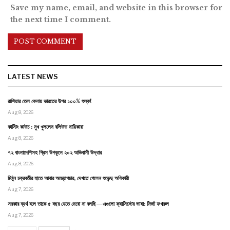
Save my name, email, and website in this browser for
the next time I comment.
LATEST NEWS
রাশিয়ার তেল কেনায় ভারতের উপর ১০০% শুল্ক!
Aug 8, 2026
কাস্টিং কাউচ : মুখ খুললেন বলিউড নায়িকারা
Aug 8, 2026
৭২ বাংলাদেশিসহ গ্রিস উপকূলে ২০২ অভিবাসী উদ্ধার
Aug 8, 2026
মিঠুন চক্রবর্তীর হাতে আবার অস্ত্রোপচার, দেখতে গেলেন শুভেন্দু অধিকারী
Aug 7, 2026
সরকার ব্যর্থ বলে তাকে ৫ বছর যেতে দেবো না বলছি—এগুলো ফ্যাসিস্টের ভাষা: মির্জা ফখরুল
Aug 7, 2026