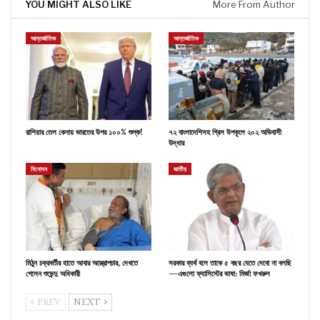
YOU MIGHT ALSO LIKE
More From Author
আন্তর্জাতিক
আন্তর্জাতিক
রাশিয়ার তেল কেনায় ভারতের উপর ১০০% শুল্ক!
৭২ বাংলাদেশিসহ গ্রিস উপকূলে ২০২ অভিবাসী
উদ্ধার
বিনোদন
জাতীয়
মিঠুন চক্রবর্তীর হাতে আবার অস্ত্রোপচার, দেখতে
সরকার ব্যর্থ বলে তাকে ৫ বছর যেতে দেবো না বলছি
গেলেন শুভেন্দু অধিকারী
—এগুলো ফ্যাসিস্টের ভাষা: মির্জা ফখরুল
PREV
NEXT