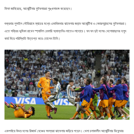
ফিফা জানিয়েছে, আর্জেন্টিনার ফুটবলাররা শৃঙ্খলাভঙ্গ করেছেন।
শুক্রবার লুসাইল স্টেডিয়ামে ম্যাচের মধ্যে একাধিকবার ঝামেলায় জড়ান আর্জেন্টিনা ও নেদারল্যান্ডসের ফুটবলাররা।
এতে সক্রিয় ভূমিকা রাখেন স্প্যানিশ রেফারি অ্যান্তনিও মাতেও লাহোচে। ঘন ঘন দুই দলের খেলোয়াড়দের হলুদ
কার্ড দিয়ে পরিস্থিতি উত্তপ্ত করে তোলেন তিনি।
একপর্যায়ে উভয় দলের রিজার্ভ বেঞ্চের সদস্যরা ঝামেলায় জড়িয়ে পড়েন। খেলা চলাকালীন আর্জেন্টিনার ডিফেন্ডার