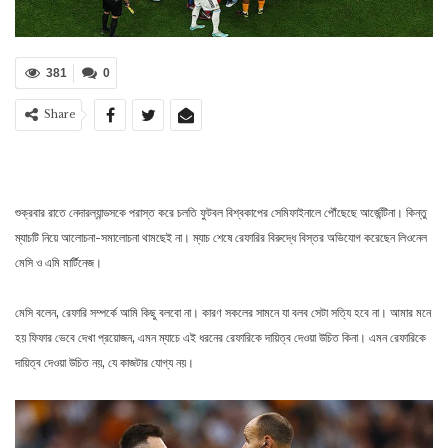
381
0
Share
শুক্রবার রাতে নেদারল্যান্ডসকে পরাস্ত করে চলতি ফুটবল বিশ্বকাপের সেমিফাইনালে পৌঁছেছে আর্জেন্টিনা। কিন্তু
ম্যাচটি নিয়ে আলোচনা-সমালোচনা থামছেই না। ম্যাচ শেষে রেফারির বিরুদ্ধে বিস্তর অভিযোগ করেছেন লিওনেল
মেসি ও এমি মার্টিনেজ।
মেসি বলেন, রেফারি সম্পর্কে আমি কিছু বলবো না। কারণ সকলের সামনে যা বলব সেটা সত্যি হবে না। আমার মনে
হয় ফিফার ভেবে দেখা প্রয়োজন, এমন ম্যাচে এই ধরনের রেফারিকে দায়িত্ব দেওয়া উচিত কিনা। এমন রেফারিকে
দায়িত্ব দেওয়া উচিত নয়, যে কাজটার যোগ্য নয়।