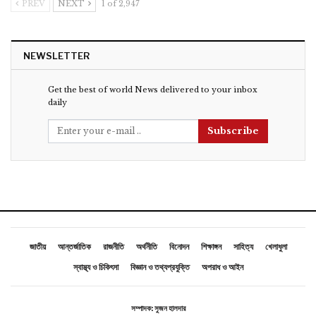
PREV
NEXT
1 of 2,947
NEWSLETTER
Get the best of world News delivered to your inbox
daily
Subscribe
জাতীয়
আন্তর্জাতিক
রাজনীতি
অর্থনীতি
বিনোদন
শিক্ষাঙ্গন
সাহিত্য
খেলাধুলা
স্বাস্থ্য ও চিকিৎসা
বিজ্ঞান ও তথ্যপ্রযুক্তি
অপরাধ ও আইন
সম্পাদক: সুজন হালদার