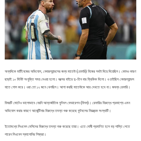
অন্যদিকে মার্টিনেজের অভিযোগ, নেদারল্যান্ডসের জন্য মাতেউ (রেফারি) নিজের সবটা দিয়ে দিয়েছিল। কোনও কারণ
ছাড়াই ১০ মিনিট সংযুক্তি সময় দেওয়া হলো। বক্সের বাইরে দু-তিন বার ফ্রিকিক দিলো। ও চাইছিল নেদারল্যান্ডস
যাতে গোল করে। ওরা তো ১২ জনে খেলছিল। আশা করছি মাতেউকে আর দেখতে হবে না। জঘন্য রেফারি।
বিষয়টি মোটেও ভালোভাবে নেয়নি আন্তর্জাতিক ফুটবল ফেডারেশন (ফিফা)। রেফারির বিরুদ্ধে প্রকাশ্যে এমন
অভিযোগ করার কারণে আর্জেন্টিনার বিরুদ্ধে তদন্ত শুরু করেছে ফুটবলের নিয়ন্ত্রক সংস্থাটি।
ইতোমধ্যে লিওনেল মেসিদের বিরুদ্ধে তদন্ত শুরু করেছে তারা। এতে দোষী প্রমাণিত হলে বড় শাস্তি পেতে
পারেন লিওনেল স্কালোনির শিষ্যরা।