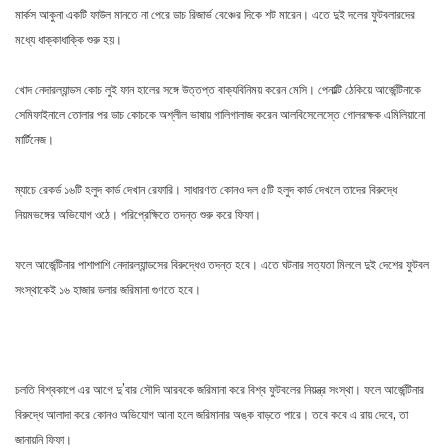
মার্কস আকুনা একটি ফাউল মানতে না পেরে ডাচ রিজার্ভ বেঞ্চের দিকে শট মারেন। এতে দুই দলের ফুটবলারদের
মধ্যে ধাক্কাধাক্কি শুরু হয়।
খোদ নেদারল্যান্ডস কোচ লুই ফান হালের সঙ্গে উত্তপ্ত বাক্যবিনিময় করেন মেসি। পেনাল্টি ঠেকিয়ে আর্জেন্টিনাকে
সেমিফাইনালে তোলার পর ডাচ কোচকে অশ্লীল ভাষায় গালিগালাজ করেন আলবিসেলেস্তে গোলরক্ষক এমিলিয়ানো
মার্টিনেজ।
ম্যাচে রেকর্ড ১৬টি হলুদ কার্ড দেখান রেফারি। সাধারণত কোনও দল ৫টি হলুদ কার্ড দেখলে তাদের বিরুদ্ধে
নিয়মভঙ্গের অভিযোগ ওঠে। পরিপ্রেক্ষিতে তদন্ত শুরু করে ফিফা।
ফলে আর্জেন্টিনার পাশাপাশি নেদারল্যান্ডসের বিরুদ্ধেও তদন্ত হবে। এতে ঘটনার সত্যতা মিললে দুই দেশের ফুটবল
সংস্থাকেই ১৬ হাজার ডলার জরিমানা গুণতে হবে।
চলতি বিশ্বকাপে এর আগে দু’বার সৌদি আরবকে জরিমানা করে বিশ্ব ফুটবলের নিয়ন্ত্র সংস্থা। ফলে আর্জেন্টিনার
বিরুদ্ধে আলাদা করে কোনও অভিযোগ আনা হলে জরিমানার অঙ্ক বাড়তে পারে। তবে কবে এ রায় দেবে, তা
জানায়নি ফিফা।