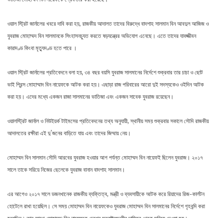
ওয়াল স্ট্রিট জার্নালের খবরে দাবি করা হয়, রাজকীয় আদালত তাদের বিরুদ্ধে বাদশাহ সালমান বিন আবদুল আজিজ ও
যুবরাজ মোহাম্মদ বিন সালমানকে সিংহাসনচ্যুত করতে ষড়যন্ত্রের অভিযোগ এনেছে। এতে তাদের যাবজ্জীবন
কারাদণ্ড কিংবা মৃত্যুদণ্ড হতে পারে ।
ওয়াল স্ট্রিট জার্নালের প্রতিবেদনে বলা হয়, ৩৪ বছর বয়সি যুবরাজ সালমানের নির্দেশে শুক্রবার তার চাচা ও ছোট
ভাই প্রিন্স মোহাম্মাদ বিন নায়েফকে আটক করা হয়। এছাড়া রাজ পরিবারের আরো দুই সদস্যকেও ওইদিন আটক
করা হয়। এদের মধ্যে একজন রাজা সালমানের ভাতিজা এবং একজন সাবেক যুবরাজ রয়েছেন।
ওয়ালস্ট্রিট জার্নাল ও নিউইয়র্ক টাইমসের প্রতিবেদনের তথ্য অনুযায়ী, স্থানীয় সময় শুক্রবার সকালে সৌদি রাজকীয়
আদালতের রক্ষীরা এই দু’জনের বাড়িতে যায় এবং তাদের জিম্মায় নেয়।
মোহাম্মদ বিন সালমান সৌদি আরবের যুবরাজ হওয়ার আগ পর্যন্ত মোহাম্মদ বিন নায়েফই ছিলেন যুবরাজ। ২০১৭
সালে তাকে সরিয়ে নিজের ছেলেকে যুবরাজ বানান বাদশাহ সালমান।
এর আগেও ২০১৭ সালে ডজনখানেক রাজকীয় ব্যক্তিত্ব, মন্ত্রী ও ব্যবসায়ীকে আটক করে রিয়াদের রিজ-কার্লটন
হোটেলে রাখা হয়েছিল। সে সময় মোহাম্মদ বিন নায়েফকেও যুবরাজ মোহাম্মদ বিন সালমানের নির্দেশে গৃহবন্দি করা