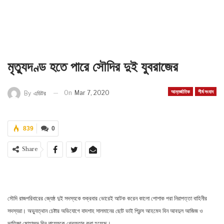
মৃত্যুদণ্ড হতে পারে সৌদির দুই যুবরাজের
আন্তর্জাতিক
শীর্ষ সংবাদ
On
Mar 7, 2020
By
এডিটর
839
0
Share
সৌদি রাজপরিবারের জ্যেষ্ঠ দুই সদস্যকে শুক্রবার ভোরেই আটক করেন কালো পোশাক পরা নিরাপত্তা বাহিনীর
সদস্যরা। অভ্যুত্থান চেষ্টার অভিযোগে বাদশাহ সালমানের ছোট ভাই প্রিন্স আহমেদ বিন আবদুল আজিজ ও
ভাতিজা মোহাম্মদ বিন নায়েফকে গ্রেফতার করা হয়েছে।