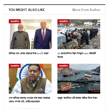
YOU MIGHT ALSO LIKE
More From Author
আন্তর্জাতিক
আন্তর্জাতিক
রাশিয়ার তেল কেনায় ভারতের উপর ১০০% শুল্ক!
৭২ বাংলাদেশিসহ গ্রিস উপকূলে ২০২ অভিবাসী
উদ্ধার
আন্তর্জাতিক
আন্তর্জাতিক
শেখ হাসিনার বক্তব্য দেওয়ার সঙ্গে ভারত সরকারের
হরমুজ প্রণালিতে ৬টি জাহাজ থামিয়ে দিলো ইরান
কোনও সম্পর্ক নেই: রণধীর জয়সোয়াল