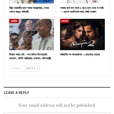
মিঠুন চক্রবর্তীর হাতে আবার অস্ত্রোপচার, দেখতে
সরকার ব্যর্থ বলে তাকে ৫ বছর যেতে দেবো না বলছি
গেলেন শুভেন্দু অধিকারী
—এগুলো ফ্যাসিস্টের ভাষা: মির্জা ফখরুল
রাজনীতি
বিনোদন
বিশ্বাস করতে চাই- শেখ হাসিনা ডিসেম্বরেই
কাটছাঁটের পর আওয়ারাপান-২ ছাড়পত্র পেয়েছে
আসবেন, আইনি প্রক্রিয়ায় এগোবেন: আইনমন্ত্রী
PREV
NEXT
LEAVE A REPLY
Your email address will not be published.