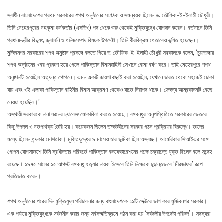
স্বাধীন বাংলাদেশের প্রথম সরকারের শপথ অনুষ্ঠানের সংগঠক ও সমন্বয়ক ছিলেন ড. তৌফিক-ই-ইলাহী চৌধুরী।
তিনি মেহেরপুরের মহকুমা কর্মকর্তার (এসডিও) পদ থেকে শুরু থেকেই মুক্তিযুদ্ধে যোগদান করেন। বর্তমানে তিনি
প্রধানমন্ত্রীর বিদ্যুৎ, জ্বালানি ও খনিজসম্পদ বিষয়ক উপদেষ্টা। তিনি বীরবিক্রম খেতাবেও ভূষিত হয়েছেন।
মুজিবনগর সরকারের শপথ অনুষ্ঠান প্রসঙ্গে বলতে গিয়ে ড. তৌফিক-ই-ইলাহী চৌধুরী সমকালকে বলেন, ‘চুয়াডাঙ্গায়
শপথ অনুষ্ঠানের খবর প্রকাশ হয়ে গেলে পাকিস্তান বিমানবাহিনী সেখানে বোমা বর্ষণ করে। তাই মেহেরপুরে শপথ
অনুষ্ঠানটি হয়েছিল অত্যন্ত গোপনে। এমন একটি জায়গা বাছাই করা হয়েছিল, যেখানে ভারত থেকে সহজেই ঢোকা
যায় এবং ওই এলাকা পাকিস্তান বাহিনীর বিমান আক্রমণ থেকেও যাতে নিরাপদ থাকে। সেজন্য আম্রকাননটি বেছে
নেওয়া হয়েছিল।’
অস্থায়ী সরকারকে নানা ধরনের চ্যালেঞ্জ মোকাবিলা করতে হয়েছে। বঙ্গবন্ধুর অনুপস্থিতিতে সরকারের ভেতরে
কিছু উপদল ও মতপার্থক্য তৈরি হয়। কয়েকজন ছিলেন তাজউদ্দীনের সরকার গঠন প্রক্রিয়ার বিরুদ্ধে। তাদের
মধ্যে ছিলেন খন্দকার মোশতাক। মুক্তিযুদ্ধের ৯ মাসেও তার ভূমিকা ছিল অস্বচ্ছ। আমেরিকার সিআইএর সঙ্গে
গোপন যোগসাজশে তিনি স্বাধীনতার পরিবর্তে পাকিস্তান কনফেডারেশনের পক্ষে চক্রান্তে যুক্ত ছিলেন বলে সন্দেহ
রয়েছে। ১৯৭৫ সালের ১৫ আগস্ট বঙ্গবন্ধু হত্যার নায়ক হিসেবে তিনি নিজেকে চূড়ান্তভাবে ‘মীরজাফর’ রূপে
প্রতিভাত করেন।
শপথ অনুষ্ঠানের পরের দিন মুক্তিযুদ্ধ পরিচালনার জন্য বাংলাদেশকে ১১টি সেক্টরে ভাগ করে মুজিবনগর সরকার।
এক পর্যায়ে মুক্তিযুদ্ধকে সর্বজনীন করার জন্য সর্বসম্মতিক্রমে গঠন করা হয় ‘সর্বদলীয় উপদেষ্টা পরিষদ’। সদস্যরা