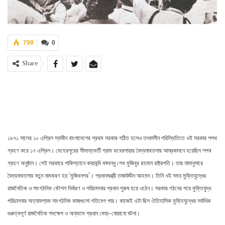
798
0
Share
১৯৭১ সালের ১০ এপ্রিল স্বাধীন বাংলাদেশের প্রথম সরকার গঠিত হলেও তৎকালীন পরিস্থিতিতে ওই সরকার শপথ
গ্রহণ করে ১৭ এপ্রিল। মেহেরপুরের সীমান্তবর্তী গ্রাম ভবেরপাড়ার বৈদ্যনাথতলার আম্রকাননে হয়েছিল শপথ
গ্রহণ অনুষ্ঠান। সেই সরকারে পাকিস্তানে কারাবন্দি বঙ্গবন্ধু শেখ মুজিবুর রহমান রাষ্ট্রপতি। তার নামানুসারে
বৈদ্যনাথতলার নতুন নামকরণ হয় ‘মুজিবনগর’। প্রধানমন্ত্রী তাজউদ্দীন আহমদ। তিনি ওই সময় মুক্তিযুদ্ধের
রাজনৈতিক ও সাংগঠনিক কৌশল নির্ধারণ ও পরিচালনার প্রধান পুরুষ হয়ে ওঠেন। সরকার গঠনের পরে মুক্তিযুদ্ধ
পরিচালনার অত্যাবশ্যক সাংগঠনিক কাজগুলো গতিবেগ পায়। কাজেই এটা ছিল ঐতিহাসিক মুক্তিযুদ্ধের সর্বাধিক
গুরুত্বপূর্ণ রাজনৈতিক পদক্ষেপ ও অন্যতম প্রধান মোড়-ঘোরানো ঘটনা।