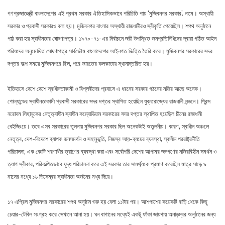
গণপ্রজাতন্ত্রী বাংলাদেশের এই প্রথম সরকার ঐতিহাসিকভাবে পরিচিতি পায় ‘মুজিবনগর সরকার’. নামে। অস্থায়ী
সরকার ও প্রবাসী সরকারও বলা হয়। মুজিবনগর বাংলার অস্থায়ী রাজধানীরও স্বীকৃতি পেয়েছিল। শপথ অনুষ্ঠানে
পাঠ করা হয় স্বাধীনতার ঘোষণাপত্র। ১৯৭০-৭১-এর নির্বাচনে জয়ী উপস্থিত জনপ্রতিনিধিদের দ্বারা গঠিত আইন
পরিষদের অনুমোদিত ঘোষণাপত্র সার্বভৌম বাংলাদেশের আইনগত ভিত্তি তৈরি করে। মুজিবনগর সরকারের সদর
দপ্তর অল্প সময়ে মুজিবনগরে ছিল, পরে ভারতের কলকাতায় স্থানান্তরিত হয়।
ইতিহাসে দেশে দেশে স্বাধীনতাকামী ও বিপ্লবীদের প্রবাসে এ ধরনের সরকার গঠনের নজির আছে অনেক।
পোল্যান্ডের স্বাধীনতাকামী প্রবাসী সরকারের সদর দপ্তর স্থাপিত হয়েছিল যুক্তরাজ্যের রাজধানী লন্ডনে। প্রিন্স
নরোদম সিহানুকের নেতৃত্বাধীন স্বাধীন কম্বোডিয়ান সরকারের সদর দপ্তর স্থাপিত হয়েছিল চীনের রাজধানী
বেইজিংয়ে। তবে এসব সরকারের তুলনায় মুজিবনগর সরকার ছিল অনেকটাই অতুলনীয়। কারণ, স্বাধীন অঞ্চলে
নেতৃত্ব, দেশ-বিদেশে ব্যাপক জনসমর্থন ও সহানুভূতি, নিজস্ব আয়-ব্যয়ের ব্যবস্থা, স্বাধীন পররাষ্ট্রনীতি
পরিচালনা, এক কোটি শরণার্থীর ত্রাণের ব্যবস্থা করা এবং সর্বোপরি দেশের আপামর জনগণের নজিরবিহীন সমর্থন ও
ত্যাগ স্বীকার, পরিকল্পিতভাবে যুদ্ধ পরিচালনা করে এই সরকার তার সামর্থ্যকে প্রমাণ করেছিল মাত্র সাড়ে ৯
মাসের মধ্যে ১৬ ডিসেম্বর স্বাধীনতা অর্জনের মধ্য দিয়ে।
১৭ এপ্রিল মুজিবনগর সরকারের শপথ অনুষ্ঠান শুরু হয় বেলা ১১টার পর। আশপাশের কয়েকটি বাড়ি থেকে কিছু
চেয়ার-টেবিল সংগ্রহ করে সেখানে আনা হয়। ঘন বাগানের মধ্যেই একটু ফাঁকা জায়গায় অনাড়ম্বর অনুষ্ঠানের জন্য