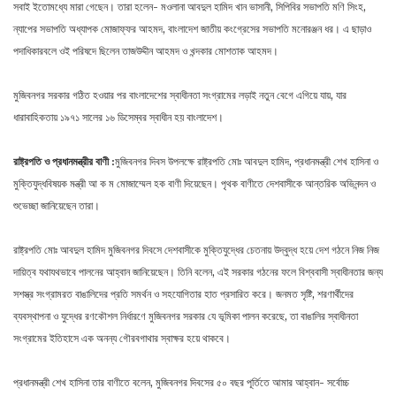
সবাই ইতোমধ্যে মারা গেছেন। তারা হলেন- মওলানা আবদুল হামিদ খান ভাসানী, সিপিবির সভাপতি মণি সিংহ,
ন্যাপের সভাপতি অধ্যাপক মোজাফ্‌ফর আহমদ, বাংলাদেশ জাতীয় কংগ্রেসের সভাপতি মনোরঞ্জন ধর। এ ছাড়াও
পদাধিকারবলে ওই পরিষদে ছিলেন তাজউদ্দীন আহমদ ও খন্দকার মোশতাক আহমদ।
মুজিবনগর সরকার গঠিত হওয়ার পর বাংলাদেশের স্বাধীনতা সংগ্রামের লড়াই নতুন বেগে এগিয়ে যায়, যার
ধারাবাহিকতায় ১৯৭১ সালের ১৬ ডিসেম্বর স্বাধীন হয় বাংলাদেশ।
রাষ্ট্রপতি
ও
প্রধানমন্ত্রীর
বাণী
:
মুজিবনগর দিবস উপলক্ষে রাষ্ট্রপতি মোঃ আবদুল হামিদ, প্রধানমন্ত্রী শেখ হাসিনা ও
মুক্তিযুদ্ধবিষয়ক মন্ত্রী আ ক ম মোজাম্মেল হক বাণী দিয়েছেন। পৃথক বাণীতে দেশবাসীকে আন্তরিক অভিনন্দন ও
শুভেচ্ছা জানিয়েছেন তারা।
রাষ্ট্রপতি মোঃ আবদুল হামিদ মুজিবনগর দিবসে দেশবাসীকে মুক্তিযুদ্ধের চেতনায় উদ্বুদ্ধ হয়ে দেশ গঠনে নিজ নিজ
দায়িত্ব যথাযথভাবে পালনের আহ্বান জানিয়েছেন। তিনি বলেন, এই সরকার গঠনের ফলে বিশ্ববাসী স্বাধীনতার জন্য
সশস্ত্র সংগ্রামরত বাঙালিদের প্রতি সমর্থন ও সহযোগিতার হাত প্রসারিত করে। জনমত সৃষ্টি, শরণার্থীদের
ব্যবস্থাপনা ও যুদ্ধের রণকৌশল নির্ধারণে মুজিবনগর সরকার যে ভূমিকা পালন করেছে, তা বাঙালির স্বাধীনতা
সংগ্রামের ইতিহাসে এক অনন্য গৌরবগাথার স্বাক্ষর হয়ে থাকবে।
প্রধানমন্ত্রী শেখ হাসিনা তার বাণীতে বলেন, মুজিবনগর দিবসের ৫০ বছর পূর্তিতে আমার আহ্বান- সর্বোচ্চ