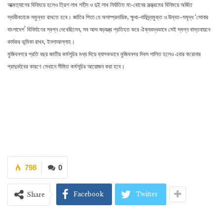
আত্মত্যাগের বিনিময়ে হলেও ত্রিশ লাখ শহীদ ও দুই লাখ নির্যাতিত মা-বোনের সল্ফ্ভ্রমের বিনিময়ে অর্জিত
স্বাধীনতাকে সমুন্নত রাখতে হবে। জাতির পিতা যে অসাম্প্রদায়িক, ক্ষুধা-দারিদ্র্যমুক্ত ও উন্নত-সমৃদ্ধ ‘সোনার
বাংলাদেশ’ বিনির্মাণের স্বপ্ন দেখেছিলেন, সব আশু ষড়যন্ত্র প্রতিহত করে ঐক্যবদ্ধভাবে সেই স্বপ্ন বাস্তবায়নে
কার্যকর ভূমিকা রাখব, ইনশাআল্লাহ।
মুজিবনগরে প্রতি বছর জাতীয় কর্মসূচির মধ্য দিয়ে ব্যাপকভাবে মুজিবনগর দিবস পালিত হলেও এবার করোনার
প্রাদুর্ভাবের কারণে সেখানে সীমিত কর্মসূচির আয়োজন করা হবে।
798
0
Facebook
Twitter
Share