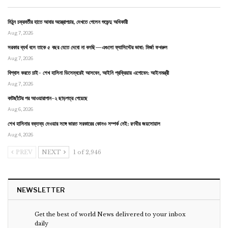
মিঠুন চক্রবর্তীর হাতে আবার অস্ত্রোপচার, দেখতে গেলেন শুভেন্দু অধিকারী
Aug 7, 2026
সরকার ব্যর্থ বলে তাকে ৫ বছর যেতে দেবো না বলছি—এগুলো ফ্যাসিস্টের ভাষা: মির্জা ফখরুল
Aug 7, 2026
বিশ্বাস করতে চাই- শেখ হাসিনা ডিসেম্বরেই আসবেন, আইনি প্রক্রিয়ায় এগোবেন: আইনমন্ত্রী
Aug 7, 2026
কাটছাঁটের পর আওয়ারাপান-২ ছাড়পত্র পেয়েছে
Aug 6, 2026
শেখ হাসিনার বক্তব্য দেওয়ার সঙ্গে ভারত সরকারের কোনও সম্পর্ক নেই: রণধীর জয়সোয়াল
Aug 4, 2026
PREV
NEXT
1 of 2,946
NEWSLETTER
Get the best of world News delivered to your inbox
daily