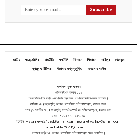
Subscribe
জাতীয়
আন্তর্জাতিক
রাজনীতি
অর্থনীতি
বিনোদন
শিক্ষাঙ্গন
সাহিত্য
খেলাধুলা
স্বাস্থ্য ও চিকিৎসা
বিজ্ঞান ও তথ্যপ্রযুক্তি
অপরাধ ও আইন
সম্পাদক: সুজন হালদার
রেজিস্ট্রেশন নাম্বার: ১৫২
তথ্য অধিদপ্তর, তথ্য ও সম্প্রচার মন্ত্রণালয়, গণপ্রজাতন্ত্রী বাংলাদেশ সরকার।
কার্যালয় ৭৪, (বেইজমেন্ট ) কনকর্ড এম্পোরিয়াম শপিং কমপ্লেক্স, কাটাবন, ঢাকা।
সেলস এন্ড মার্কেটিং: ৭৪, (বেইজমেন্ট ) কনকর্ড এম্পোরিয়াম শপিং কমপ্লেক্স, কাটাবন, ঢাকা।
ফোন : +৮৮০ ১৭১৭৫০৩২৬৬
ইমেইল : visionnews24desk@gmail.com, newsnetworkitv@gmail.com,
sujanhalder2041@gmail.com
সম্পাদক কর্তৃক ৭৪, কনকর্ড এম্পোরিয়াম শপিং কমপ্লেক্স থেকে প্রকাশিত।