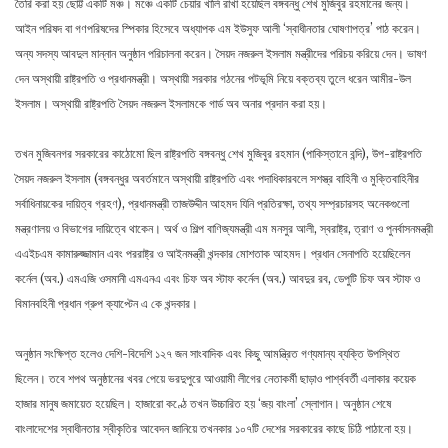
তৈরি করা হয় ছোট্ট একটি মঞ্চ। মঞ্চে একটি চেয়ার খালি রাখা হয়েছিল বঙ্গবন্ধু শেখ মুজিবুর রহমানের জন্য।
আইন পরিষদ বা গণপরিষদের স্পিকার হিসেবে অধ্যাপক এম ইউসুফ আলী ‘স্বাধীনতার ঘোষণাপত্র’ পাঠ করেন।
অন্য সদস্য আবদুল মান্নান অনুষ্ঠান পরিচালনা করেন। সৈয়দ নজরুল ইসলাম মন্ত্রীদের পরিচয় করিয়ে দেন। ভাষণ
দেন অস্থায়ী রাষ্ট্রপতি ও প্রধানমন্ত্রী। অস্থায়ী সরকার গঠনের পটভূমি নিয়ে বক্তব্য তুলে ধরেন আমীর-উল
ইসলাম। অস্থায়ী রাষ্ট্রপতি সৈয়দ নজরুল ইসলামকে গার্ড অব অনার প্রদান করা হয়।
তখন মুজিবনগর সরকারের কাঠোমো ছিল রাষ্ট্রপতি বঙ্গবন্ধু শেখ মুজিবুর রহমান (পাকিস্তানে বন্দি), উপ-রাষ্ট্রপতি
সৈয়দ নজরুল ইসলাম (বঙ্গবন্ধুর অবর্তমানে অস্থায়ী রাষ্ট্রপতি এবং পদাধিকারবলে সশস্ত্র বাহিনী ও মুক্তিবাহিনীর
সর্বাধিনায়কের দায়িত্ব গ্রহণ), প্রধানমন্ত্রী তাজউদ্দীন আহমদ যিনি প্রতিরক্ষা, তথ্য সম্প্রচারসহ অনেকগুলো
মন্ত্রণালয় ও বিভাগের দায়িত্বে থাকেন। অর্থ ও শিল্প বাণিজ্যমন্ত্রী এম মনসুর আলী, স্বরাষ্ট্র, ত্রাণ ও পুনর্বাসনমন্ত্রী
এএইচএম কামারুজ্জামান এবং পররাষ্ট্র ও আইনমন্ত্রী খন্দকার মোশতাক আহমদ। প্রধান সেনাপতি হয়েছিলেন
কর্নেল (অব.) এমএজি ওসমানী এমএনএ এবং চিফ অব স্টাফ কর্নেল (অব.) আবদুর রব, ডেপুটি চিফ অব স্টাফ ও
বিমানবহিনী প্রধান গ্রুপ ক্যাপ্টেন এ কে খন্দকার।
অনুষ্ঠান সংক্ষিপ্ত হলেও দেশি-বিদেশি ১২৭ জন সাংবাদিক এবং কিছু আমন্ত্রিত গণ্যমান্য ব্যক্তি উপস্থিত
ছিলেন। তবে শপথ অনুষ্ঠানের খবর পেয়ে ভরদুপুরে আওয়ামী লীগের নেতাকর্মী ছাড়াও পার্শ্ববর্তী এলাকার কয়েক
হাজার মানুষ জমায়েত হয়েছিল। হাজারো কণ্ঠে তখন উচ্চারিত হয় ‘জয় বাংলা’ স্লোগান। অনুষ্ঠান শেষে
বাংলাদেশের স্বাধীনতার স্বীকৃতির আবেদন জানিয়ে তখনকার ১০৭টি দেশের সরকারের কাছে চিঠি পাঠানো হয়।