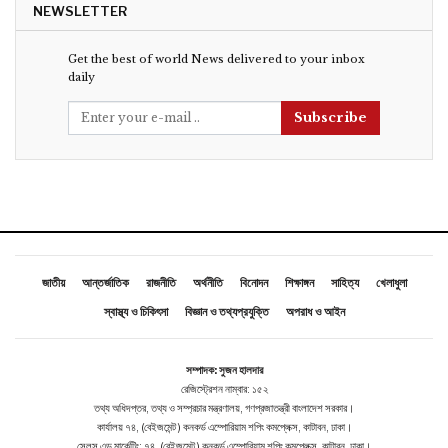
NEWSLETTER
Get the best of world News delivered to your inbox
daily
Subscribe
জাতীয়
আন্তর্জাতিক
রাজনীতি
অর্থনীতি
বিনোদন
শিক্ষাঙ্গন
সাহিত্য
খেলাধুলা
স্বাস্থ্য ও চিকিৎসা
বিজ্ঞান ও তথ্যপ্রযুক্তি
অপরাধ ও আইন
সম্পাদক: সুজন হালদার
রেজিস্ট্রেশন নাম্বার: ১৫২
তথ্য অধিদপ্তর, তথ্য ও সম্প্রচার মন্ত্রণালয়, গণপ্রজাতন্ত্রী বাংলাদেশ সরকার।
কার্যালয় ৭৪, (বেইজমেন্ট ) কনকর্ড এম্পোরিয়াম শপিং কমপ্লেক্স, কাটাবন, ঢাকা।
সেলস এন্ড মার্কেটিং: ৭৪, (বেইজমেন্ট ) কনকর্ড এম্পোরিয়াম শপিং কমপ্লেক্স, কাটাবন, ঢাকা।