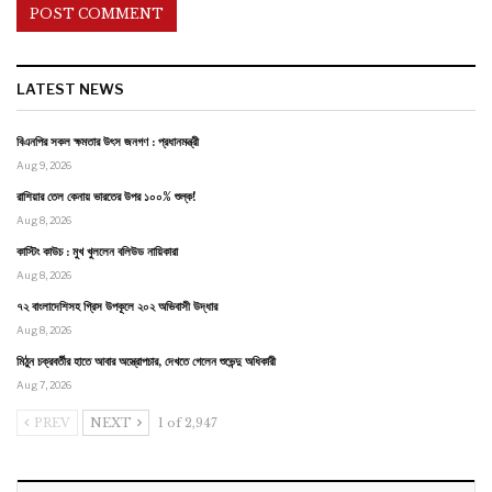
LATEST NEWS
বিএনপির সকল ক্ষমতার উৎস জনগণ : প্রধানমন্ত্রী
Aug 9, 2026
রাশিয়ার তেল কেনায় ভারতের উপর ১০০% শুল্ক!
Aug 8, 2026
কাস্টিং কাউচ : মুখ খুললেন বলিউড নায়িকারা
Aug 8, 2026
৭২ বাংলাদেশিসহ গ্রিস উপকূলে ২০২ অভিবাসী উদ্ধার
Aug 8, 2026
মিঠুন চক্রবর্তীর হাতে আবার অস্ত্রোপচার, দেখতে গেলেন শুভেন্দু অধিকারী
Aug 7, 2026
PREV
NEXT
1 of 2,947