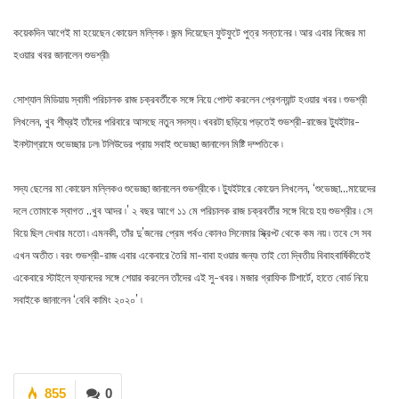
কয়েকদিন আগেই মা হয়েছেন কোয়েল মল্লিক ৷ জন্ম দিয়েছেন ফুটফুটে পুত্র সন্তানের ৷ আর এবার নিজের মা
হওয়ার খবর জানালেন শুভশ্রী৷
সোশ্যাল মিডিয়ায় স্বামী পরিচালক রাজ চক্রবর্তীকে সঙ্গে নিয়ে পোস্ট করলেন প্রেগন্যান্ট হওয়ার খবর ৷ শুভশ্রী
লিখলেন, খুব শীঘ্রই তাঁদের পরিবারে আসছে নতুন সদস্য ৷ খবরটা ছড়িয়ে পড়তেই শুভশ্রী-রাজের ট্যুইটার-
ইনস্টাগ্রামে শুভেচ্ছার ঢল৷ টলিউডের প্রায় সবাই শুভেচ্ছা জানালেন মিষ্টি দম্পতিকে ৷
সদ্য ছেলের মা কোয়েল মল্লিকও শুভেচ্ছা জানালেন শুভশ্রীকে ৷ ট্যুইটারে কোয়েল লিখলেন, ‘শুভেচ্ছা…মায়েদের
দলে তোমাকে স্বাগত ..খুব আদর ৷’ ২ বছর আগে ১১ মে পরিচালক রাজ চক্রবর্তীর সঙ্গে বিয়ে হয় শুভশ্রীর ৷ সে
বিয়ে ছিল দেখার মতো ৷ এমনকী, তাঁর দু’জনের প্রেম পর্বও কোনও সিনেমার স্ক্রিপ্ট থেকে কম নয় ৷ তবে সে সব
এখন অতীত ৷ বরং শুভশ্রী-রাজ এবার একেবারে তৈরি মা-বাবা হওয়ার জন্য৷ তাই তো দ্বিতীয় বিবাহবার্ষিকীতেই
একেবারে স্টাইলে ফ্যানদের সঙ্গে শেয়ার করলেন তাঁদের এই সু-খবর ৷ মজার গ্রাফিক টিশার্টে, হাতে বোর্ড নিয়ে
সবাইকে জানালেন ‘বেবি কামিং ২০২০’ ৷
855
0