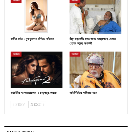
বিনোদন
বিনোদন
কাস্টিং কাউচ : মুখ খুললেন বলিউড নায়িকারা
মিঠুন চক্রবর্তীর হাতে আবার অস্ত্রোপচার, দেখতে
গেলেন শুভেন্দু অধিকারী
বিনোদন
বিনোদন
কাটছাঁটের পর আওয়ারাপান-২ ছাড়পত্র পেয়েছে
আইসিইউয়ে অমিতাভ বচ্চন
PREV
NEXT