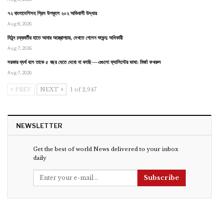
৭২ বাংলাদেশিসহ গ্রিস উপকূলে ২০২ অভিবাসী উদ্ধার
Aug 8, 2026
মিঠুন চক্রবর্তীর হাতে আবার অস্ত্রোপচার, দেখতে গেলেন শুভেন্দু অধিকারী
Aug 7, 2026
সরকার ব্যর্থ বলে তাকে ৫ বছর যেতে দেবো না বলছি—এগুলো ফ্যাসিস্টের ভাষা: মির্জা ফখরুল
Aug 7, 2026
PREV
NEXT
1 of 2,947
NEWSLETTER
Get the best of world News delivered to your inbox
daily
Subscribe