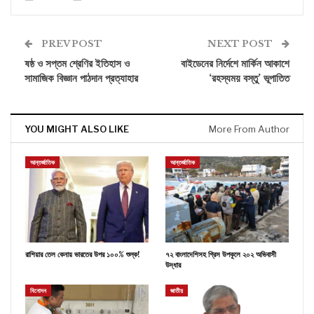
PREV POST
NEXT POST
ষষ্ঠ ও সপ্তম শ্রেণির ইতিহাস ও
বাইডেনের নির্দেশে মার্কিন আকাশে
সামাজিক বিজ্ঞান পাঠদান প্রত্যাহার
‘রহস্যময় বস্তু’ ভূপাতিত
YOU MIGHT ALSO LIKE
More From Author
আন্তর্জাতিক
আন্তর্জাতিক
রাশিয়ার তেল কেনায় ভারতের উপর ১০০% শুল্ক!
৭২ বাংলাদেশিসহ গ্রিস উপকূলে ২০২ অভিবাসী
উদ্ধার
বিনোদন
জাতীয়