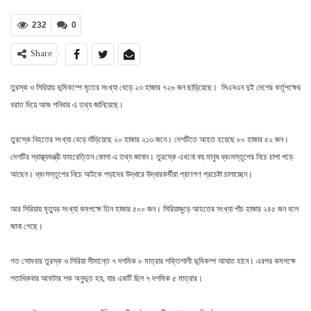
232
0
Share
তুরস্ক ও সিরিয়ায় ভূমিকম্পে মৃতের সংখ্যা বেড়ে ২৩ হাজার ৭২৬ জন ছাড়িয়েছে। সিএনএন দুই দেশের কর্তৃপক্ষের
বরাত দিয়ে আজ শনিবার এ তথ্য জানিয়েছে।
তুরস্কে নিহতের সংখ্যা বেড়ে দাঁড়িয়েছে ২০ হাজার ২১৩ জনে। দেশটিতে আহত হয়েছে ৮০ হাজার ৫২ জন।
দেশটির স্বাস্থ্যমন্ত্রী ফাহরেত্তিন কোসা এ তথ্য জানান। তুরস্কে এখনো বহু মানুষ ধ্বংসস্তূপের নিচে চাপা পড়ে
আছেন। ধ্বংসস্তূপের নিচে আটকে পড়াদের উদ্ধারে উদ্ধারকর্মীরা প্রাণপণ প্রচেষ্টা চালাচ্ছেন।
আর সিরিয়ায় মৃত্যুর সংখ্যা কমপক্ষে তিন হাজার ৫০০ জন। সিরিয়াজুড়ে আহতের সংখ্যা পাঁচ হাজার ২৪৫ জন বলে
জানা গেছে।
গত সোমবার তুরস্ক ও সিরিয়া সীমান্তে ৭ দশমিক ৮ মাত্রার শক্তিশালী ভূমিকম্প আঘাত হানে। এরপর কমপক্ষে
শতাধিকবার আফটার শক অনুভূত হয়, যার একটি ছিল ৭ দশমিক ৫ মাত্রার।