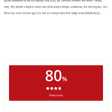
তুরস্কে উদ্ধারকাজে বড় বাধা হয়ে দাঁড়িয়েছে তীব্র ঠাণ্ডা, বৃষ্টি, যোগাযোগে বিপর্যয়সহ নানা সমস্যা। আশ্রয়,
খাবার, পানি, জ্বালানি ও বিদ্যুতের অভাবে চরম দুর্দশায় রয়েছেন উপদ্রুত এলাকাগুলোর বেঁচে থাকা মানুষেরা। ফলে
তাঁদের মধ্য থেকেও অনেকের মৃত্যু হতে পারে বলে আশঙ্কা করছে বিশ্ব স্বাস্থ্য সংস্থা (ডব্লিউএইচও)।
80
%
Awesome