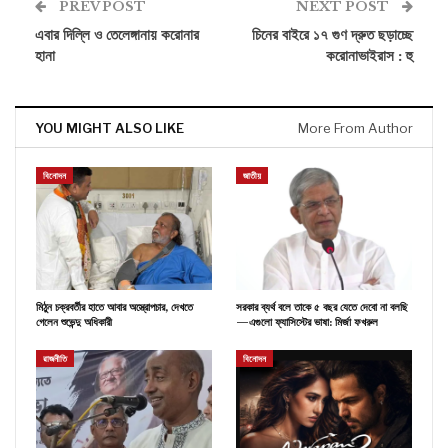
PREV POST
NEXT POST
এবার দিল্লি ও তেলেঙ্গানায় করোনার
চিনের বাইরে ১৭ গুণ দ্রুত ছড়াচ্ছে
হানা
করোনাভাইরাস : হু
YOU MIGHT ALSO LIKE
More From Author
বিনোদন
জাতীয়
মিঠুন চক্রবর্তীর হাতে আবার অস্ত্রোপচার, দেখতে
সরকার ব্যর্থ বলে তাকে ৫ বছর যেতে দেবো না বলছি
গেলেন শুভেন্দু অধিকারী
—এগুলো ফ্যাসিস্টের ভাষা: মির্জা ফখরুল
রাজনীতি
বিনোদন