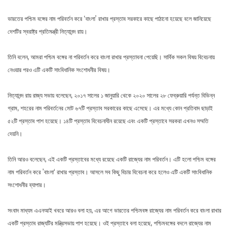
ভারতের পশ্চিম বঙ্গের নাম পরিবর্তন করে ‘বাংলা’ রাখার প্রস্তাব সরকারে কাছে পাঠানো হয়েছে বলে জানিয়েছে
দেশটির স্বরাষ্ট্র প্রতিমন্ত্রী নিত্যানন্দ রায়।
তিনি বলেন, আমরা পশ্চিম বঙ্গের না পরিবর্তন করে বাংলা রাখার প্রস্তাবনা পেয়েছি। সার্বিক সকল বিষয় বিবেচনায়
নেওয়ার পরও এটি একটি সাংবিধানিক সংশোধনীর বিষয়।
নিত্যানন্দ রায় রাজ্য সভায় বলেছেন, ২০১৭ সালের ১ জানুয়ারি থেকে ২০২০ সালের ২৮ ফেব্রুয়ারি পর্যন্ত বিভিন্ন
গ্রাম, শহরের নাম পরিবর্তনের মোট ৬৭টি প্রস্তাব সরকারের কাছে এসেছে। এর মধ্যে কোন প্রতিবাদ ছাড়াই
৫২টি প্রস্তাব পাশ হয়েছে। ১৪টি প্রস্তাব বিবেচনাধীন রয়েছে এবং একটি প্রস্তাবে সরকরা এখনও সম্মতি
দেয়নি।
তিনি আরও বলেছেন, এই একটি প্রস্তাবের মধ্যে রয়েছে একটি রাজ্যের নাম পরিবর্তন। এটি হলো পশ্চিম বঙ্গের
নাম পরিবর্তন করে ’বাংলা‘ রাখার প্রস্তাব। আসলে সব কিছু বিচার বিবেচনা করে হলেও এটি একটি সাংবিধানিক
সংশোধনীর ব্যাপার।
সংবাদ মাধ্যম এএনআই খবরে আরও বলা হয়, এর আগে ভারতের পশ্চিমবঙ্গ রাজ্যের নাম পরিবর্তন করে বাংলা রাখার
একটি প্রস্তাব রাজ্যটির মন্ত্রিসভায় পাশ হয়েছে। ওই প্রস্তাবে বলা হয়েছে, পশ্চিমবঙ্গের বদলে রাজ্যের নাম