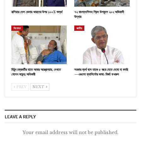
রাশিয়ার তেল কেনায় ভারতের উপর ১০০% শুল্ক!
৭২ বাংলাদেশিসহ গ্রিস উপকূলে ২০২ অভিবাসী
উদ্ধার
বিনোদন
জাতীয়
মিঠুন চক্রবর্তীর হাতে আবার অস্ত্রোপচার, দেখতে
সরকার ব্যর্থ বলে তাকে ৫ বছর যেতে দেবো না বলছি
গেলেন শুভেন্দু অধিকারী
—এগুলো ফ্যাসিস্টের ভাষা: মির্জা ফখরুল
PREV
NEXT
LEAVE A REPLY
Your email address will not be published.