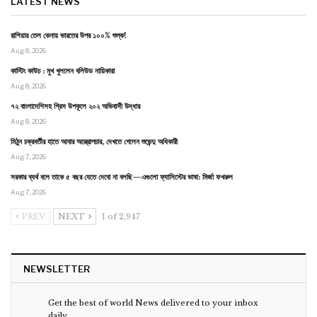
LATEST NEWS
রাশিয়ার তেল কেনায় ভারতের উপর ১০০% শুল্ক!
Aug 8, 2026
কাস্টিং কাউচ : মুখ খুললেন বলিউড নায়িকারা
Aug 8, 2026
৭২ বাংলাদেশিসহ গ্রিস উপকূলে ২০২ অভিবাসী উদ্ধার
Aug 8, 2026
মিঠুন চক্রবর্তীর হাতে আবার অস্ত্রোপচার, দেখতে গেলেন শুভেন্দু অধিকারী
Aug 7, 2026
সরকার ব্যর্থ বলে তাকে ৫ বছর যেতে দেবো না বলছি—এগুলো ফ্যাসিস্টের ভাষা: মির্জা ফখরুল
Aug 7, 2026
PREV
NEXT
1 of 2,947
NEWSLETTER
Get the best of world News delivered to your inbox
daily