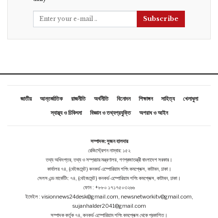
Subscribe
জাতীয়
আন্তর্জাতিক
রাজনীতি
অর্থনীতি
বিনোদন
শিক্ষাঙ্গন
সাহিত্য
খেলাধুলা
স্বাস্থ্য ও চিকিৎসা
বিজ্ঞান ও তথ্যপ্রযুক্তি
অপরাধ ও আইন
সম্পাদক: সুজন হালদার
রেজিস্ট্রেশন নাম্বার: ১৫২
তথ্য অধিদপ্তর, তথ্য ও সম্প্রচার মন্ত্রণালয়, গণপ্রজাতন্ত্রী বাংলাদেশ সরকার।
কার্যালয় ৭৪, (বেইজমেন্ট ) কনকর্ড এম্পোরিয়াম শপিং কমপ্লেক্স, কাটাবন, ঢাকা।
সেলস এন্ড মার্কেটিং: ৭৪, (বেইজমেন্ট ) কনকর্ড এম্পোরিয়াম শপিং কমপ্লেক্স, কাটাবন, ঢাকা।
ফোন : +৮৮০ ১৭১৭৫০৩২৬৬
ইমেইল : visionnews24desk@gmail.com, newsnetworkitv@gmail.com,
sujanhalder2041@gmail.com
সম্পাদক কর্তৃক ৭৪, কনকর্ড এম্পোরিয়াম শপিং কমপ্লেক্স থেকে প্রকাশিত।