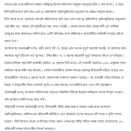
দপ্তরে শুরু হওয়া জাতিসংঘ সাধারণ পরিষদের বিশেষ অধিবেশনে ভার্চুয়াল বক্তৃতায় তিনি এ কথা বলেন। এ সময়
তিনি জাতিসংঘকে দুর্বল করে এমন ভূ-রাজনৈতিক প্রতিদ্বন্দ্বিতার অনুমোদন না দেয়ারও আহ্বান জানান।
তিনি আরো বলেন, আমাদের অবশ্যই জাতিসংঘকে দুর্বল করে এমন কোন ভূ-রাজনৈতিক প্রতিদ্বন্দ্বিতার অনুমোদন
দেয়া উচিৎ নয়। আমরা এটা পূর্ববর্তীদের কাছ থেকে পেয়েছি। এজন্য তাদের কাছে আমরা ঋণী এবং ভবিষ্যৎ
প্রজন্মের জন্য আমাদেরও জাতিসংঘকে একটি সত্যিকার অর্থে সার্বিকভাবে আন্তর্জাতিক কার্যকরী সংস্থায় পরিণত
করতে হবে।
বাংলাদেশের প্রধানমন্ত্রী বলেন, আমি বলতে চাই যে, আমরা এমন অনেক মুহূর্ত প্রত্যক্ষ করেছি, যা আমাদের মানব
সভ্যতার নতুন ইতিহাস গড়ে তুলেছে। ইউএনজিএ ৭৫ এ ধরনের আরেকটি মুহূর্ত আমাদের সামনে এনে দিয়েছে।
চলমান বৈশ্বিক প্রাণঘাতী মহামারী কোভিড-১৯ প্রসঙ্গে তিনি বলেন, এই মহামারী আমাদের ২০৩০ এজেন্ডার লক্ষ্য
অর্জনকে আরো কঠিন করে দিয়েছে। চলমান মহামারীসহ বর্তমান সময়ের চ্যালেঞ্জ বিশ্বব্যাপী ছড়িয়ে পড়েছে এবং
আন্তর্জাতিক ক্ষেত্রে এ ধরনের সংকট মোকাবেলার অক্ষমতা প্রকাশ পেয়েছে। এই মহামারী দেখিয়ে দিয়েছে যে
উন্নত ও উন্নয়নশীল উভয় দেশকেই পূর্বের যে কোন সময়ের চেয়ে জাতিসংঘকে এখন বেশি প্রয়োজন।
প্রধানমন্ত্রী বলেন, বাংলাদেশ জাতিসংঘের নেতৃত্বে পরিচালিত বিভিন্ন উন্নয়ন কার্যক্রমে অনেক উপকৃত হয়েছে।
তাই বাংলাদেশ জাতিসংঘের কাছে ঋণী।
শান্তিরক্ষী সম্পর্কে প্রধানমন্ত্রী বলেন, বিশ্বব্যাপী শান্তি বজায় রাখতে সহায়তা করার জন্য বাংলাদেশ
প্রতিশ্রুতিবদ্ধ। জাতিসংঘের শান্তিরক্ষী বাহিনীতে এখন আমাদের দেশের সবচেয়ে বেশি সৈন্য ও পুলিশ সদস্য
রয়েছে। তিনি উল্লেখ করেন যে বিশ্বের সংঘাত প্রবণ দেশগুলোর শান্তি নিশ্চিত করার লক্ষ্যে বাংলাদেশের ১৫০
শান্তিরক্ষী সদস্য তাদের জীবন উৎসর্গ করেছেন।