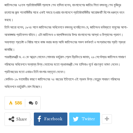
জাতিসংঘের ৭৫তম প্রতিষ্ঠাবার্ষিকী প্রসঙ্গে শেখ হাসিনা বলেন, বাংলাদেশের জাতির পিতা বঙ্গবন্ধু শেখ মুজিবুর
রহমানের জন্ম শতবার্ষিকীর সাথে একই সময়ে হওয়ায় বাংলাদেশে প্রতিষ্ঠাবার্ষিকীর আয়োজনটি বিশেষ গুরুত্ব বহন
করছে।
তিনি আরো বলেন, ১৯৭৪ সালে জাতিসংঘের অধিবেশনে বঙ্গবন্ধু বলেছিলেন যে, জাতিসংঘ ভবিষ্যতে মানুষের আশা-
আকাঙ্ক্ষার প্রতিফলন ঘটাবে। এটা জাতিসংঘ ও বহুপাক্ষিকতার উপর বাংলাদেশের আস্থা ও বিশ্বাসের প্রমাণ।
অক্লান্ত প্রচেষ্টা ও নিষ্ঠার সাথে কাজ করার জন্য আমি জাতিসংঘের সকল কর্মকর্তা ও সংস্থাগুলোর প্রতি শ্রদ্ধা
জানাচ্ছি।
পররাষ্ট্রমন্ত্রী ড. এ কে আব্দুল মোমেন সোমবার ভার্চুয়াল প্রেস ব্রিফিংয়ে জানান, ২৬ সেপ্টেম্বর জাতিসংঘ সাধারণ
পরিষদের অধিবেশনে অন্যান্য বিশ্ব নেতাদের মতো প্রধানমন্ত্রী শেখ হাসিনাও পূর্বে ধারণকৃত ভাষণ দেবেন।
প্রতিবছরের মতো এবারও তিনি বাংলায় বক্তৃতা দেবেন।
কোভিড-১৯ মহামারীর কারণে জাতিসংঘের ৭৫ বছরের ইতিহাসে এই প্রথম বিশ্ব নেতৃবৃন্দ সাধারণ পরিষদের
অধিবেশনে ভার্চুয়ালি যোগ দিচ্ছেন।
586
0
Facebook
Twitter
Share