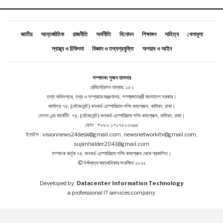
জাতীয়
আন্তর্জাতিক
রাজনীতি
অর্থনীতি
বিনোদন
শিক্ষাঙ্গন
সাহিত্য
খেলাধুলা
স্বাস্থ্য ও চিকিৎসা
বিজ্ঞান ও তথ্যপ্রযুক্তি
অপরাধ ও আইন
সম্পাদক: সুজন হালদার
রেজিস্ট্রেশন নাম্বার: ১৫২
তথ্য অধিদপ্তর, তথ্য ও সম্প্রচার মন্ত্রণালয়, গণপ্রজাতন্ত্রী বাংলাদেশ সরকার।
কার্যালয় ৭৪, (বেইজমেন্ট ) কনকর্ড এম্পোরিয়াম শপিং কমপ্লেক্স, কাটাবন, ঢাকা।
সেলস এন্ড মার্কেটিং: ৭৪, (বেইজমেন্ট ) কনকর্ড এম্পোরিয়াম শপিং কমপ্লেক্স, কাটাবন, ঢাকা।
ফোন : +৮৮০ ১৭১৭৫০৩২৬৬
ইমেইল : visionnews24desk@gmail.com, newsnetworkitv@gmail.com,
sujanhalder2041@gmail.com
সম্পাদক কর্তৃক ৭৪, কনকর্ড এম্পোরিয়াম শপিং কমপ্লেক্স থেকে প্রকাশিত।
© সর্বস্বত্ব স্বত্বাধিকার সংরক্ষিত ২০২২
Developed by:
Datacenter Information Technology
a professional IT services company