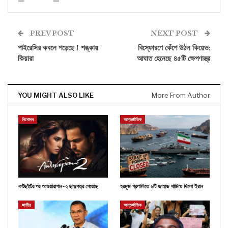
PREV POST
NEXT POST
পাইরেসির কবলে পড়েছে ! শঙ্কায়
বিস্ফোরণে কেঁপে উঠল কিয়েভ:
কিয়ারা
আঘাত হেনেছে ৪৫টি ক্ষেপণাস্ত্র
YOU MIGHT ALSO LIKE
More From Author
বিনোদন
আন্তর্জাতিক
কাটছাঁটের পর আওয়ারাপান-২ ছাড়পত্র পেয়েছে
হরমুজ প্রণালিতে ৬টি জাহাজ থামিয়ে দিলো ইরান
জাতীয়
আন্তর্জাতিক