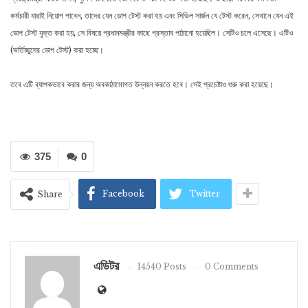
কর্মচারী যারাই নিয়োগ পাবেন, তাদের যেন ডোপ টেস্ট করা হয় এবং সিভিল সার্জন যে টেস্ট করেন, সেখানে যেন এই
ডোপ টেস্ট যুক্ত করা হয়, সে বিষয়ে প্রধানমন্ত্রীর কাছে প্রস্তাব পাঠানো হয়েছিল। সেটিও চলে এসেছে। এটিও
(ভর্তিচ্ছুদের ডোপ টেস্ট) করা হচ্ছে।
তবে এটি ব্যাপকভাবে করার জন্য অবকাঠামোগত উন্নয়ন করতে হবে। সেই প্রচেষ্টাও শুরু করা হয়েছে।
375
0
Facebook
Twitter
Share
এডিটর
14540 Posts
0 Comments