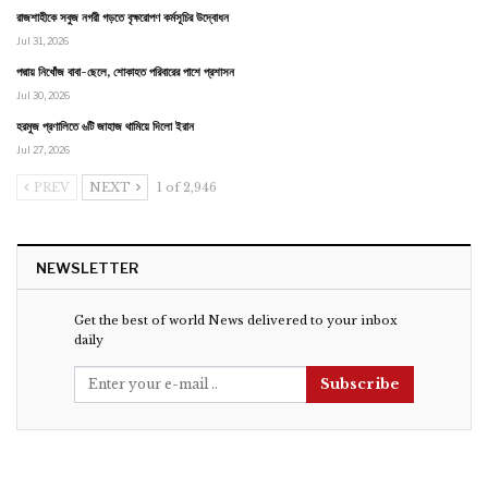
রাজশাহীকে সবুজ নগরী গড়তে বৃক্ষরোপণ কর্মসূচির উদ্বোধন
Jul 31, 2026
পদ্মায় নিখোঁজ বাবা-ছেলে, শোকাহত পরিবারের পাশে প্রশাসন
Jul 30, 2026
হরমুজ প্রণালিতে ৬টি জাহাজ থামিয়ে দিলো ইরান
Jul 27, 2026
PREV
NEXT
1 of 2,946
NEWSLETTER
Get the best of world News delivered to your inbox
daily
Subscribe