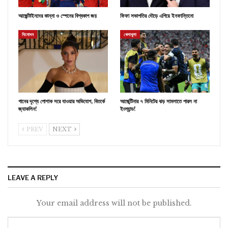
আর্জেন্টাইনদের কান্না ও স্পেনের বিশ্বকাপ জয়
ফিফা সভাপতির দৌড়ে এগিয়ে ইনফান্তিনো
বিনোদন
খেলাধুলা
গানের দৃশ্যে পোশাক সরে যাওয়ার অভিযোগ, বিতর্কে
আর্জেন্টিনার ৭ মিনিটের ঝড় সামলাতে পারল না
জ্যাকলিন!
ইংল্যান্ড!
PREV
NEXT
LEAVE A REPLY
Your email address will not be published.