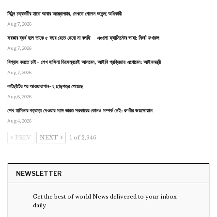
মিঠুন চক্রবর্তীর হাতে আবার অস্ত্রোপচার, দেখতে গেলেন শুভেন্দু অধিকারী
Aug 7, 2026
সরকার ব্যর্থ বলে তাকে ৫ বছর যেতে দেবো না বলছি—এগুলো ফ্যাসিস্টের ভাষা: মির্জা ফখরুল
Aug 7, 2026
বিশ্বাস করতে চাই- শেখ হাসিনা ডিসেম্বরেই আসবেন, আইনি প্রক্রিয়ায় এগোবেন: আইনমন্ত্রী
Aug 7, 2026
কাটছাঁটের পর আওয়ারাপান-২ ছাড়পত্র পেয়েছে
Aug 6, 2026
শেখ হাসিনার বক্তব্য দেওয়ার সঙ্গে ভারত সরকারের কোনও সম্পর্ক নেই: রণধীর জয়সোয়াল
Aug 4, 2026
PREV
NEXT
1 of 2,946
NEWSLETTER
Get the best of world News delivered to your inbox
daily