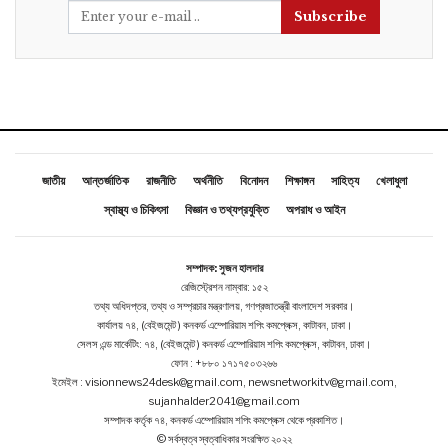
Subscribe
জাতীয়
আন্তর্জাতিক
রাজনীতি
অর্থনীতি
বিনোদন
শিক্ষাঙ্গন
সাহিত্য
খেলাধুলা
স্বাস্থ্য ও চিকিৎসা
বিজ্ঞান ও তথ্যপ্রযুক্তি
অপরাধ ও আইন
সম্পাদক: সুজন হালদার
রেজিস্ট্রেশন নাম্বার: ১৫২
তথ্য অধিদপ্তর, তথ্য ও সম্প্রচার মন্ত্রণালয়, গণপ্রজাতন্ত্রী বাংলাদেশ সরকার।
কার্যালয় ৭৪, (বেইজমেন্ট ) কনকর্ড এম্পোরিয়াম শপিং কমপ্লেক্স, কাটাবন, ঢাকা।
সেলস এন্ড মার্কেটিং: ৭৪, (বেইজমেন্ট ) কনকর্ড এম্পোরিয়াম শপিং কমপ্লেক্স, কাটাবন, ঢাকা।
ফোন : +৮৮০ ১৭১৭৫০৩২৬৬
ইমেইল : visionnews24desk@gmail.com, newsnetworkitv@gmail.com,
sujanhalder2041@gmail.com
সম্পাদক কর্তৃক ৭৪, কনকর্ড এম্পোরিয়াম শপিং কমপ্লেক্স থেকে প্রকাশিত।
© সর্বস্বত্ব স্বত্বাধিকার সংরক্ষিত ২০২২