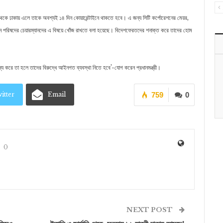
শ থেকে ঢাকায় এলে তাকে অবশ্যই ১৪ দিন কোয়ারেন্টাইনে থাকতে হবে। এ জন্য সিটি কর্পোরেশনের মেয়র,
িয়ন পরিষদের চেয়ারম্যানদের এ বিষয়ে খোঁজ রাখতে বলা হয়েছে। বিদেশফেরতদের শনাক্ত করে তাদের হোম
ান্য করে তা হলে তাদের বিরুদ্ধে আইনগত ব্যবস্থা নিতে হবে’-যোগ করেন প্রধানমন্ত্রী।
itter
Email
759
0
0
NEXT POST