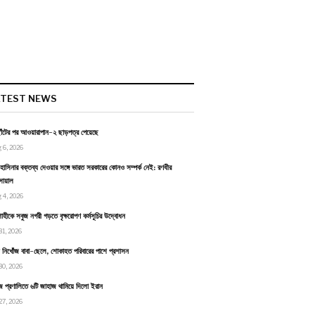
ATEST NEWS
াঁটের পর আওয়ারাপান-২ ছাড়পত্র পেয়েছে
 6, 2026
হাসিনার বক্তব্য দেওয়ার সঙ্গে ভারত সরকারের কোনও সম্পর্ক নেই: রণধীর
োয়াল
 4, 2026
াহীকে সবুজ নগরী গড়তে বৃক্ষরোপণ কর্মসূচির উদ্বোধন
31, 2026
ায় নিখোঁজ বাবা-ছেলে, শোকাহত পরিবারের পাশে প্রশাসন
30, 2026
জ প্রণালিতে ৬টি জাহাজ থামিয়ে দিলো ইরান
27, 2026