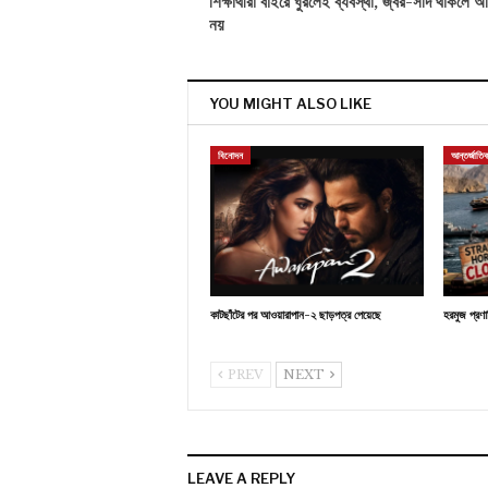
শিক্ষার্থীরা বাইরে ঘুরলেই ব্যবস্থা, জ্বর-সর্দি থাকলে
নয়
YOU MIGHT ALSO LIKE
বিনোদন
আন্তর্জাতি
কাটছাঁটের পর আওয়ারাপান-২ ছাড়পত্র পেয়েছে
হরমুজ প্রণ
PREV
NEXT
LEAVE A REPLY