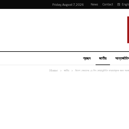
News
Contact
Engl
Friday, August 7, 2026
প্রচ্ছদ
জাতীয়
আন্তর্জাতি
Home
জাতীয়
বিদেশ ফেরতদের ১৪ দিন কোয়ারেন্টাইন বাধ্যতামূলক করল সরক