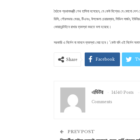
বৈঠকে প্রধানমন্ত্রী শেখ হাসিনা বলেছেন, যে কেউ বিশ্বের যে কোনো দে
ডিসি, পৌরসভার মেয়র, টিএনও, উপজেলা চেয়ারম্যান, সিভিল সার্জন, ইউন
কোয়ারেন্টাইনে রাখার ব্যবস্থা করতে বলা হয়েছে।
সরকারি এ নির্দেশ না মানলে ব্যবস্থা নেয়া হবে। ‘কেউ যদি এই নির্দেশ অম
Facebook
Tw
Share
এডিটর
14540 Posts
Comments
PREV POST