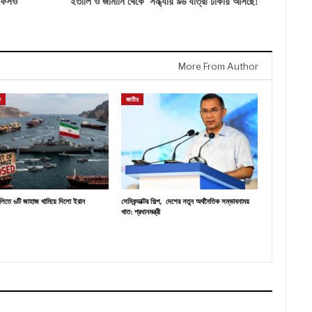
 অফিসও
ইতালি ও জার্মানি থেকে সন্ধ্যায় ৯৬ যাত্রী ঢাকায় আসছে!
More From Author
ক
জাতীয়
ালিতে ৬টি জাহাজ থামিয়ে দিলো ইরান
সেমিকন্ডাক্টর শিল্প, দেশের নতুন অর্থনৈতিক সম্ভাবনাময়
খাত: প্রধানমন্ত্রী