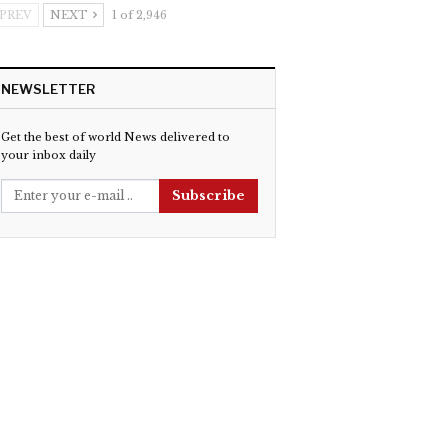
PREV
NEXT
1 of 2,946
NEWSLETTER
Get the best of world News delivered to
your inbox daily
Subscribe