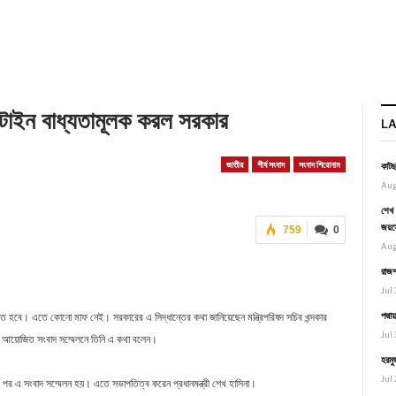
্টাইন বাধ্যতামূলক করল সরকার
L
জাতীয়
শীর্ষ সংবাদ
সংবাদ শিরোনাম
কাটছ
Aug
শেখ 
জয়স
759
0
Aug
রাজশ
Jul 
পদ্ম
কতে হবে। এতে কোনো মাফ নেই। সরকারের এ সিদ্ধান্তের কথা জানিয়েছেন মন্ত্রিপরিষদ সচিব খন্দকার
Jul 
ে আয়োজিত সংবাদ সম্মেলনে তিনি এ কথা বলেন।
হরমু
Jul 
ঠকের পর এ সংবাদ সম্মেলন হয়। এতে সভাপতিত্ব করেন প্রধানমন্ত্রী শেখ হাসিনা।