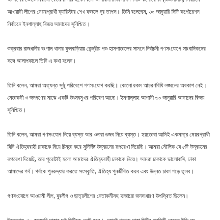
আওয়ামী লীগের মেয়রপ্রার্থী ব্যারিস্টার শেখ ফজলে নূর তাপস। তিনি বলেছেন, ৩০ জানুয়ারি সিটি কর্পোরেশন
নির্বাচনে ইনশাল্লাহ বিজয় আমাদের সুনিশ্চিত।
শুক্রবার রাজধানীর বংশাল থানার ফুলবাড়িয়ায় কেন্দ্রীয় পশু হাসপাতালের সামনে নির্বাচনী গণসংযোগে সাংবাদিকদের
সঙ্গে আলাপকালে তিনি এ কথা বলেন।
তিনি বলেন, আমরা অত্যন্ত সুষ্ঠু পরিবেশে গণসংযোগ করছি। কোনো রকম আচরণবিধি লঙ্ঘনের অবকাশ নেই।
নেতাকর্মী ও জনগণের মাঝে একটি উৎসবমুখর পরিবেশ আছে। ইনশাল্লাহ আগামী ৩০ জানুয়ারি আমাদের বিজয়
সুনিশ্চিত।
তিনি বলেন, আমরা গণসংযোগ নিয়ে ব্যস্ত আর ওনারা গুজব নিয়ে ব্যস্ত। হয়তোবা আমিই একমাত্র মেয়রপ্রার্থী
যিনি ঐতিহ্যবাহী ঢাকাকে নিয়ে চিন্তা করে সুনির্দিষ্ট উন্নয়নের রূপরেখা দিয়েছি। আমরা মৌলিক যে ৫টি উন্নয়নের
রূপরেখা দিয়েছি, তার পুরোটাই হলো আমাদের ঐতিহ্যবাহী ঢাকাকে নিয়ে। আমরা ঢাকাকে ভালোবাসি, ঢাকা
আমাদের গর্ব। গর্বকে পুনরুদ্ধার করতে সংস্কৃতি, ঐতিহ্য পুনর্জীবিত করব এবং উন্নত ঢাকা গড়ে তুলব।
গণসংযোগে আওয়ামী লীগ, যুবলীগ ও ছাত্রলীগের নেতাকর্মীসহ হাজারো জনসাধারণ উপস্থিত ছিলেন।