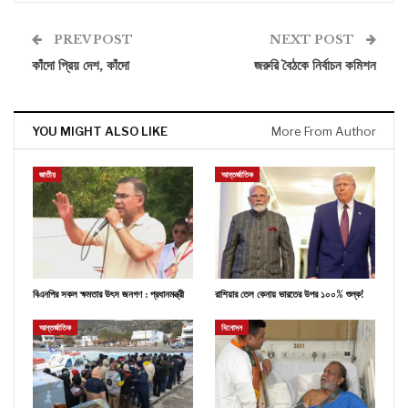
PREV POST
NEXT POST
কাঁদো প্রিয় দেশ, কাঁদো
জরুরি বৈঠকে নির্বাচন কমিশন
YOU MIGHT ALSO LIKE
More From Author
জাতীয়
আন্তর্জাতিক
বিএনপির সকল ক্ষমতার উৎস জনগণ : প্রধানমন্ত্রী
রাশিয়ার তেল কেনায় ভারতের উপর ১০০% শুল্ক!
আন্তর্জাতিক
বিনোদন