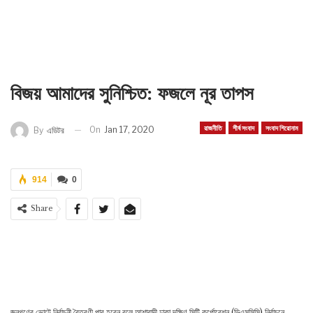
বিজয় আমাদের সুনিশ্চিত: ফজলে নূর তাপস
রাজনীতি
শীর্ষ সংবাদ
সংবাদ শিরোনাম
On
Jan 17, 2020
By
এডিটর
914
0
Share
জনগণের ভোটে নির্বাচনী বৈতরণী পার হবেন বলে আশাবাদী ঢাকা দক্ষিণ সিটি কর্পোরেশন (ডিএসসিসি) নির্বাচনে