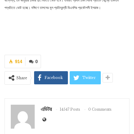
উল্লেখ্য, ৩০ জানুয়ারি ঢাকার দুই সিটিতে ভোট হবে। এবারই প্রথম ঢাকা সিটির প্রতিটি কেন্দ্রে ইভিএম
পদ্ধতিতে ভোট হচ্ছে। দক্ষিণে তাপসের মূল প্রতিদ্বন্দ্বী বিএনপির প্রকৌশলী ইশরাক।
914
0
Facebook
Twitter
Share
এডিটর
14547 Posts
0 Comments