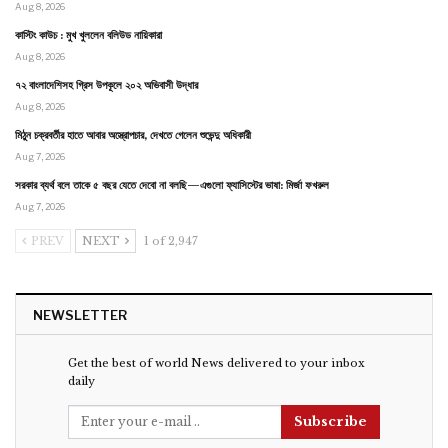
Aug 8, 2026
কাস্টিং কাউচ : মুখ খুললেন বলিউড নায়িকারা
Aug 8, 2026
৭২ বাংলাদেশিসহ গ্রিস উপকূলে ২০২ অভিবাসী উদ্ধার
Aug 8, 2026
মিঠুন চক্রবর্তীর হাতে আবার অস্ত্রোপচার, দেখতে গেলেন শুভেন্দু অধিকারী
Aug 7, 2026
সরকার ব্যর্থ বলে তাকে ৫ বছর যেতে দেবো না বলছি—এগুলো ফ্যাসিস্টের ভাষা: মির্জা ফখরুল
Aug 7, 2026
PREV
NEXT
1 of 2,947
NEWSLETTER
Get the best of world News delivered to your inbox
daily
Subscribe