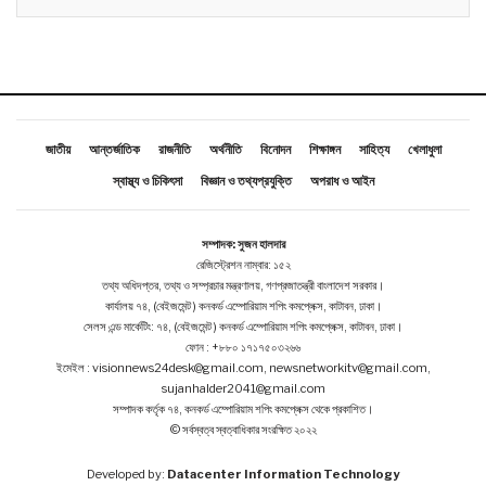
জাতীয়
আন্তর্জাতিক
রাজনীতি
অর্থনীতি
বিনোদন
শিক্ষাঙ্গন
সাহিত্য
খেলাধুলা
স্বাস্থ্য ও চিকিৎসা
বিজ্ঞান ও তথ্যপ্রযুক্তি
অপরাধ ও আইন
সম্পাদক: সুজন হালদার
রেজিস্ট্রেশন নাম্বার: ১৫২
তথ্য অধিদপ্তর, তথ্য ও সম্প্রচার মন্ত্রণালয়, গণপ্রজাতন্ত্রী বাংলাদেশ সরকার।
কার্যালয় ৭৪, (বেইজমেন্ট ) কনকর্ড এম্পোরিয়াম শপিং কমপ্লেক্স, কাটাবন, ঢাকা।
সেলস এন্ড মার্কেটিং: ৭৪, (বেইজমেন্ট ) কনকর্ড এম্পোরিয়াম শপিং কমপ্লেক্স, কাটাবন, ঢাকা।
ফোন : +৮৮০ ১৭১৭৫০৩২৬৬
ইমেইল : visionnews24desk@gmail.com, newsnetworkitv@gmail.com,
sujanhalder2041@gmail.com
সম্পাদক কর্তৃক ৭৪, কনকর্ড এম্পোরিয়াম শপিং কমপ্লেক্স থেকে প্রকাশিত।
© সর্বস্বত্ব স্বত্বাধিকার সংরক্ষিত ২০২২
Developed by:
Datacenter Information Technology