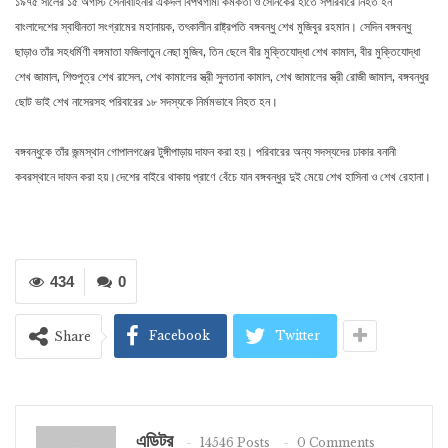
১৯৭৫ সালের ১৫ অগাস্ট সেনাবাহিনীর একদল বিপথগামী কর্মকর্তা ও সৈনিকের হাতে সপরিবারে নিহত হন
বাংলাদেশের স্বাধীনতা সংগ্রামের মহানায়ক, তৎকালীন রাষ্ট্রপতি বঙ্গবন্ধু শেখ মুজিবুর রহমান। সেদিন বঙ্গবন্ধু
ছাড়াও তাঁর সহধর্মিণী বঙ্গমাতা ফজিলাতুন নেছা মুজিব, তিন ছেলে বীর মুক্তিযোদ্ধা শেখ কামাল, বীর মুক্তিযোদ্ধা
শেখ জামাল, শিশুপুত্র শেখ রাসেল, শেখ কামালের স্ত্রী সুলতানা কামাল, শেখ জামালের স্ত্রী রোজী জামাল, বঙ্গবন্ধুর
ছোট ভাই শেখ নাসেরসহ পরিবারের ১৮ সদস্যকে নির্মমভাবে নিহত হন।
বঙ্গবন্ধুকে তাঁর জন্মস্থান গোপালগঞ্জের টুঙ্গীপাড়ায় দাফন করা হয়। পরিবারের অন্য সদস্যদের ঢাকার বনানী
কবরস্থানে দাফন করা হয়।দেশের বাইরে থাকায় প্রাণে বেঁচে যান বঙ্গবন্ধুর দুই মেয়ে শেখ হাসিনা ও শেখ রেহানা।
434
0
Facebook
Twitter
Share
এডিটর
14546 Posts
0 Comments