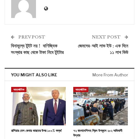
PREV POST
NEXT POST
বিনামূল্যে টুইট নয় ! বাণিজ্যিক
জেমসের-আই লাভ ইউ : এক দিনে
সংস্থার কাছ থেকে টাকা নিবে টুইটার
১১ লাখ ভিউ
YOU MIGHT ALSO LIKE
More From Author
আন্তর্জাতিক
আন্তর্জাতিক
রাশিয়ার তেল কেনায় ভারতের উপর ১০০% শুল্ক!
৭২ বাংলাদেশিসহ গ্রিস উপকূলে ২০২ অভিবাসী
উদ্ধার