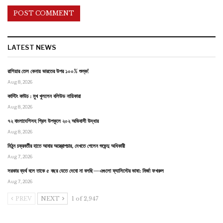
LATEST NEWS
রাশিয়ার তেল কেনায় ভারতের উপর ১০০% শুল্ক!
Aug 8, 2026
কাস্টিং কাউচ : মুখ খুললেন বলিউড নায়িকারা
Aug 8, 2026
৭২ বাংলাদেশিসহ গ্রিস উপকূলে ২০২ অভিবাসী উদ্ধার
Aug 8, 2026
মিঠুন চক্রবর্তীর হাতে আবার অস্ত্রোপচার, দেখতে গেলেন শুভেন্দু অধিকারী
Aug 7, 2026
সরকার ব্যর্থ বলে তাকে ৫ বছর যেতে দেবো না বলছি—এগুলো ফ্যাসিস্টের ভাষা: মির্জা ফখরুল
Aug 7, 2026
PREV
NEXT
1 of 2,947