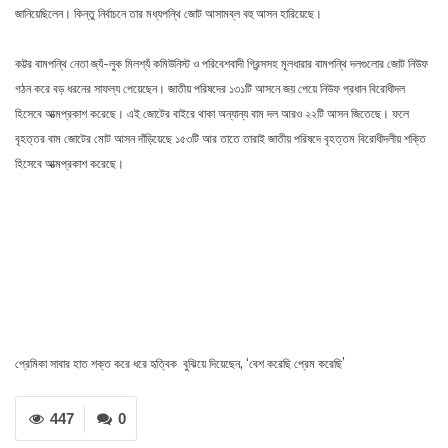
জানিয়েছিলেন। কিন্তু নির্বাচনে তার মধ্যপন্থি জোট আসামব্ল বহু আসন হারিয়েছে।
কট্টর বামপন্থি নেতা জ্যঁ-লুক মিলশ্যঁ কমিউনিস্ট ও পরিবেশবাদী গ্রিন্সসহ মূলধারার বামপন্থি দলগুলোর জোট নিউফ
গঠন করে বড় ধরনের সাফল্য পেয়েছেন। জাতীয় পরিষদের ১৩১টি আসনে জয় পেয়ে নিউফ প্রধান বিরোধীদল
হিসেবে আত্মপ্রকাশ করেছে। এই জোটের বাইরে থাকা অন্যান্য বাম দল আরও ২২টি আসন জিতেছে। ফলে
বৃহত্তর বাম জোটের মোট আসন দাঁড়িয়েছে ১৫৩টি আর তাতে তারাই জাতীয় পরিষদে বৃহত্তম বিরোধীদলীয় শক্তি
হিসেবে আত্মপ্রকাশ করেছে।
প্রেমিকা সাবার হাত শক্ত করে ধরে হৃত্বিক বুঝিয়ে দিয়েছেন, ‘বেশ করেছি প্রেম করেছি’
447
0