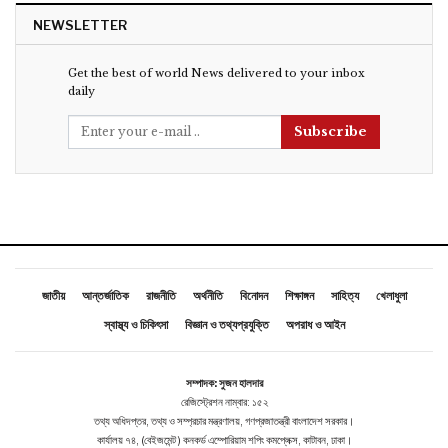
NEWSLETTER
Get the best of world News delivered to your inbox
daily
Subscribe
জাতীয়
আন্তর্জাতিক
রাজনীতি
অর্থনীতি
বিনোদন
শিক্ষাঙ্গন
সাহিত্য
খেলাধুলা
স্বাস্থ্য ও চিকিৎসা
বিজ্ঞান ও তথ্যপ্রযুক্তি
অপরাধ ও আইন
সম্পাদক: সুজন হালদার
রেজিস্ট্রেশন নাম্বার: ১৫২
তথ্য অধিদপ্তর, তথ্য ও সম্প্রচার মন্ত্রণালয়, গণপ্রজাতন্ত্রী বাংলাদেশ সরকার।
কার্যালয় ৭৪, (বেইজমেন্ট ) কনকর্ড এম্পোরিয়াম শপিং কমপ্লেক্স, কাটাবন, ঢাকা।