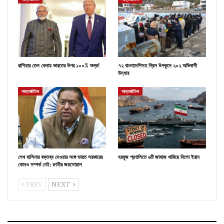
রাশিয়ার তেল কেনায় ভারতের উপর ১০০% শুল্ক!
৭২ বাংলাদেশিসহ গ্রিস উপকূলে ২০২ অভিবাসী
উদ্ধার
আন্তর্জাতিক
আন্তর্জাতিক
শেখ হাসিনার বক্তব্য দেওয়ার সঙ্গে ভারত সরকারের
হরমুজ প্রণালিতে ৬টি জাহাজ থামিয়ে দিলো ইরান
কোনও সম্পর্ক নেই: রণধীর জয়সোয়াল
PREV
NEXT