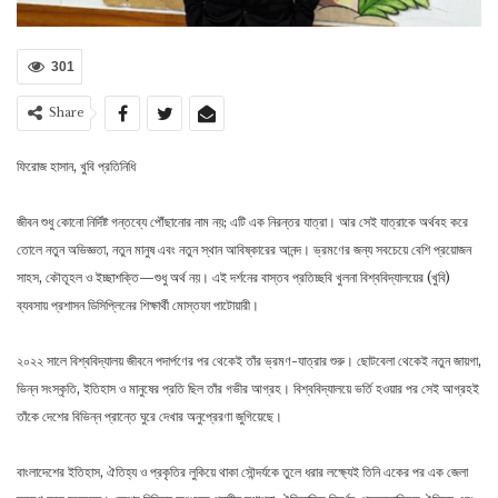
301
Share
ফিরোজ হাসান, খুবি প্রতিনিধি
জীবন শুধু কোনো নির্দিষ্ট গন্তব্যে পৌঁছানোর নাম নয়; এটি এক নিরন্তর যাত্রা। আর সেই যাত্রাকে অর্থবহ করে
তোলে নতুন অভিজ্ঞতা, নতুন মানুষ এবং নতুন স্থান আবিষ্কারের আনন্দ। ভ্রমণের জন্য সবচেয়ে বেশি প্রয়োজন
সাহস, কৌতূহল ও ইচ্ছাশক্তি—শুধু অর্থ নয়। এই দর্শনের বাস্তব প্রতিচ্ছবি খুলনা বিশ্ববিদ্যালয়ের (খুবি)
ব্যবসায় প্রশাসন ডিসিপ্লিনের শিক্ষার্থী মোস্তফা পাটোয়ারী।
২০২২ সালে বিশ্ববিদ্যালয় জীবনে পদার্পণের পর থেকেই তাঁর ভ্রমণ-যাত্রার শুরু। ছোটবেলা থেকেই নতুন জায়গা,
ভিন্ন সংস্কৃতি, ইতিহাস ও মানুষের প্রতি ছিল তাঁর গভীর আগ্রহ। বিশ্ববিদ্যালয়ে ভর্তি হওয়ার পর সেই আগ্রহই
তাঁকে দেশের বিভিন্ন প্রান্তে ঘুরে দেখার অনুপ্রেরণা জুগিয়েছে।
বাংলাদেশের ইতিহাস, ঐতিহ্য ও প্রকৃতির লুকিয়ে থাকা সৌন্দর্যকে তুলে ধরার লক্ষ্যেই তিনি একের পর এক জেলা