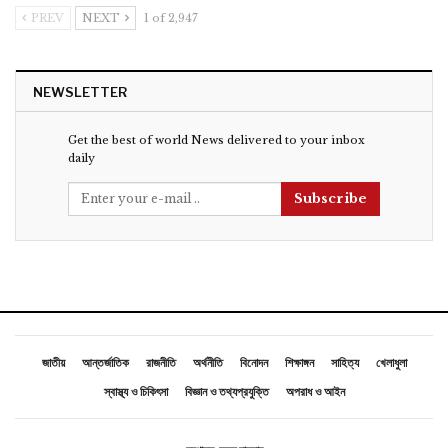
PREV
NEXT
1 of 2,947
NEWSLETTER
Get the best of world News delivered to your inbox
daily
Subscribe
জাতীয়
আন্তর্জাতিক
রাজনীতি
অর্থনীতি
বিনোদন
শিক্ষাঙ্গন
সাহিত্য
খেলাধুলা
স্বাস্থ্য ও চিকিৎসা
বিজ্ঞান ও তথ্যপ্রযুক্তি
অপরাধ ও আইন