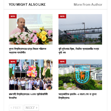
YOU MIGHT ALSO LIKE
More From Author
জনপদ
জনপদ
খুলনা বিশ্ববিদ্যালয়ের ছাত্র বিষয়ক পরিচালক
খুবি ফুটওভার ব্রিজ, নিয়মিত ব্যবহারকারীর সংখ্যা
অধ্যাপক সালাউদ্দীন
খুবই কম
জনপদ
জনপদ
রাজশাহী বিশ্ববিদ্যালয়ের ৭৩তম প্রতিষ্ঠাবার্ষিকী
আন্তর্জাতিক র‌্যাংকিং-এ যায়গা পেল না খুলনা
উদযাপিত
বিশ্ববিদ্যালয়
PREV
NEXT