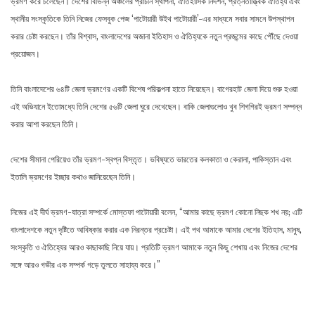
ভ্রমণ করে চলেছেন। দেশের বিভিন্ন অঞ্চলের প্রাচীন স্থাপনা, ঐতিহাসিক নিদর্শন, প্রত্নতাত্ত্বিক ঐতিহ্য এবং
স্থানীয় সংস্কৃতিকে তিনি নিজের ফেসবুক পেজ ‘পাটোয়ারী উইথ পাটোয়ারী’-এর মাধ্যমে সবার সামনে উপস্থাপন
করার চেষ্টা করছেন। তাঁর বিশ্বাস, বাংলাদেশের অজানা ইতিহাস ও ঐতিহ্যকে নতুন প্রজন্মের কাছে পৌঁছে দেওয়া
প্রয়োজন।
তিনি বাংলাদেশের ৬৪টি জেলা ভ্রমণের একটি বিশেষ পরিকল্পনা হাতে নিয়েছেন। বাগেরহাট জেলা দিয়ে শুরু হওয়া
এই অভিযানে ইতোমধ্যে তিনি দেশের ৫৬টি জেলা ঘুরে দেখেছেন। বাকি জেলাগুলোও খুব শিগগিরই ভ্রমণ সম্পন্ন
করার আশা করছেন তিনি।
দেশের সীমানা পেরিয়েও তাঁর ভ্রমণ-স্বপ্ন বিস্তৃত। ভবিষ্যতে ভারতের কলকাতা ও কেরালা, পাকিস্তান এবং
ইতালি ভ্রমণের ইচ্ছার কথাও জানিয়েছেন তিনি।
নিজের এই দীর্ঘ ভ্রমণ-যাত্রা সম্পর্কে মোস্তফা পাটোয়ারী বলেন, “আমার কাছে ভ্রমণ কোনো নিছক শখ নয়; এটি
বাংলাদেশকে নতুন দৃষ্টিতে আবিষ্কার করার এক নিরন্তর প্রচেষ্টা। এই পথ আমাকে আমার দেশের ইতিহাস, মানুষ,
সংস্কৃতি ও ঐতিহ্যের আরও কাছাকাছি নিয়ে যায়। প্রতিটি ভ্রমণ আমাকে নতুন কিছু শেখায় এবং নিজের দেশের
সঙ্গে আরও গভীর এক সম্পর্ক গড়ে তুলতে সাহায্য করে।”