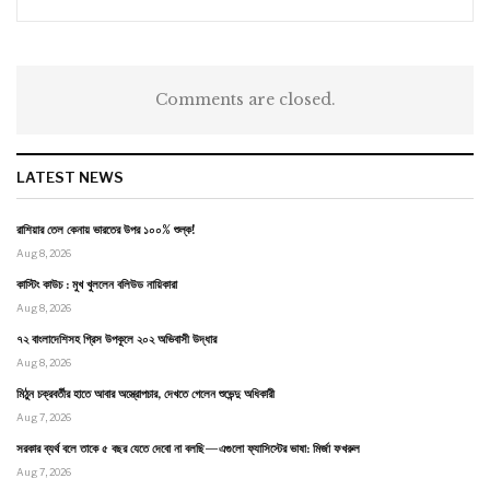
Comments are closed.
LATEST NEWS
রাশিয়ার তেল কেনায় ভারতের উপর ১০০% শুল্ক!
Aug 8, 2026
কাস্টিং কাউচ : মুখ খুললেন বলিউড নায়িকারা
Aug 8, 2026
৭২ বাংলাদেশিসহ গ্রিস উপকূলে ২০২ অভিবাসী উদ্ধার
Aug 8, 2026
মিঠুন চক্রবর্তীর হাতে আবার অস্ত্রোপচার, দেখতে গেলেন শুভেন্দু অধিকারী
Aug 7, 2026
সরকার ব্যর্থ বলে তাকে ৫ বছর যেতে দেবো না বলছি—এগুলো ফ্যাসিস্টের ভাষা: মির্জা ফখরুল
Aug 7, 2026