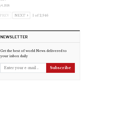
 4, 2026
PREV
NEXT
1 of 2,946
NEWSLETTER
Get the best of world News delivered to
your inbox daily
Subscribe