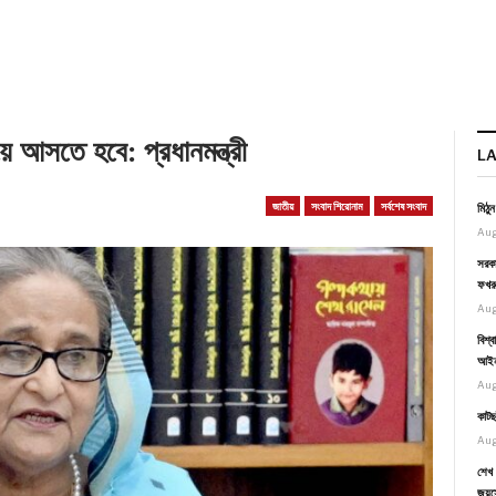
য়ে আসতে হবে: প্রধানমন্ত্রী
L
জাতীয়
সংবাদ শিরোনাম
সর্বশেষ সংবাদ
মিঠু
Aug
সরকা
ফখর
Aug
বিশ্
আইনম
Aug
কাটছ
Aug
শেখ 
জয়স