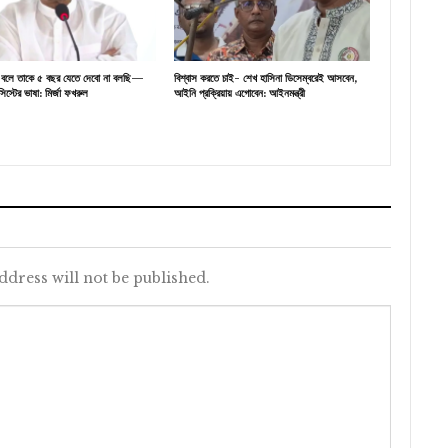
্থ বলে তাকে ৫ বছর যেতে দেবো না বলছি—
বিশ্বাস করতে চাই- শেখ হাসিনা ডিসেম্বরেই আসবেন,
িস্টের ভাষা: মির্জা ফখরুল
আইনি প্রক্রিয়ায় এগোবেন: আইনমন্ত্রী
ddress will not be published.