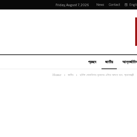
News
Contact
Engl
Friday, August 7, 2026
প্রচ্ছদ
জাতীয়
আন্তর্জাতি
Home
জাতীয়
দুর্ভিক্ষ মোকাবিলায় যুবকদের এগিয়ে আসতে হবে: প্রধানমন্ত্রী