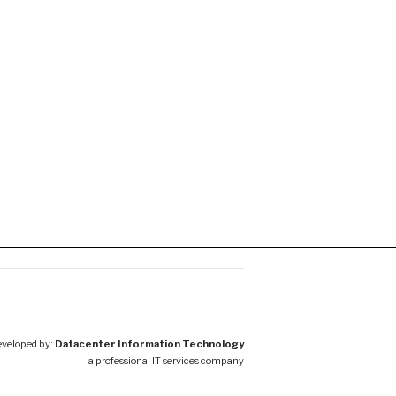
veloped by:
Datacenter Information Technology
a professional IT services company