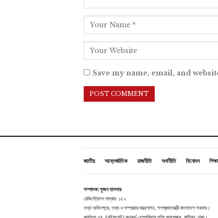
Save my name, email, and website
জাতীয়
আন্তর্জাতিক
রাজনীতি
অর্থনীতি
বিনোদন
শিক্ষা
সম্পাদক: সুজন হালদার
রেজিস্ট্রেশন নাম্বার: ১৫২
তথ্য অধিদপ্তর, তথ্য ও সম্প্রচার মন্ত্রণালয়, গণপ্রজাতন্ত্রী বাংলাদেশ সরকার।
কার্যালয় ৭৪, (বেইজমেন্ট ) কনকর্ড এম্পোরিয়াম শপিং কমপ্লেক্স, কাটাবন, ঢাকা।