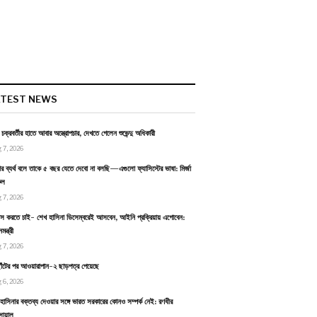
ATEST NEWS
ন চক্রবর্তীর হাতে আবার অস্ত্রোপচার, দেখতে গেলেন শুভেন্দু অধিকারী
 7, 2026
র ব্যর্থ বলে তাকে ৫ বছর যেতে দেবো না বলছি—এগুলো ফ্যাসিস্টের ভাষা: মির্জা
ুল
 7, 2026
বাস করতে চাই- শেখ হাসিনা ডিসেম্বরেই আসবেন, আইনি প্রক্রিয়ায় এগোবেন:
ন্ত্রী
 7, 2026
াঁটের পর আওয়ারাপান-২ ছাড়পত্র পেয়েছে
 6, 2026
হাসিনার বক্তব্য দেওয়ার সঙ্গে ভারত সরকারের কোনও সম্পর্ক নেই: রণধীর
োয়াল