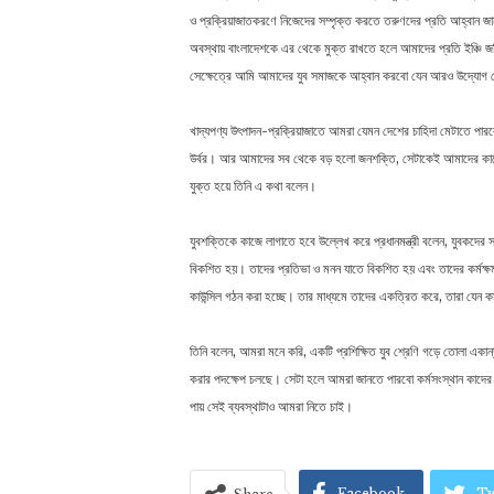
ও প্রক্রিয়াজাতকরণে নিজেদের সম্পৃক্ত করতে তরুণদের প্রতি আহ্বান জানান
অবস্থায় বাংলাদেশকে এর থেকে মুক্ত রাখতে হলে আমাদের প্রতি ইঞ্চি জম
সেক্ষেত্রে আমি আমাদের যুব সমাজকে আহ্বান করবো যেন আরও উদ্যোগ 
খাদ্যপণ্য উৎপাদন-প্রক্রিয়াজাতে আমরা যেমন দেশের চাহিদা মেটাতে প
উর্বর। আর আমাদের সব থেকে বড় হলো জনশক্তি, সেটাকেই আমাদের কাজে ল
যুক্ত হয়ে তিনি এ কথা বলেন।
যুবশক্তিকে কাজে লাগাতে হবে উল্লেখ করে প্রধানমন্ত্রী বলেন, যুবকদের সা
বিকশিত হয়। তাদের প্রতিভা ও মনন যাতে বিকশিত হয় এবং তাদের কর্মক্ষমতা
কাউন্সিল গঠন করা হচ্ছে। তার মাধ্যমে তাদের একত্রিত করে, তারা যেন
তিনি বলেন, আমরা মনে করি, একটি প্রশিক্ষিত যুব শ্রেণি গড়ে তোলা একা
করার পদক্ষেপ চলছে। সেটা হলে আমরা জানতে পারবো কর্মসংস্থান কাদের হয়
পায় সেই ব্যবস্থাটাও আমরা নিতে চাই।
Facebook
Tw