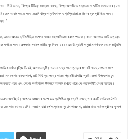
। তিনি বলেন, ‘বিশ্বের বিভিন্ন সংস্থাও বলছে, বিশ্বে আগামীতে খাদ্যাভাব ও দুর্ভিক্ষ দেখা দেবে। সে
ি যেমন আবাদ করতে হবে তেমনি খাদ্য পণ্য উৎপাদন ও প্রক্রিয়াজাতে বিশেষ ব্যবস্থা নিতে হবে।
নেন।’
ারবো, আবার অনেক দুর্ভিক্ষপীড়িত দেশকে আমরা সহযোগিতাও করতে পারবো। কারণ আমাদের মাটি অত্যন্ত
াগাতে হবে। মঙ্গলবার সকালে জাতীয় যুব দিবস-২০২২ এর উদ্বোধনী অনুষ্ঠানে গণভবন থেকে ভার্চুয়ালি
মাজিক মর্যাদা বৃদ্ধির দিকেই আমাদের দৃষ্টি। তাদের মধ্যে যে নেতৃত্বের গুণাবলী আছে সেগুলো যাতে
 যেন দেশের কাজে লাগে, তাই বিভিন্ন ক্ষেত্রে আমরা প্রচেষ্টা চালাচ্ছি প্রতি জেলা-উপজেলায় যুব
 কাজ করতে পারে এবং দেশের অর্থনৈতিক উন্নয়নে অবদান রাখতে পারে সে পদক্ষেপটাই নেওয়া হয়েছে।
ন্তভাবে অপরিহার্য। আজকে আমাদের দেশে কত প্রশিক্ষিত যুব শ্রেণি রয়েছে তার একটি ডেটাবেজ তৈরি
েছে আর কাদের হয়নি। সেভাবে যারা কর্মসংস্থানের সুযোগ পাচ্ছে না, তারাও যাতে কর্মসংস্থানের সুযোগ
itter
Email