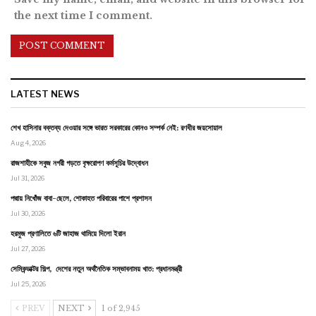
the next time I comment.
LATEST NEWS
শেখ হাসিনার বক্তব্য দেওয়ার সঙ্গে ভারত সরকারের কোনও সম্পর্ক নেই: রণধীর জয়সোয়াল
Aug 4, 2026
রাজশাহীকে সবুজ নগরী গড়তে বৃক্ষরোপণ কর্মসূচির উদ্বোধন
Jul 31, 2026
পদ্মায় নিখোঁজ বাবা-ছেলে, শোকাহত পরিবারের পাশে প্রশাসন
Jul 30, 2026
হরমুজ প্রণালিতে ৬টি জাহাজ থামিয়ে দিলো ইরান
Jul 27, 2026
সেমিকন্ডাক্টর শিল্প, দেশের নতুন অর্থনৈতিক সম্ভাবনাময় খাত: প্রধানমন্ত্রী
Jul 25, 2026
PREV
NEXT
1 of 2,945