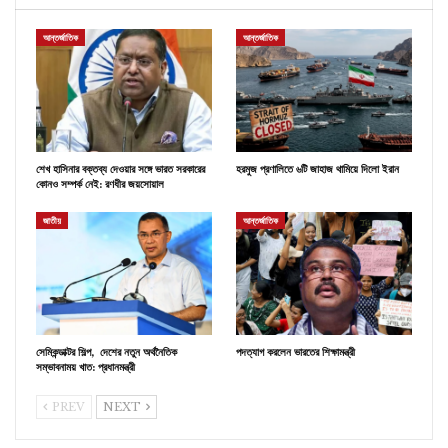
আন্তর্জাতিক
আন্তর্জাতিক
শেখ হাসিনার বক্তব্য দেওয়ার সঙ্গে ভারত সরকারের
হরমুজ প্রণালিতে ৬টি জাহাজ থামিয়ে দিলো ইরান
কোনও সম্পর্ক নেই: রণধীর জয়সোয়াল
জাতীয়
আন্তর্জাতিক
সেমিকন্ডাক্টর শিল্প, দেশের নতুন অর্থনৈতিক
পদত্যাগ করলেন ভারতের শিক্ষামন্ত্রী
সম্ভাবনাময় খাত: প্রধানমন্ত্রী
PREV
NEXT