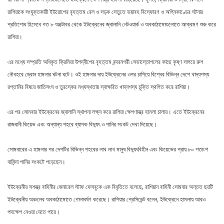
রাশিয়াকে সংযুক্তকারী ইউরোপের বৃহত্তম রেল ও সড়ক সেতুতে ভয়াবহ বিস্ফোরণ ও অগ্নিকাণ্ডের ঘটনার
প্রতিশোধ হিসেবে গত ৮ অক্টোবর থেকে ইউক্রেনের জ্বালানি নেটওয়ার্ক ও অবকাঠামোগুলোতে আক্রমণ শুরু করে
রাশিয়া।
এর মধ্যে সম্প্রতি অধিকৃত ক্রিমিয়া উপদ্বীপের বৃহত্তম বন্দরনগরী সেভাস্তোপলের কাছে কৃষ্ণ সাগরে রুশ
নৌবহরে ড্রোন হামলার ঘটনা ঘটে। ওই হামলার দায় ইউক্রেনের ওপর চাপিয়ে বিশ্বের বিভিন্ন দেশে খাদ্যশস্য
রপ্তানির বিষয়ে জাতিসংঘ ও তুরস্কের মধ্যস্থতায় স্বাক্ষরিত খাদ্যশস্য চুক্তি স্থগিত করে রাশিয়া।
এর পর সোমবার ইউক্রেনের জ্বালানি স্থাপনা লক্ষ্য করে রাশিয়া ক্ষেপণাস্ত্র হামলা চালায়। এতে ইউক্রেনের
রাজধানী কিয়েভ এবং অন্যান্য শহরে ব্যাপক বিদ্যুৎ ও পানির সংকট দেখা দিয়েছে।
সোমবারের এ হামলার পর দেশটির বিভিন্ন শহরের লাখ লাখ মানুষ বিদ্যুৎবিহীন এবং কিয়েভের প্রায় ৮০ শতাংশ
বাসিন্দা পানির সংকটে পড়েছেন।
ইউক্রেনীয় সশস্ত্র বাহিনীর জেনারেল স্টাফ ফেসবুকে এক বিবৃতিতে বলেছে, রাশিয়ান বাহিনী সোমবার অন্তত ছয়টি
ইউক্রেনীয় অঞ্চলের অবকাঠামোতে গোলাবর্ষণ করেছে। রাশিয়ার প্রেসিডেন্ট বলেন, ইউক্রেনে হামলায় আরও
পদক্ষেপ নেওয়া যেতে পারে।