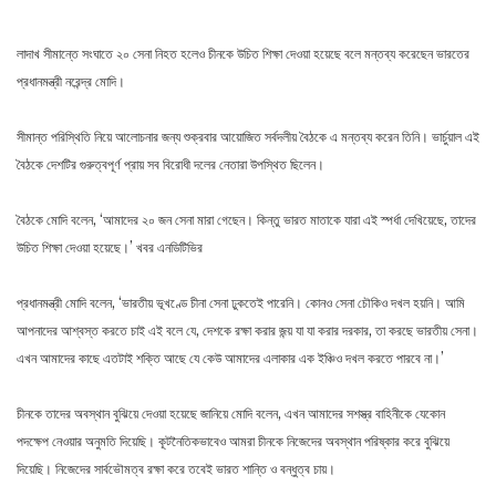
লাদাখ সীমান্তে সংঘাতে ২০ সেনা নিহত হলেও চীনকে উচিত শিক্ষা দেওয়া হয়েছে বলে মন্তব্য করেছেন ভারতের
প্রধানমন্ত্রী নরেন্দ্র মোদি।
সীমান্ত পরিস্থিতি নিয়ে আলোচনার জন্য শুক্রবার আয়োজিত সর্বদলীয় বৈঠকে এ মন্তব্য করেন তিনি। ভার্চুয়াল এই
বৈঠকে দেশটির গুরুত্বপূর্ণ প্রায় সব বিরোধী দলের নেতারা উপস্থিত ছিলেন।
বৈঠকে মোদি বলেন, ‘আমাদের ২০ জন সেনা মারা গেছেন। কিন্তু ভারত মাতাকে যারা এই স্পর্ধা দেখিয়েছে, তাদের
উচিত শিক্ষা দেওয়া হয়েছে।’ খবর এনডিটিভির
প্রধানমন্ত্রী মোদি বলেন, ‘ভারতীয় ভূখণ্ডে চীনা সেনা ঢুকতেই পারেনি। কোনও সেনা চৌকিও দখল হয়নি। আমি
আপনাদের আশ্বস্ত করতে চাই এই বলে যে, দেশকে রক্ষা করার জন্য় যা যা করার দরকার, তা করছে ভারতীয় সেনা।
এখন আমাদের কাছে এতটাই শক্তি আছে যে কেউ আমাদের এলাকার এক ইঞ্চিও দখল করতে পারবে না।’
চীনকে তাদের অবস্থান বুঝিয়ে দেওয়া হয়েছে জানিয়ে মোদি বলেন, এখন আমাদের সশস্ত্র বাহিনীকে যেকোন
পদক্ষেপ নেওয়ার অনুমতি দিয়েছি। কূটনৈতিকভাবেও আমরা চীনকে নিজেদের অবস্থান পরিষ্কার করে বুঝিয়ে
দিয়েছি। নিজেদের সার্বভৌমত্ব রক্ষা করে তবেই ভারত শান্তি ও বন্ধুত্ব চায়।