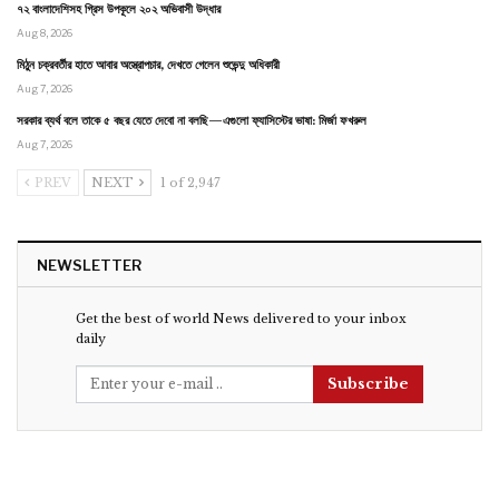
৭২ বাংলাদেশিসহ গ্রিস উপকূলে ২০২ অভিবাসী উদ্ধার
Aug 8, 2026
মিঠুন চক্রবর্তীর হাতে আবার অস্ত্রোপচার, দেখতে গেলেন শুভেন্দু অধিকারী
Aug 7, 2026
সরকার ব্যর্থ বলে তাকে ৫ বছর যেতে দেবো না বলছি—এগুলো ফ্যাসিস্টের ভাষা: মির্জা ফখরুল
Aug 7, 2026
PREV
NEXT
1 of 2,947
NEWSLETTER
Get the best of world News delivered to your inbox
daily
Subscribe