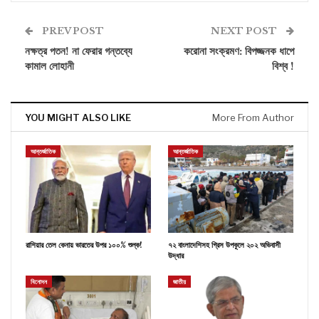
PREV POST
NEXT POST
নক্ষত্র পতন! না ফেরার গন্তব্যে
করোনা সংক্রমণ: বিপজ্জনক ধাপে
কামাল লোহানী
বিশ্ব !
YOU MIGHT ALSO LIKE
More From Author
আন্তর্জাতিক
আন্তর্জাতিক
রাশিয়ার তেল কেনায় ভারতের উপর ১০০% শুল্ক!
৭২ বাংলাদেশিসহ গ্রিস উপকূলে ২০২ অভিবাসী
উদ্ধার
বিনোদন
জাতীয়