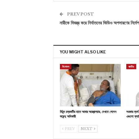
PREV POST
নারীকে বিবস্ত্র করে নির্যাতনের ভিডিও অপসারণের নির্দে
YOU MIGHT ALSO LIKE
বিনোদন
জাতীয়
মিঠুন চক্রবর্তীর হাতে আবার অস্ত্রোপচার, দেখতে গেলেন
সরকার ব্যর
শুভেন্দু অধিকারী
এগুলো ফ্যাস
PREV
NEXT