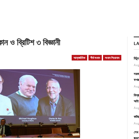
 ও ব্রিটিশ ৩ বিজ্ঞানী
L
আন্তর্জাতিক
শীর্ষ সংবাদ
সংবাদ শিরোনাম
মিঠু
Aug
সরকা
ফখর
Aug
বিশ্
আইনম
Aug
কাটছ
Aug
শেখ 
জয়স