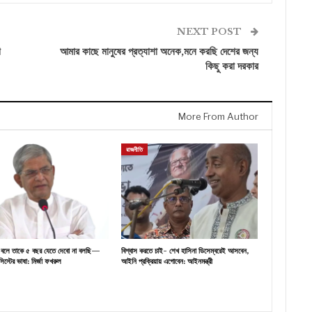
NEXT POST
শ
আমার কাছে মানুষের প্রত্যাশা অনেক,মনে করছি দেশের জন্য
কিছু করা দরকার
More From Author
রাজনীতি
্থ বলে তাকে ৫ বছর যেতে দেবো না বলছি—
বিশ্বাস করতে চাই- শেখ হাসিনা ডিসেম্বরেই আসবেন,
িস্টের ভাষা: মির্জা ফখরুল
আইনি প্রক্রিয়ায় এগোবেন: আইনমন্ত্রী