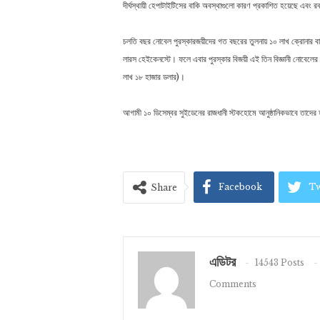
দীর্ঘস্থায়ী হেপাটাইটিসের বাকি অবস্থাগুলো কারণ প্রকাশিত হয়েছে এবং রক
চলতি বছর নোবেল পুরস্কারজয়ীদের গত বছরের তুলনায় ১০ লাখ ক্রোনার বা 
লারস হেইকেনস্টে। ফলে এবার পুরস্কার বিজয়ী এই তিন বিজ্ঞানী নোবেলে
লাখ ১৮ হাজার ডলার)।
আগামী ১০ ডিসেম্বর সুইডেনের রাজধানী স্টকহোমে আনুষ্ঠানিকভাবে তাদের 
Facebook
Tw
Share
এডিটর
14543 Posts
Comments