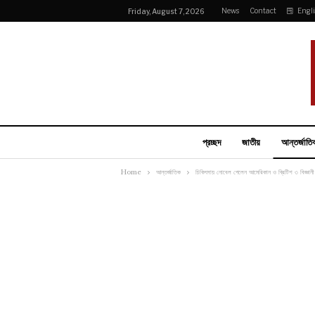
News
Contact
Engl
Friday, August 7, 2026
প্রচ্ছদ
জাতীয়
আন্তর্জাতি
Home
আন্তর্জাতিক
চিকিৎসায় নোবেল পেলেন আমেরিকান ও ব্রিটিশ ৩ বিজ্ঞানী