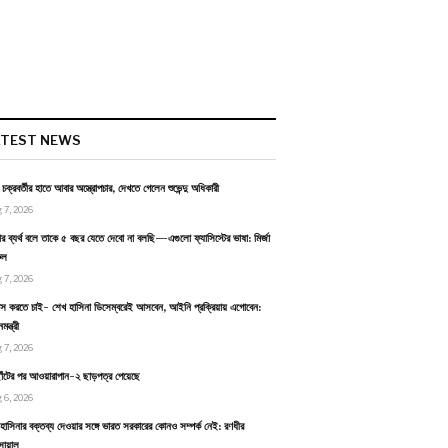
ATEST NEWS
ন চক্রবর্তীর হাতে আবার অস্ত্রোপচার, দেখতে গেলেন শুভেন্দু অধিকারী
 7, 2026
র ব্যর্থ বলে তাকে ৫ বছর যেতে দেবো না বলছি—এগুলো ফ্যাসিস্টের ভাষা: মির্জা
ুল
 7, 2026
বাস করতে চাই- শেখ হাসিনা ডিসেম্বরেই আসবেন, আইনি প্রক্রিয়ায় এগোবেন:
ন্ত্রী
 7, 2026
াঁটের পর আওয়ারাপান-২ ছাড়পত্র পেয়েছে
 6, 2026
হাসিনার বক্তব্য দেওয়ার সঙ্গে ভারত সরকারের কোনও সম্পর্ক নেই: রণধীর
োয়াল