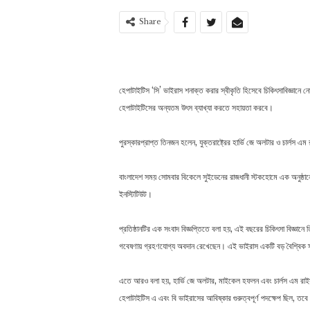
Share
হেপাটাইটিস ‘সি’ ভাইরাস শনাক্ত করার স্বীকৃতি হিসেবে চিকিৎসাবিজ্ঞানে নো
হেপাটাইটিসের অন্যতম উৎস ব্যাখ্যা করতে সহায়তা করবে।
পুরস্কারপ্রাপ্ত তিনজন হলেন, যুক্তরাষ্ট্রের হার্ভি জে অলটার ও চার্লস
বাংলাদেশ সময় সোমবার বিকেলে সুইডেনের রাজধানী স্টকহোমে এক অনুষ্ঠানে 
ইনস্টিটিউট।
প্রতিষ্ঠানটির এক সংবাদ বিজ্ঞপ্তিতে বলা হয়, এই বছরের চিকিৎসা বিজ্ঞানে 
গবেষণায় গ্রহণযোগ্য অবদান রেখেছেন। এই ভাইরাস একটি বড় বৈশ্বিক স্বাস্
এতে আরও বলা হয়, হার্ভি জে অলটার, মাইকেল হফলন এবং চার্লস এম রা
হেপাটাইটিস এ এবং বি ভাইরাসের আবিষ্কার গুরুত্বপূর্ণ পদক্ষেপ ছিল, ত