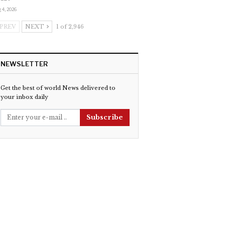
 4, 2026
PREV
NEXT
1 of 2,946
NEWSLETTER
Get the best of world News delivered to
your inbox daily
Subscribe