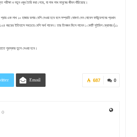
্ত পরীক্ষা ও নতুন ওষুধ তৈরি করা গেছে, যা লাখ লাখ মানুষের জীবন বাঁচিয়েছে।
প্রায় এক লাখ ১০ হাজার ডলার বেশি দেওয়া হবে বলে সম্প্রতি ঘোষণা দেন নোবেল ফাউন্ডেশনের প্রধান
র ১২৪ বছরের ইতিহাসে সবচেয়ে বেশি অর্থ পাবেন। তার তিনজন মিলে পাবেন ১ কোটি সুইডিশ ক্রোনার (১১
হাতে পুরস্কার তুলে দেওয়া হবে।
itter
Email
687
0
0