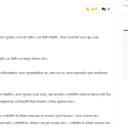
Aug
687
0
বেল পুরস্কার পেলেন দুই মার্কিন ও এক ব্রিটিশ বিজ্ঞানী। তাঁদের গবেষণাকর্ম রক্তে জন্ম নেওয়া
 এম রাইস এবং ব্রিটিশ বংশোদ্ভূত মাইকেল হটন।
চিকিৎসাবিজ্ঞানে নোবেল পুরস্কারজয়ীদের নাম ঘোষণা করে দ্য নোবেল অ্যাসেমব্লি অ্যাট কারোলিনস্কা
তিন বিজ্ঞানীকে নোবেল পুরস্কার দেওয়া হয়েছে, যারা রক্তবাহিত হেপাটাইটিস ভাইরাসের বিরুদ্ধে লড়াই নিয়ে
থ্যসমস্যা, যা বিশ্বব্যাপী লিভার সিরোসিস ও লিভার ক্যান্সারের কারণ।
ইস হেপাটাইটিস সি ভাইরাস সনাক্তকরণের গবেষণায় নেতৃত্ব দিয়েছেন। তাদের গবেষণার আগে
বে রক্তবাহিত হেপাটাইটিসের বেশিরভাগ ক্ষেত্রেই অশনাক্ত ছিল। হেপাটাইটিস সি ভাইরাস শনাক্তের ফলে