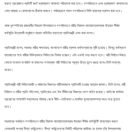
করতে প্রয়োজনে প্রতিটি রুটে ভ্রাম্যমাণ আদালত পরিচালনা করা হবে। গণপরিবহনে এসব ভ্রাম্যমাণ আদালতের
ফোন নাম্বার ও যোগাযোগের ঠিকানা থাকবে। পর্যায়ক্রমে সকল গণপরিবহনে সিসি ক্যামেরা স্থাপন করা হবে।
আজ বৃহস্পতিবার রাজধানীর সিরডাপ মিলনায়তনে গণপরিবহনে নারীর নিরাপদ যাতায়াতব্যবস্থার উন্নয়ন শীর্ষক
কর্মসূচির উদ্বোধনী অনুষ্ঠানে প্রধান অতিথির বক্তব্যে প্রতিমন্ত্রী এসব কথা বলেন।
প্রতিমন্ত্রী বলেন, সরকার নারীর ক্ষমতায়ন, বাংলাদেশে নারীর ব্যাপক কর্মসংস্থানের সৃষ্টি হয়েছে। কিন্তু কর্মস্থলে
যাতায়াতের পথে নারীরা বিভিন্নভাবে নির্যাতনের শিকার হচ্ছেন। এটা এখনই বন্ধ করতে হবে। নারী নির্যাতন বিষয়ে
কোনো গবেষণা বা জরিপ না থাকলেও গণমাধ্যম নারী নির্যাতনের প্রকৃত চিত্র তুলে ধরছে বলেও তিনি মন্তব্য
করেন।
প্রতিমন্ত্রী নারী নির্যাতনকারী ও ধর্ষকদের বিরুদ্ধে নারীসমাজকে প্রতিবাদী হওয়ার আহ্বান জানান। তিনি বলেন, নারী
নির্যাতন ও নারীর প্রতি সহিংসতা, প্রতিরোধ এবং ইভ টিজিংয়ের বিরুদ্ধে দেশে আইন রয়েছে। আইনের কার্যকর
প্রয়োগের পাশাপাশি সন্তানদের পরিবার থেকে নীতি–নৈতিকতা ও মানবিক মূল্যবোধসম্পন্ন করে গড়ে তুলতে
হবে।
সরকারের অর্থায়নে গণপরিবহনে নারীর নিরাপদ যাতায়াতব্যবস্থার উন্নয়ন শীর্ষক কর্মসূচিটি বাস্তবায়ন করবে
বেসরকারি সংস্থা দীপ্ত ফাউন্ডেশন। দীপ্ত ফাউন্ডেশনের নির্বাহী পরিচালক জাকিয়া কে হাসান তাঁর উপস্থাপনায়