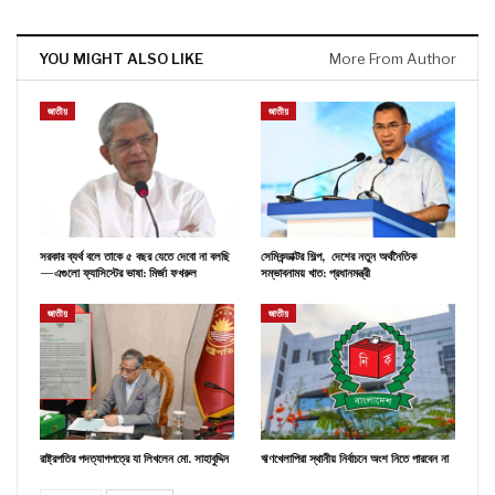
YOU MIGHT ALSO LIKE
More From Author
জাতীয়
জাতীয়
সরকার ব্যর্থ বলে তাকে ৫ বছর যেতে দেবো না বলছি
সেমিকন্ডাক্টর শিল্প, দেশের নতুন অর্থনৈতিক
—এগুলো ফ্যাসিস্টের ভাষা: মির্জা ফখরুল
সম্ভাবনাময় খাত: প্রধানমন্ত্রী
জাতীয়
জাতীয়
রাষ্ট্রপতির পদত্যাগপত্রে যা লিখলেন মো. সাহাবুদ্দিন
ঋণখেলাপিরা স্থানীয় নির্বাচনে অংশ নিতে পারবেন না