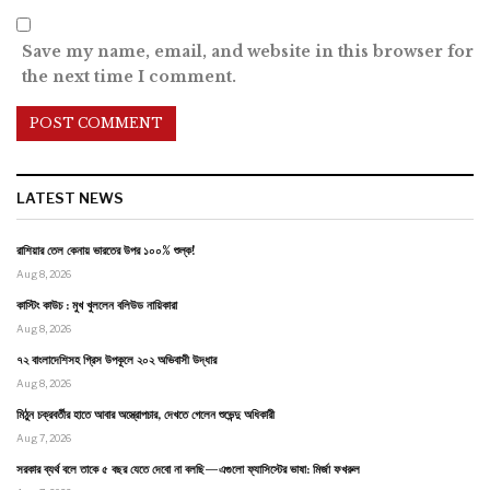
Save my name, email, and website in this browser for
the next time I comment.
LATEST NEWS
রাশিয়ার তেল কেনায় ভারতের উপর ১০০% শুল্ক!
Aug 8, 2026
কাস্টিং কাউচ : মুখ খুললেন বলিউড নায়িকারা
Aug 8, 2026
৭২ বাংলাদেশিসহ গ্রিস উপকূলে ২০২ অভিবাসী উদ্ধার
Aug 8, 2026
মিঠুন চক্রবর্তীর হাতে আবার অস্ত্রোপচার, দেখতে গেলেন শুভেন্দু অধিকারী
Aug 7, 2026
সরকার ব্যর্থ বলে তাকে ৫ বছর যেতে দেবো না বলছি—এগুলো ফ্যাসিস্টের ভাষা: মির্জা ফখরুল