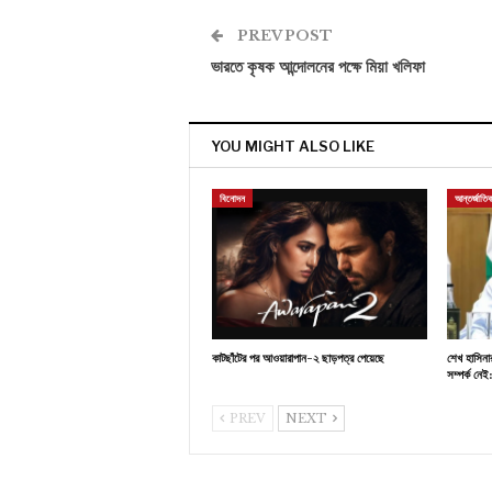
PREV POST
ভারতে কৃষক আন্দোলনের পক্ষে মিয়া খলিফা
YOU MIGHT ALSO LIKE
বিনোদন
আন্তর্জাতি
কাটছাঁটের পর আওয়ারাপান-২ ছাড়পত্র পেয়েছে
শেখ হাসিনা
সম্পর্ক নেই
PREV
NEXT