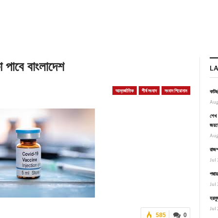
া পাবে বাংলাদেশ
L
আন্তর্জাতিক
শীর্ষ সংবাদ
সংবাদ শিরোনাম
কাটছ
Aug
শেখ 
জয়স
Aug
রাজশ
Jul 
পদ্ম
Jul 
হরমু
Jul 
585
0