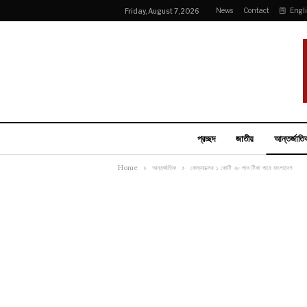
News
Contact
Engl
Friday, August 7, 2026
প্রচ্ছদ
জাতীয়
আন্তর্জাতি
Home
আন্তর্জাতিক
কোভ্যাক্সের ১ কোটি ২৮ লাখ টিকা পাবে বাংলাদেশ