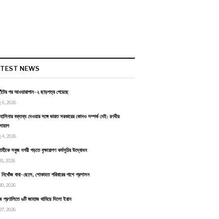
ATEST NEWS
াঁটের পর আওয়ারাপান-২ ছাড়পত্র পেয়েছে
 6, 2026
হাসিনার বক্তব্য দেওয়ার সঙ্গে ভারত সরকারের কোনও সম্পর্ক নেই: রণধীর
োয়াল
 4, 2026
াহীকে সবুজ নগরী গড়তে বৃক্ষরোপণ কর্মসূচির উদ্বোধন
31, 2026
ায় নিখোঁজ বাবা-ছেলে, শোকাহত পরিবারের পাশে প্রশাসন
30, 2026
জ প্রণালিতে ৬টি জাহাজ থামিয়ে দিলো ইরান
27, 2026