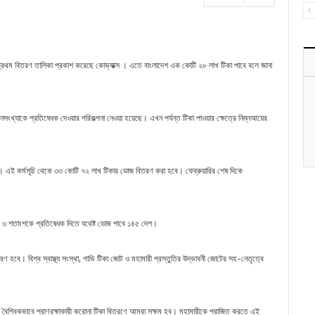
ার প্রথম বিতরণ তালিকা প্রকাশ করেছে কোভ্যাক্স । এতে বাংলাদেশ এক কোটি ২৮ লাখ টিকা পাবে বলে জানা
খ্যাকে প্রতিষেধক দেওয়ার পরিকল্পনা নেওয়া হয়েছে। এখন পর্যন্ত টিকা পাওয়ার ক্ষেত্রে নিম্নআয়ের
ে। এই কর্মসূচি থেকে ৩৩ কোটি ৭২ লাখ টিকার ডোজ বিতরণ করা হবে। ফেব্রুয়ারির শেষ দিকে
িক ৩ শতাংশকে প্রতিষেধক দিতে যথেষ্ট ডোজ পাবে ১৪৫ দেশ।
বিতরণ হবে। বিশ্ব স্বাস্থ্য সংস্থা, গাভি টিকা জোট ও মহামারী প্রস্তুতির উদ্ভাবনী জোটের সহ-নেতৃত্বে
রই বৈশ্বিকভাবে প্রাণরক্ষাকারী করোনা টিকা বিতরণে আমরা সক্ষম হব। মহামারীকে পরাজিত করতে এই