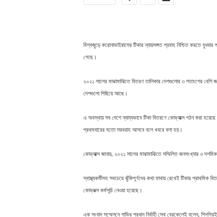
বিশ্বজুড়ে করোনাভাইরাসের টিকার ন্যায়সঙ্গত প্রবাহ নিশ্চিত করতে বুধব
গেছে।
২০২১ সালের মাঝামাঝিতে বিতরণ তালিকার দেশগুলোর ৩ শতাংশের বেশি জনসং
দেশগুলো পিছিয়ে আছে।
এ অবস্থায় সব দেশে ন্যায্যভাবে টিকা বিতরণে কোভ্যাক্স গঠন করা হয়েছ
প্রথমবারের মতো সরবরাহ আসবে বলে খবরে বলা হয়।
কোভ্যাক্স জানায়, ২০২১ সালের মাঝামাঝিতে সম্মিলিত জনসংখ্যার ৩ দশম
স্বাস্থ্যকর্মীসহ সবচেয়ে ঝুঁকিপূর্ণদের কথা মাথায় রেখেই টিকার প্রাথমিক 
কোভ্যক্স কর্মসূচি নেওয়া হয়েছে।
এক সংবাদ সম্মেলনে গাভির প্রধান নির্বাহী সেথ বেরকেলেই বলেন, শিগগি