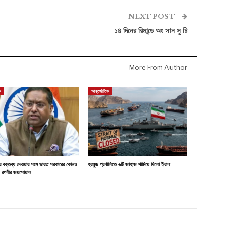
NEXT POST
১৪ দিনের রিমান্ডে অং সান সু চি
More From Author
ক
আন্তর্জাতিক
র বক্তব্য দেওয়ার সঙ্গে ভারত সরকারের কোনও
হরমুজ প্রণালিতে ৬টি জাহাজ থামিয়ে দিলো ইরান
: রণধীর জয়সোয়াল