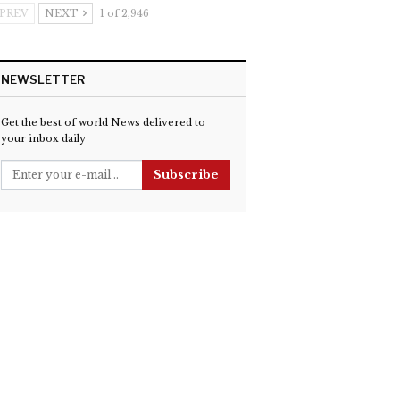
PREV
NEXT
1 of 2,946
NEWSLETTER
Get the best of world News delivered to
your inbox daily
Subscribe