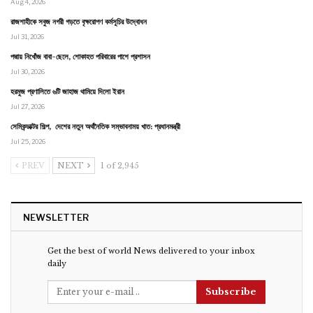
Aug 4, 2026
রাজশাহীকে সবুজ নগরী গড়তে বৃক্ষরোপণ কর্মসূচির উদ্বোধন
Jul 31, 2026
পদ্মায় নিখোঁজ বাবা-ছেলে, শোকাহত পরিবারের পাশে প্রশাসন
Jul 30, 2026
হরমুজ প্রণালিতে ৬টি জাহাজ থামিয়ে দিলো ইরান
Jul 27, 2026
সেমিকন্ডাক্টর শিল্প, দেশের নতুন অর্থনৈতিক সম্ভাবনাময় খাত: প্রধানমন্ত্রী
Jul 25, 2026
PREV
NEXT
1 of 2,945
NEWSLETTER
Get the best of world News delivered to your inbox
daily
Subscribe