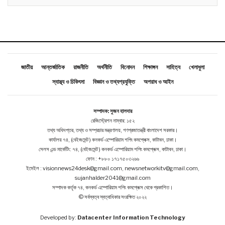
জাতীয়
আন্তর্জাতিক
রাজনীতি
অর্থনীতি
বিনোদন
শিক্ষাঙ্গন
সাহিত্য
খেলাধুলা
স্বাস্থ্য ও চিকিৎসা
বিজ্ঞান ও তথ্যপ্রযুক্তি
অপরাধ ও আইন
সম্পাদক: সুজন হালদার
রেজিস্ট্রেশন নাম্বার: ১৫২
তথ্য অধিদপ্তর, তথ্য ও সম্প্রচার মন্ত্রণালয়, গণপ্রজাতন্ত্রী বাংলাদেশ সরকার।
কার্যালয় ৭৪, (বেইজমেন্ট ) কনকর্ড এম্পোরিয়াম শপিং কমপ্লেক্স, কাটাবন, ঢাকা।
সেলস এন্ড মার্কেটিং: ৭৪, (বেইজমেন্ট ) কনকর্ড এম্পোরিয়াম শপিং কমপ্লেক্স, কাটাবন, ঢাকা।
ফোন : +৮৮০ ১৭১৭৫০৩২৬৬
ইমেইল : visionnews24desk@gmail.com, newsnetworkitv@gmail.com,
sujanhalder2041@gmail.com
সম্পাদক কর্তৃক ৭৪, কনকর্ড এম্পোরিয়াম শপিং কমপ্লেক্স থেকে প্রকাশিত।
© সর্বস্বত্ব স্বত্বাধিকার সংরক্ষিত ২০২২
Developed by:
Datacenter Information Technology