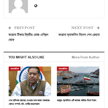
PREV POST
NEXT POST
করোনা টিকার দ্বিতীয় ডোজ এপ্রিল
করোনা ভ্যাকসিন নিলেন শেখ রেহানা
থেকে
YOU MIGHT ALSO LIKE
More From Author
আন্তর্জাতিক
আন্তর্জাতিক
শেখ হাসিনার বক্তব্য দেওয়ার সঙ্গে ভারত সরকারের
হরমুজ প্রণালিতে ৬টি জাহাজ থামিয়ে দিলো ইরান
কোনও সম্পর্ক নেই: রণধীর জয়সোয়াল