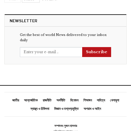
NEWSLETTER
Get the best of world News delivered to your inbox
daily
Subscribe
জাতীয়
আন্তর্জাতিক
রাজনীতি
অর্থনীতি
বিনোদন
শিক্ষাঙ্গন
সাহিত্য
খেলাধুলা
স্বাস্থ্য ও চিকিৎসা
বিজ্ঞান ও তথ্যপ্রযুক্তি
অপরাধ ও আইন
সম্পাদক: সুজন হালদার