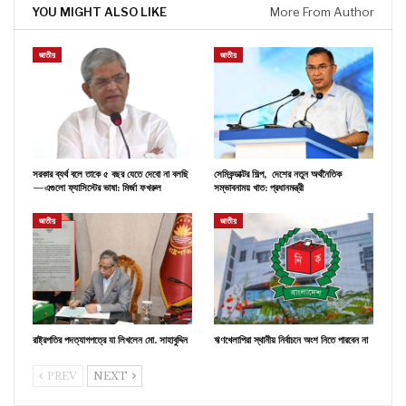
YOU MIGHT ALSO LIKE
More From Author
জাতীয়
জাতীয়
সরকার ব্যর্থ বলে তাকে ৫ বছর যেতে দেবো না বলছি
সেমিকন্ডাক্টর শিল্প, দেশের নতুন অর্থনৈতিক
—এগুলো ফ্যাসিস্টের ভাষা: মির্জা ফখরুল
সম্ভাবনাময় খাত: প্রধানমন্ত্রী
জাতীয়
জাতীয়
রাষ্ট্রপতির পদত্যাগপত্রে যা লিখলেন মো. সাহাবুদ্দিন
ঋণখেলাপিরা স্থানীয় নির্বাচনে অংশ নিতে পারবেন না
PREV
NEXT