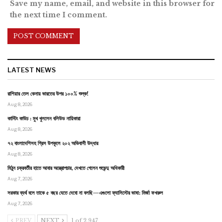
Save my name, email, and website in this browser for
the next time I comment.
LATEST NEWS
রাশিয়ার তেল কেনায় ভারতের উপর ১০০% শুল্ক!
Aug 8, 2026
কাস্টিং কাউচ : মুখ খুললেন বলিউড নায়িকারা
Aug 8, 2026
৭২ বাংলাদেশিসহ গ্রিস উপকূলে ২০২ অভিবাসী উদ্ধার
Aug 8, 2026
মিঠুন চক্রবর্তীর হাতে আবার অস্ত্রোপচার, দেখতে গেলেন শুভেন্দু অধিকারী
Aug 7, 2026
সরকার ব্যর্থ বলে তাকে ৫ বছর যেতে দেবো না বলছি—এগুলো ফ্যাসিস্টের ভাষা: মির্জা ফখরুল
Aug 7, 2026
PREV
NEXT
1 of 2,947